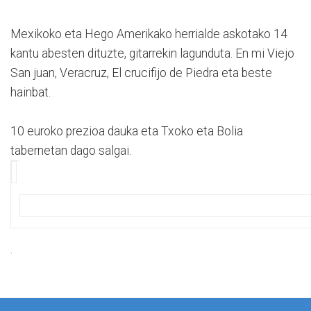
Mexikoko eta Hego Amerikako herrialde askotako 14
kantu abesten dituzte, gitarrekin lagunduta. En mi Viejo
San juan, Veracruz, El crucifijo de Piedra eta beste
hainbat.
10 euroko prezioa dauka eta Txoko eta Bolia
tabernetan dago salgai.
.