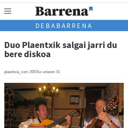
DEBABARRENA
Duo Plaentxik salgai jarri du
bere diskoa
plaentxia_com
2007ko urriaren 31