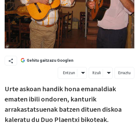
Gehitu gaitzazu Googlen
Entzun
Itzuli
Erraztu
Urte askoan handik hona emanaldiak
ematen ibili ondoren, kanturik
arrakastatsuenak batzen dituen diskoa
kaleratu du Duo Plaentxi bikoteak.