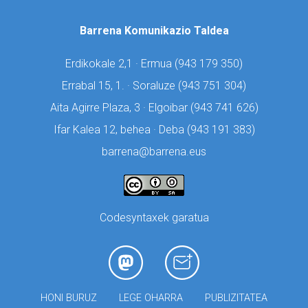
Barrena Komunikazio Taldea
Erdikokale 2,1 · Ermua (
943 179 350)
Errabal 15, 1. · Soraluze (
943 751 304)
Aita Agirre Plaza, 3 · Elgoibar (
943 741 626)
Ifar Kalea 12, behea · Deba (
943 191 383)
barrena@barrena.eus
Codesyntaxek garatua
HONI BURUZ
LEGE OHARRA
PUBLIZITATEA