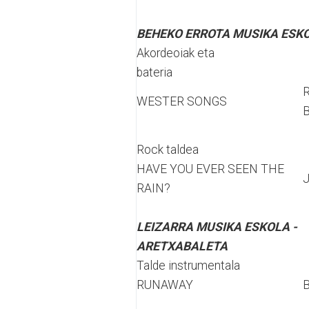
BEHEKO ERROTA MUSIKA ESKO
Akordeoiak eta
bateria
WESTER SONGS
B
Rock taldea
HAVE YOU EVER SEEN THE
J
RAIN?
LEIZARRA MUSIKA ESKOLA -
ARETXABALETA
Talde instrumentala
RUNAWAY
B