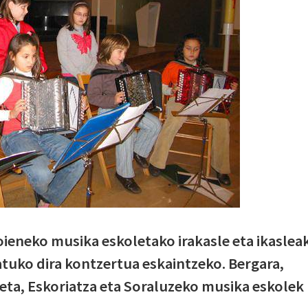
ieneko musika eskoletako irakasle eta ikaslea
tuko dira kontzertua eskaintzeko. Bergara,
leta, Eskoriatza eta Soraluzeko musika eskolek