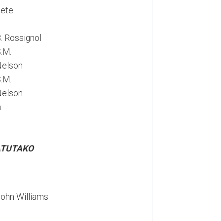
ete
. Rossignol
.M.
Nelson
.M.
Nelson
h
ATUTAKO
ohn Williams