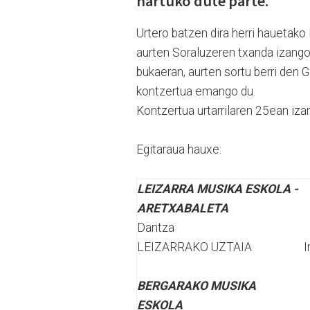
hartuko dute parte.
Urtero batzen dira herri hauetako
aurten Soraluzeren txanda izango 
bukaeran, aurten sortu berri den 
kontzertua emango du.
Kontzertua urtarrilaren 25ean iza
Egitaraua hauxe:
LEIZARRA MUSIKA ESKOLA -
ARETXABALETA
Dantza
LEIZARRAKO UZTAIA
I
BERGARAKO MUSIKA
ESKOLA