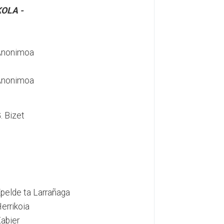
OLA -
Anonimoa
Anonimoa
. Bizet
pelde ta Larrañaga
errikoia
abier