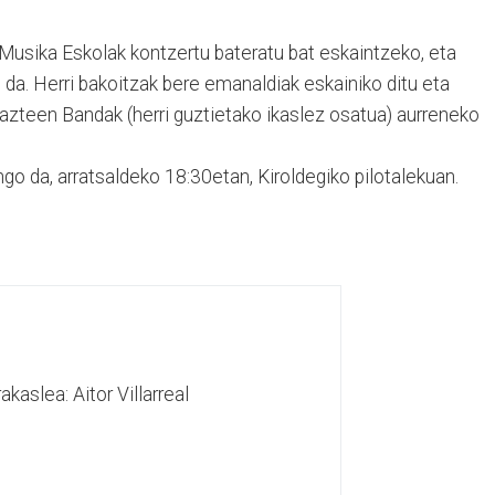
 Musika Eskolak kontzertu bateratu bat eskaintzeko, eta
da. Herri bakoitzak bere emanaldiak eskainiko ditu eta
Gazteen Bandak (herri guztietako ikaslez osatua) aurreneko
ngo da, arratsaldeko 18:30etan, Kiroldegiko pilotalekuan.
rakaslea: Aitor Villarreal