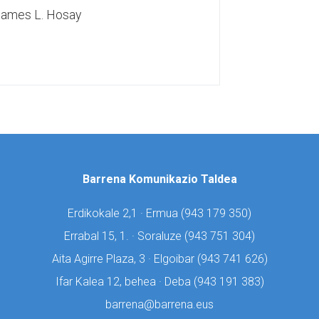
ames L. Hosay
Barrena Komunikazio Taldea
Erdikokale 2,1 · Ermua (
943 179 350)
Errabal 15, 1. · Soraluze (
943 751 304)
Aita Agirre Plaza, 3 · Elgoibar (
943 741 626)
Ifar Kalea 12, behea · Deba (
943 191 383)
barrena@barrena.eus