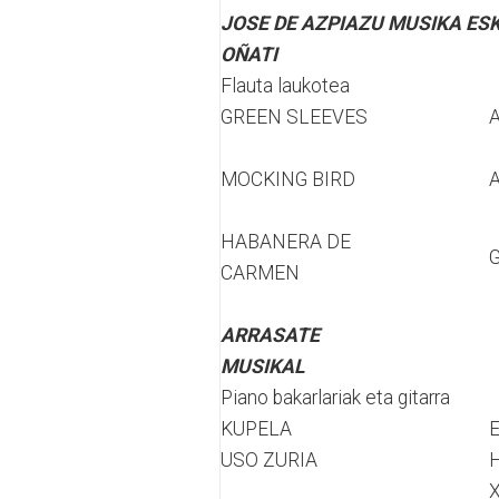
JOSE DE AZPIAZU MUSIKA ESK
OÑATI
Flauta laukotea
GREEN SLEEVES
MOCKING BIRD
HABANERA DE
G
CARMEN
ARRASATE
MUSIKAL
Piano bakarlariak eta gitarra
KUPELA
E
USO ZURIA
H
X