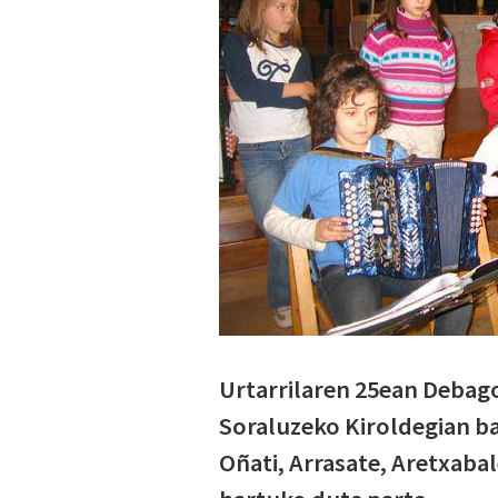
Urtarrilaren 25ean Debago
Soraluzeko Kiroldegian ba
Oñati, Arrasate, Aretxaba