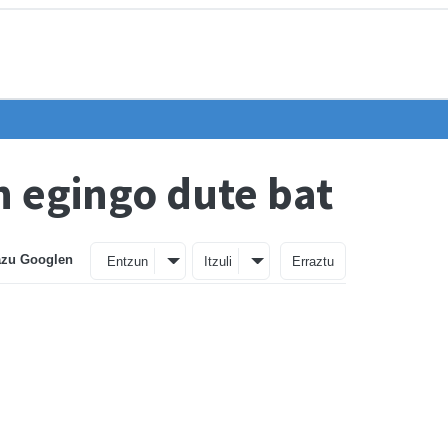
 egingo dute bat
azu Googlen
Entzun
Itzuli
Erraztu