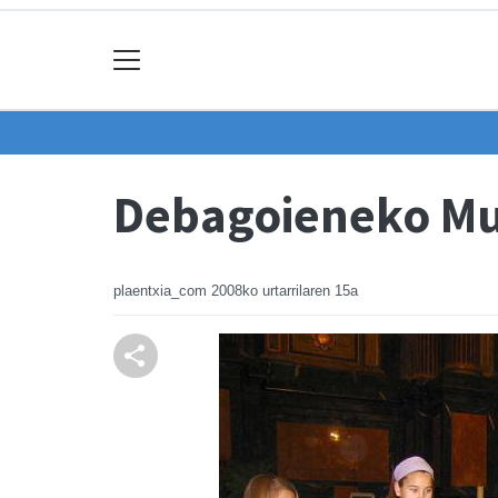
Debagoieneko Mus
plaentxia_com
2008ko urtarrilaren 15a