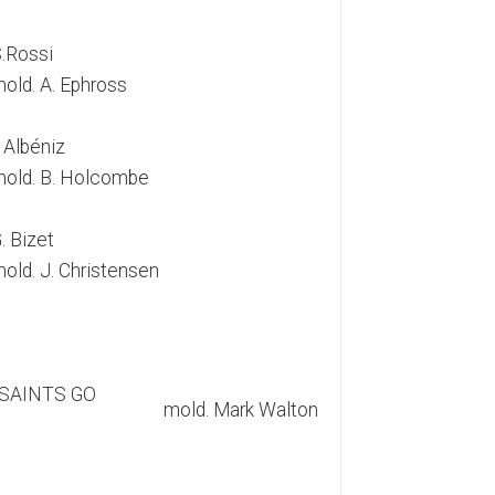
.Rossi
old. A. Ephross
. Albéniz
old. B. Holcombe
. Bizet
old. J. Christensen
SAINTS GO
mold. Mark Walton