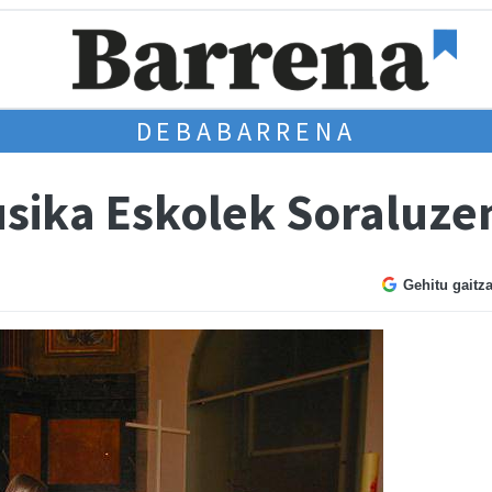
DEBABARRENA
ika Eskolek Soraluzen
Gehitu gaitz