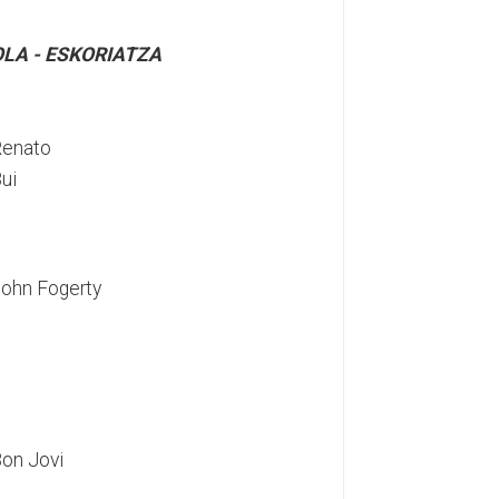
LA - ESKORIATZA
Renato
ui
ohn Fogerty
on Jovi