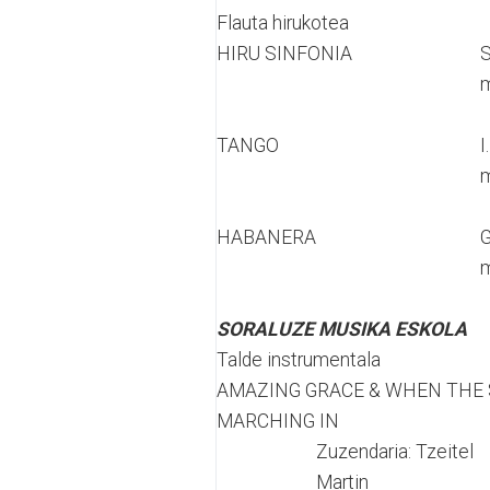
Flauta hirukotea
HIRU SINFONIA
S
m
TANGO
I
m
HABANERA
G
m
SORALUZE MUSIKA ESKOLA
Talde instrumentala
AMAZING GRACE & WHEN THE 
MARCHING IN
Zuzendaria: Tzeitel
Martin