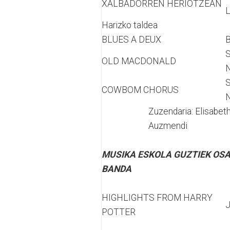
XALBADORREN HERIOTZEAN
L
Harizko taldea
BLUES A DEUX
B
S
OLD MACDONALD
S
COWBOM CHORUS
Zuzendaria: Elisabet
Auzmendi
MUSIKA ESKOLA GUZTIEK OS
BANDA
HIGHLIGHTS FROM HARRY
J
POTTER