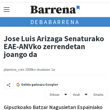
DEBABARRENA
Jose Luis Arizaga Senaturako
EAE-ANVko zerrendetan
joango da
plaentxia_com
2008ko otsailaren 1a
Gehitu gaitzazu Googlen
Entzun
Itzuli
Erraztu
Gipuzkoako Batzar Nagusietan Espainiako