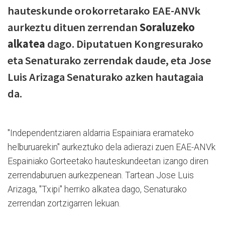
hauteskunde orokorretarako EAE-ANVk
aurkeztu dituen zerrendan
Soraluzeko
alkatea
dago. Diputatuen Kongresurako
eta Senaturako zerrendak daude, eta Jose
Luis Arizaga Senaturako azken hautagaia
da.
"Independentziaren aldarria Espainiara eramateko
helburuarekin" aurkeztuko dela adierazi zuen EAE-ANVk
Espainiako Gorteetako hauteskundeetan izango diren
zerrendaburuen aurkezpenean. Tartean Jose Luis
Arizaga, "Txipi" herriko alkatea dago, Senaturako
zerrendan zortzigarren lekuan.