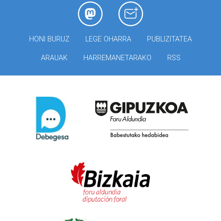
HONI BURUZ
LEGE OHARRA
PUBLIZITATEA
ARAUAK
HARREMANETARAKO
RSS