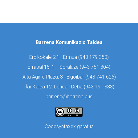
Barrena Komunikazio Taldea
Erdikokale 2,1 · Ermua (
943 179 350)
Errabal 15, 1. · Soraluze (
943 751 304)
Aita Agirre Plaza, 3 · Elgoibar (
943 741 626)
Ifar Kalea 12, behea · Deba (
943 191 383)
barrena@barrena.eus
Codesyntaxek garatua