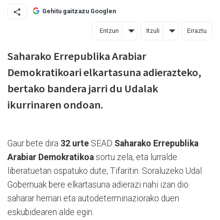
Gehitu gaitzazu Googlen
Entzun
Itzuli
Erraztu
Saharako Errepublika Arabiar
Demokratikoari elkartasuna adierazteko,
bertako bandera jarri du Udalak
ikurrinaren ondoan.
Gaur bete dira
32 urte
SEAD
Saharako Errepublika
Arabiar Demokratikoa
sortu zela, eta lurralde
liberatuetan ospatuko dute, Tifaritin. Soraluzeko Udal
Gobernuak bere elkartasuna adierazi nahi izan dio
saharar herriari eta autodeterminaziorako duen
eskubidearen alde egin.