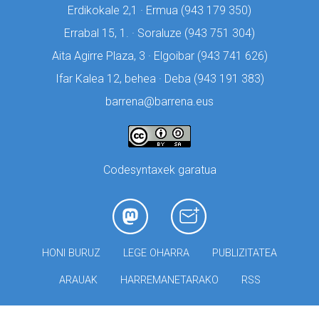
Erdikokale 2,1 · Ermua (
943 179 350)
Errabal 15, 1. · Soraluze (
943 751 304)
Aita Agirre Plaza, 3 · Elgoibar (
943 741 626)
Ifar Kalea 12, behea · Deba (
943 191 383)
barrena@barrena.eus
Codesyntaxek garatua
HONI BURUZ
LEGE OHARRA
PUBLIZITATEA
ARAUAK
HARREMANETARAKO
RSS