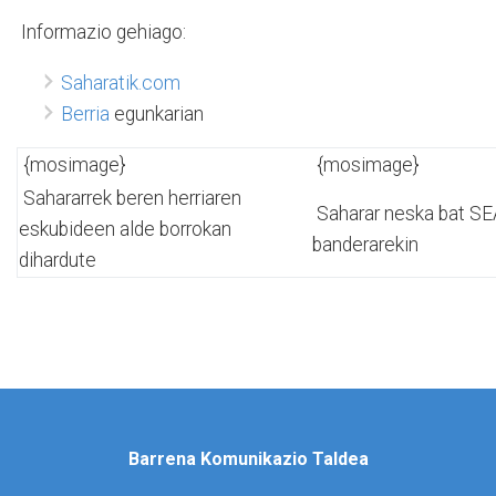
Informazio gehiago:
Saharatik.com
Berria
egunkarian
{mosimage}
{mosimage}
Sahararrek beren herriaren
Saharar neska bat S
eskubideen alde borrokan
banderareki
dihardute
Barrena Komunikazio Taldea