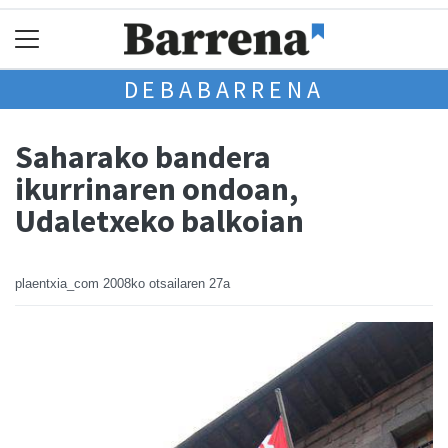
DEBABARRENA
Saharako bandera
ikurrinaren ondoan,
Udaletxeko balkoian
plaentxia_com
2008ko otsailaren 27a