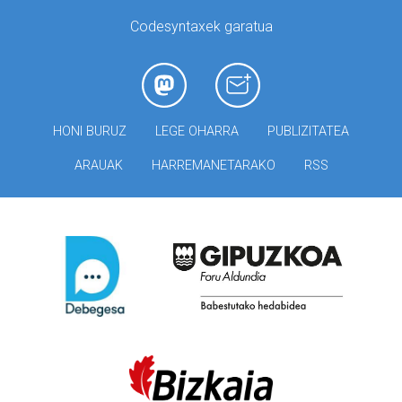
Codesyntaxek garatua
HONI BURUZ
LEGE OHARRA
PUBLIZITATEA
ARAUAK
HARREMANETARAKO
RSS