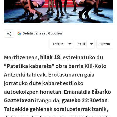
Gehitu gaitzazu Googlen
Entzun
Itzuli
Erraztu
Martitzenean,
hilak 18
, estreinatuko du
“Patetika kabareta” obra berria Kili-Kolo
Antzerki taldeak. Erotasunaren gaia
jorratuko dute kabaret estiloko
autoekoizpen honetan. Emanaldia
Eibarko
Gaztetxean
izango da,
gaueko 22:30etan
.
Taldekide gehienak soraluzetarrak izanik,