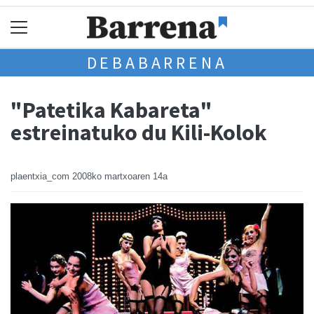
DEBABARRENA
"Patetika Kabareta"
estreinatuko du Kili-Kolok
plaentxia_com
2008ko martxoaren 14a