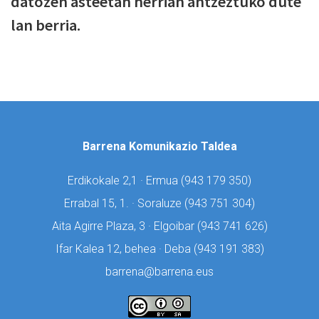
datozen asteetan herrian antzeztuko dute
lan berria.
Barrena Komunikazio Taldea
Erdikokale 2,1 · Ermua (
943 179 350)
Errabal 15, 1. · Soraluze (
943 751 304)
Aita Agirre Plaza, 3 · Elgoibar (
943 741 626)
Ifar Kalea 12, behea · Deba (
943 191 383)
barrena@barrena.eus