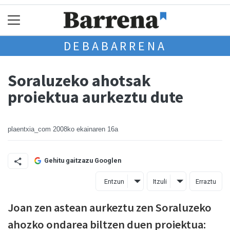
DEBABARRENA
Soraluzeko ahotsak
proiektua aurkeztu dute
plaentxia_com
2008ko ekainaren 16a
Gehitu gaitzazu Googlen
Entzun
Itzuli
Erraztu
Joan zen astean aurkeztu zen Soraluzeko
ahozko ondarea biltzen duen proiektua: