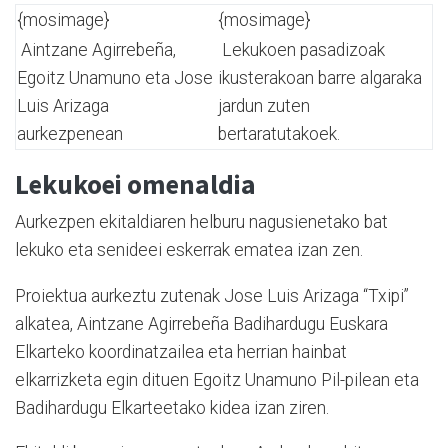
{mosimage}
{mosimage}
Aintzane Agirrebeña,
Lekukoen pasadizoak
Egoitz Unamuno eta Jose
ikusterakoan barre algaraka
Luis Arizaga
jardun zuten
aurkezpenean
bertaratutakoek.
Lekukoei omenaldia
Aurkezpen ekitaldiaren helburu nagusienetako bat
lekuko eta senideei eskerrak ematea izan zen.
Proiektua aurkeztu zutenak Jose Luis Arizaga “Txipi”
alkatea, Aintzane Agirrebeña Badihardugu Euskara
Elkarteko koordinatzailea eta herrian hainbat
elkarrizketa egin dituen Egoitz Unamuno Pil-pilean eta
Badihardugu Elkarteetako kidea izan ziren.