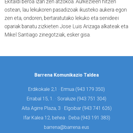
Ekitaldi beroa izan zen atzokoa. Aurkezleen hitzen
ostean, lau lekukoren pasadizoak ikusteko aukera egon
zen eta, ondoren, bertaratutako lekuko eta senideei
opariak banatu zizkieten Jose Luis Arizaga alkateak eta
Mikel Santiago zinegotziak, esker gisa.
Barrena Komunikazio Taldea
Erdikokale 2,1 · Ermua (
943 179 350)
Errabal 15, 1. · Soraluze (
943 751 304)
Aita Agirre Plaza, 3 · Elgoibar (
943 741 626)
Ifar Kalea 12, behea · Deba (
943 191 383)
barrena@barrena.eus