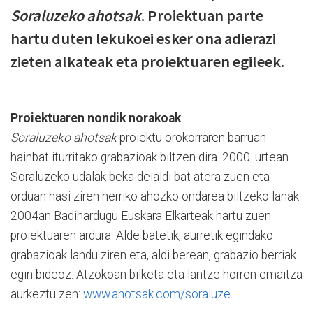
Soraluzeko ahotsak
. Proiektuan parte
hartu duten lekukoei esker ona adierazi
zieten alkateak eta proiektuaren egileek.
Proiektuaren nondik norakoak
Soraluzeko ahotsak
proiektu orokorraren barruan
hainbat iturritako grabazioak biltzen dira. 2000. urtean
Soraluzeko udalak beka deialdi bat atera zuen eta
orduan hasi ziren herriko ahozko ondarea biltzeko lanak.
2004an Badihardugu Euskara Elkarteak hartu zuen
proiektuaren ardura. Alde batetik, aurretik egindako
grabazioak landu ziren eta, aldi berean, grabazio berriak
egin bideoz. Atzokoan bilketa eta lantze horren emaitza
aurkeztu zen:
www.ahotsak.com/soraluze
.