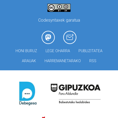
Codesyntaxek garatua
HONI BURUZ
LEGE OHARRA
PUBLIZITATEA
ARAUAK
HARREMANETARAKO
RSS