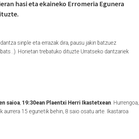
ieran hasi eta ekaineko Erromeria Egunera
ituzte.
dantza sinple eta errazak dira, pausu jakin batzuez
 ebats…). Horietan trebatuko dituzte Urratseko dantzariek
en saioa
,
19:30ean Plaentxi Herri Ikastetxean
. Hurrengoa,
k aurrera 15 egunetik behin, 8 saio osatu arte.
Ikastaroa