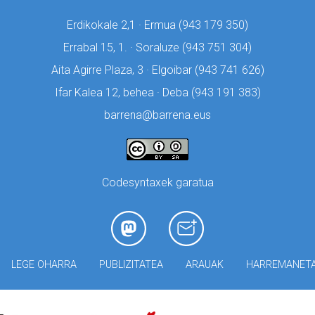
Erdikokale 2,1 · Ermua (
943 179 350)
Errabal 15, 1. · Soraluze (
943 751 304)
Aita Agirre Plaza, 3 · Elgoibar (
943 741 626)
Ifar Kalea 12, behea · Deba (
943 191 383)
barrena@barrena.eus
Codesyntaxek garatua
LEGE OHARRA
PUBLIZITATEA
ARAUAK
HARREMANET