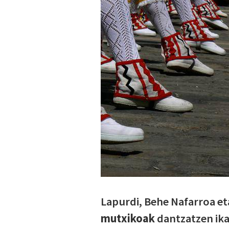
Lapurdi, Behe Nafarroa et
mutxikoak
dantzatzen ika