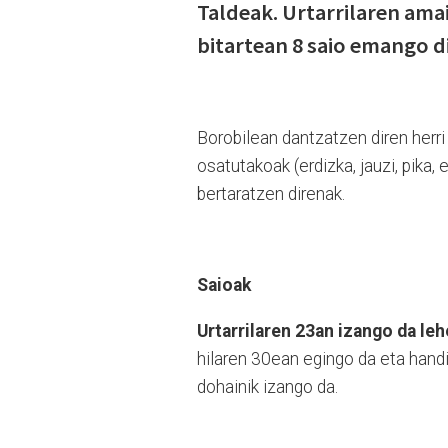
Taldeak. Urtarrilaren ama
bitartean 8 saio emango d
Borobilean dantzatzen diren herri 
osatutakoak (erdizka, jauzi, pika,
bertaratzen direnak.
Saioak
Urtarrilaren 23an izango da leh
hilaren 30ean egingo da eta handi
dohainik izango da.