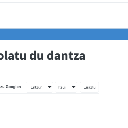
olatu du dantza
azu Googlen
Entzun
Itzuli
Erraztu