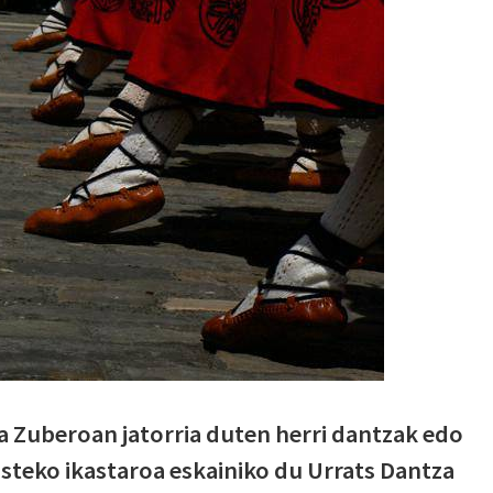
a Zuberoan jatorria duten herri dantzak edo
steko ikastaroa eskainiko du Urrats Dantza