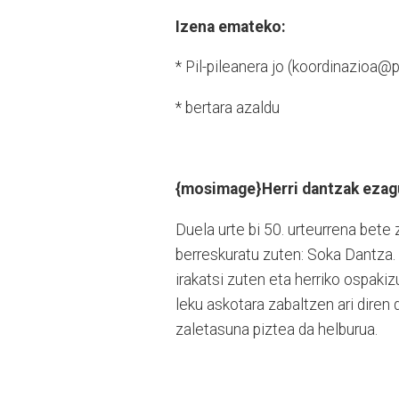
Izena emateko:
* Pil-pilean
era jo (koordinazioa@
* bertara azaldu
{mosimage}Herri dantzak ezag
Duela urte bi 50. urteurrena bete
berreskuratu zuten: Soka Dantza.
irakatsi zuten eta herriko ospakiz
leku askotara zabaltzen ari diren
zaletasuna piztea da helburua.