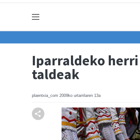
Iparraldeko herri
taldeak
plaentxia_com
2009ko urtarrilaren 13a