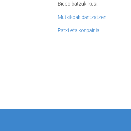
Bideo batzuk ikusi:
Mutxikoak dantzatzen
Patxi eta konpainia