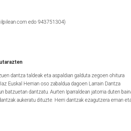
pilpilean.com edo 943751304)
utarazten
 zuen dantza taldeak eta aspaldian galduta zegoen ohitura
 Iaz Euskal Herrian oso zabaldua dagoen Larrain Dantza
un batzuetan dantzatu. Aurten Iparraldean jatorria duten bain
 dantzak aukeratu dituzte. Herri dantzak ezagutzera eman et