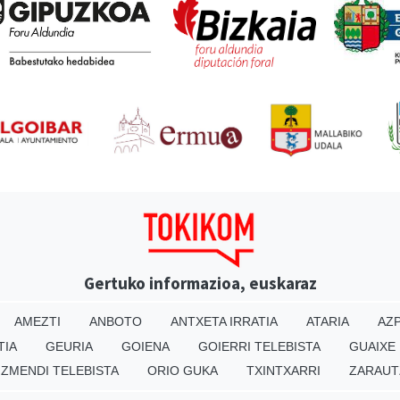
Gertuko informazioa, euskaraz
AMEZTI
ANBOTO
ANTXETA IRRATIA
ATARIA
AZP
TIA
GEURIA
GOIENA
GOIERRI TELEBISTA
GUAIXE
IZMENDI TELEBISTA
ORIO GUKA
TXINTXARRI
ZARAUT