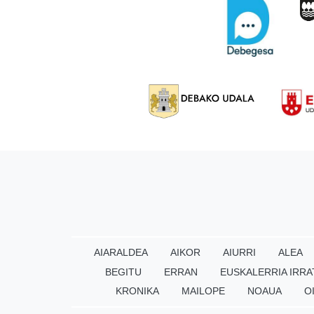
AIARALDEA
AIKOR
AIURRI
ALEA
BEGITU
ERRAN
EUSKALERRIA IRRA
KRONIKA
MAILOPE
NOAUA
O