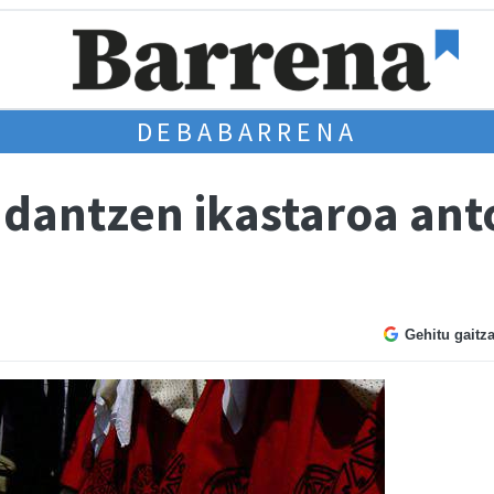
DEBABARRENA
 dantzen ikastaroa ant
Gehitu gaitz