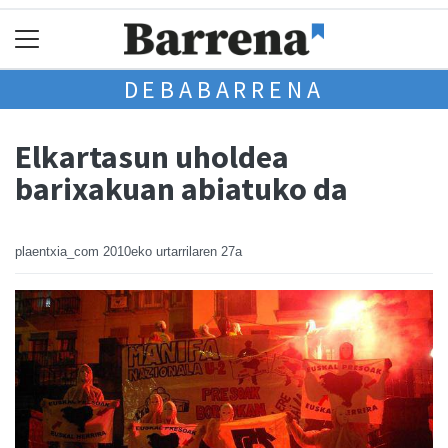
DEBABARRENA
Elkartasun uholdea
barixakuan abiatuko da
plaentxia_com
2010eko urtarrilaren 27a