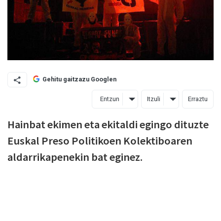
Gehitu gaitzazu Googlen
Entzun
Itzuli
Erraztu
Hainbat ekimen eta ekitaldi egingo dituzte
Euskal Preso Politikoen Kolektiboaren
aldarrikapenekin bat eginez.