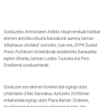
Soraluzeko Amnistiaren Aldeko Mugimenduak hainbat
ekimen antolatu dituzte barixakutik aurrera, herrian
"elkartasun uholdea" sortzeko. Izan ere, EPPK Euskal
Preso Politikoen Kolektiboak astebeteko baraualdia
egiten dihardu, tartean Lurdes Txurruka eta Peio
Etxeberria soraluzetarrak.
Soraluzen ere ekimen horiekin bat egingo dute.
Urtarrilaren 29an, barixakua, iluntzeko 20:00etan
enkartelada egingo dute Plaza Barrian. Ondoren,
itxialdiarekin batera baraualdiarekin hasiko dira.