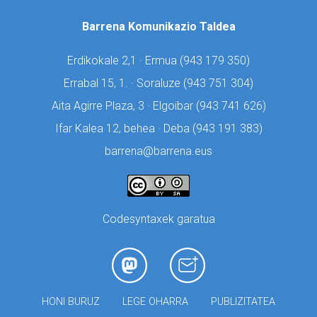
Barrena Komunikazio Taldea
Erdikokale 2,1 · Ermua (
943 179 350)
Errabal 15, 1. · Soraluze (
943 751 304)
Aita Agirre Plaza, 3 · Elgoibar (
943 741 626)
Ifar Kalea 12, behea · Deba (
943 191 383)
barrena@barrena.eus
Codesyntaxek garatua
HONI BURUZ
LEGE OHARRA
PUBLIZITATEA