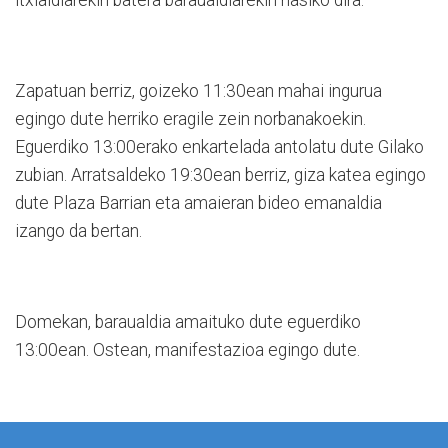
Zapatuan berriz, goizeko 11:30ean mahai ingurua
egingo dute herriko eragile zein norbanakoekin.
Eguerdiko 13:00erako enkartelada antolatu dute Gilako
zubian. Arratsaldeko 19:30ean berriz, giza katea egingo
dute Plaza Barrian eta amaieran bideo emanaldia
izango da bertan.
Domekan, baraualdia amaituko dute eguerdiko
13:00ean. Ostean, manifestazioa egingo dute.