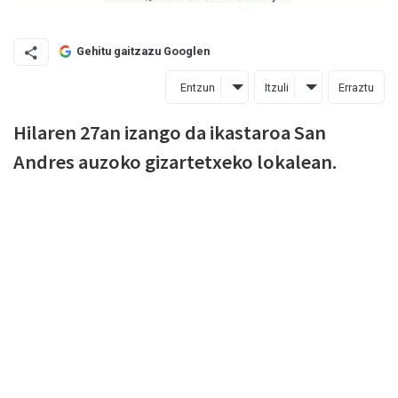
Gehitu gaitzazu Googlen
Entzun
Itzuli
Erraztu
Hilaren 27an izango da ikastaroa San
Andres auzoko gizartetxeko lokalean.