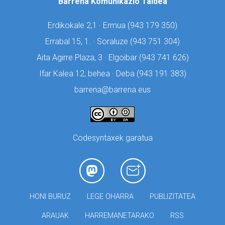
Barrena Komunikazio Taldea
Erdikokale 2,1 · Ermua (
943 179 350)
Errabal 15, 1. · Soraluze (
943 751 304)
Aita Agirre Plaza, 3 · Elgoibar (
943 741 626)
Ifar Kalea 12, behea · Deba (
943 191 383)
barrena@barrena.eus
Codesyntaxek garatua
HONI BURUZ
LEGE OHARRA
PUBLIZITATEA
ARAUAK
HARREMANETARAKO
RSS