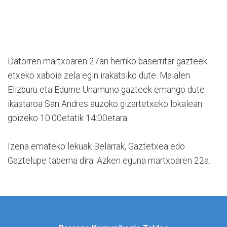
Datorren martxoaren 27an herriko baserritar gazteek
etxeko xaboia zela egin irakatsiko dute. Maialen
Elizburu eta Edurne Unamuno gazteek emango dute
ikastaroa San Andres auzoko gizartetxeko lokalean
goizeko 10:00etatik 14:00etara.
Izena emateko lekuak Belarrak, Gaztetxea edo
Gaztelupe taberna dira. Azken eguna martxoaren 22a.