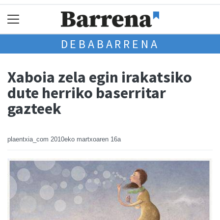
DEBABARRENA
Xaboia zela egin irakatsiko
dute herriko baserritar
gazteek
plaentxia_com
2010eko martxoaren 16a