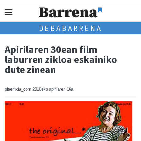
DEBABARRENA
Apirilaren 30ean film
laburren zikloa eskainiko
dute zinean
plaentxia_com
2010eko apirilaren 16a