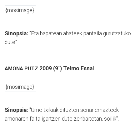
{mosimage}
Sinopsia:
"Eta bapatean ahateek pantaila gurutzatuko
dute"
2009 (9´) Telmo Esnal
AMONA PUTZ
{mosimage}
Sinopsia:
"Ume txikiak dituzten senar emazteek
amonaren falta igartzen dute zenbaitetan, soilik".