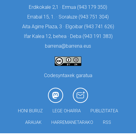
Erdikokale 2,1 · Ermua (
943 179 350)
Errabal 15, 1. · Soraluze (
943 751 304)
Aita Agirre Plaza, 3 · Elgoibar (
943 741 626)
Ifar Kalea 12, behea · Deba (
943 191 383)
barrena@barrena.eus
Codesyntaxek garatua
HONI BURUZ
LEGE OHARRA
PUBLIZITATEA
ARAUAK
HARREMANETARAKO
RSS