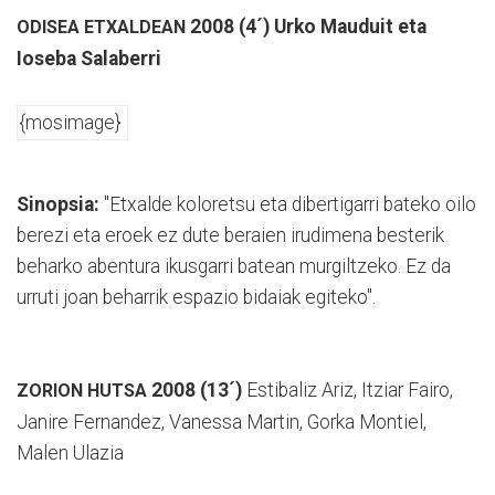
2008 (4´) Urko Mauduit eta
ODISEA ETXALDEAN
Ioseba Salaberri
{mosimage}
Sinopsia:
"Etxalde koloretsu eta dibertigarri bateko oilo
berezi eta eroek ez dute beraien irudimena besterik
beharko abentura ikusgarri batean murgiltzeko. Ez da
urruti joan beharrik espazio bidaiak egiteko".
2008 (13´)
Estibaliz Ariz, Itziar Fairo,
ZORION HUTSA
Janire Fernandez, Vanessa Martin, Gorka Montiel,
Malen Ulazia