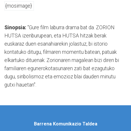
{mosimage}
Sinopsia:
"Gure film laburra drama bat da. ZORION
HUTSA izenburupean, eta HUTSA hitzak berak
euskaraz duen esanahiarekin jolastuz, bi istorio
kontatuko ditugu, filmaren momentu batean, patuak
elkartuko dituenak. Zorionaren magalean bizi diren bi
familiaren egunerokotasunaren zati bat ezagutuko
dugu, sinbolismoz eta emozioz blai dauden minutu
gutxi hauetan".
Barrena Komunikazio Taldea