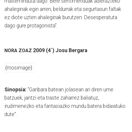
maiteminduta dago. Bere sentimenduak adierazteko
ahaleginak egin arren, beldurrak eta segurtasun faltak
ez diote uzten ahaleginak burutzen. Desesperatuta
dago gure protagonista".
2009 (4´) Josu Bergara
NORA ZOAZ
{mosimage}
Sinopsia:
"Ganbara batean jolasean ari diren ume
batzuek, jantzi eta traste zaharrez baliatuz,
irudimenezko eta fantasiazko mundu batera bidaiatuko
dute".