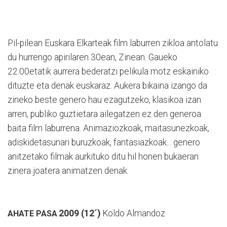
Pil-pilean Euskara Elkarteak film laburren zikloa antolatu
du hurrengo apirilaren 30ean, Zinean. Gaueko
22:00etatik aurrera bederatzi pelikula motz eskainiko
dituzte eta denak euskaraz. Aukera bikaina izango da
zineko beste genero hau ezagutzeko, klasikoa izan
arren, publiko guztietara ailegatzen ez den generoa
baita film laburrena. Animaziozkoak, maitasunezkoak,
adiskidetasunari buruzkoak, fantasiazkoak... genero
anitzetako filmak aurkituko ditu hil honen bukaeran
zinera joatera animatzen denak.
2009 (12´)
Koldo Almandoz
AHATE PASA