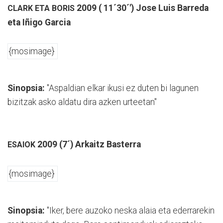
2009 ( 11´30´') Jose Luis Barreda
CLARK ETA BORIS
eta Iñigo Garcia
{mosimage}
Sinopsia:
"Aspaldian elkar ikusi ez duten bi lagunen
bizitzak asko aldatu dira azken urteetan"
2009 (7´) Arkaitz Basterra
ESAIOK
{mosimage}
Sinopsia:
"Iker, bere auzoko neska alaia eta ederrarekin