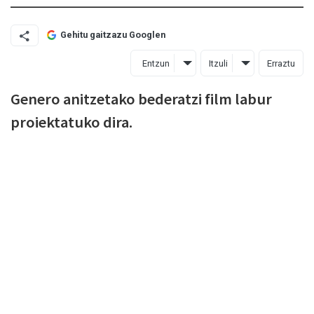
Gehitu gaitzazu Googlen
Entzun
Itzuli
Erraztu
Genero anitzetako bederatzi film labur
proiektatuko dira.