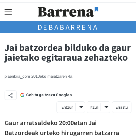
DEBABARRENA
Jai batzordea bilduko da gaur
jaietako egitaraua zehazteko
plaentxia_com
2010eko maiatzaren 4a
Gehitu gaitzazu Googlen
Entzun
Itzuli
Erraztu
Gaur arratsaldeko 20:00etan Jai
Batzordeak urteko hirugarren batzarra