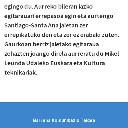
egingo du. Aurreko bileran iazko
egitarauari errepasoa egin eta aurtengo
Santiago-Santa Ana jaietan zer
errepikatuko den eta zer ez erabaki zuten.
Gaurkoan berriz jaietako egitaraua
zehazten joango direla aurreratu du Mikel
Leunda Udaleko Euskara eta Kultura
teknikariak.
Barrena Komunikazio Taldea