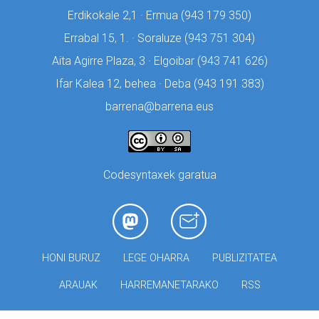
Erdikokale 2,1 · Ermua (
943 179 350)
Errabal 15, 1. · Soraluze (
943 751 304)
Aita Agirre Plaza, 3 · Elgoibar (
943 741 626)
Ifar Kalea 12, behea · Deba (
943 191 383)
barrena@barrena.eus
Codesyntaxek garatua
HONI BURUZ
LEGE OHARRA
PUBLIZITATEA
ARAUAK
HARREMANETARAKO
RSS