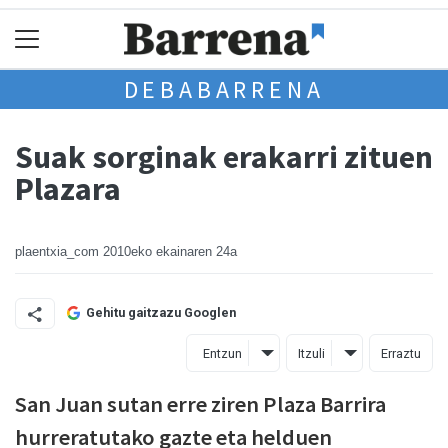
DEBABARRENA
Suak sorginak erakarri zituen
Plazara
plaentxia_com
2010eko ekainaren 24a
Gehitu gaitzazu Googlen
Entzun
Itzuli
Erraztu
San Juan sutan erre ziren Plaza Barrira
hurreratutako gazte eta helduen