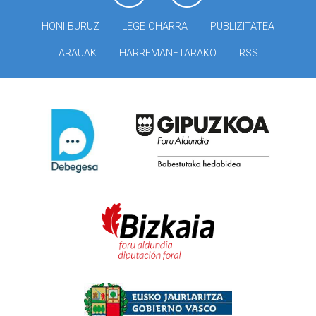
HONI BURUZ
LEGE OHARRA
PUBLIZITATEA
ARAUAK
HARREMANETARAKO
RSS