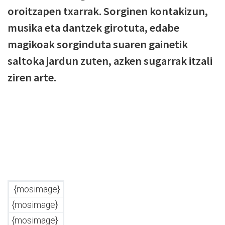
oroitzapen txarrak. Sorginen kontakizun,
musika eta dantzek girotuta, edabe
magikoak sorginduta suaren gainetik
saltoka jardun zuten, azken sugarrak itzali
ziren arte.
{mosimage}
{mosimage}
{mosimage}