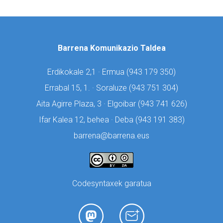
Barrena Komunikazio Taldea
Erdikokale 2,1 · Ermua (
943 179 350)
Errabal 15, 1. · Soraluze (
943 751 304)
Aita Agirre Plaza, 3 · Elgoibar (
943 741 626)
Ifar Kalea 12, behea · Deba (
943 191 383)
barrena@barrena.eus
Codesyntaxek garatua