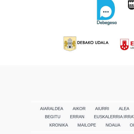
AIARALDEA
AIKOR
AIURRI
ALEA
BEGITU
ERRAN
EUSKALERRIA IRRA
KRONIKA
MAILOPE
NOAUA
O