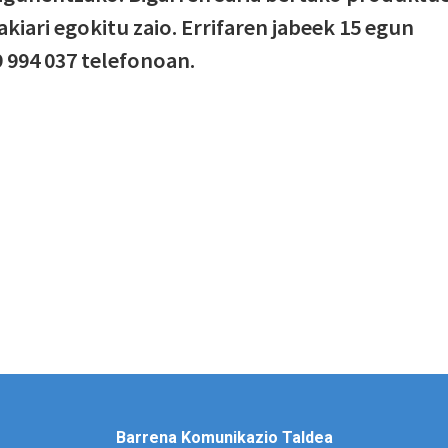
kiari egokitu zaio. Errifaren jabeek 15 egun
9 994 037 telefonoan.
Barrena Komunikazio Taldea