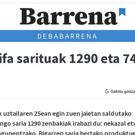
DEBABARRENA
ifa sarituak 1290 eta 7
Gehitu gaitz
k uztailaren 25ean egin zuen jaietan saldutako
ngo saria 1290 zenbakiak irabazi du: nekazal et
agunentzako. Bigarren saria bertako produktu