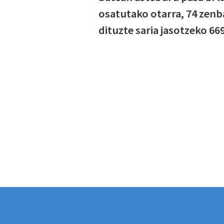
osatutako otarra, 74 zenba
dituzte saria jasotzeko 66