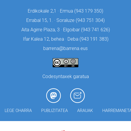
Erdikokale 2,1 · Ermua (
943 179 350)
Errabal 15, 1. · Soraluze (
943 751 304)
Aita Agirre Plaza, 3 · Elgoibar (
943 741 626)
Ifar Kalea 12, behea · Deba (
943 191 383)
barrena@barrena.eus
Codesyntaxek garatua
LEGE OHARRA
PUBLIZITATEA
ARAUAK
HARREMANET