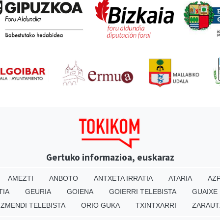
Gertuko informazioa, euskaraz
AMEZTI
ANBOTO
ANTXETA IRRATIA
ATARIA
AZP
TIA
GEURIA
GOIENA
GOIERRI TELEBISTA
GUAIXE
IZMENDI TELEBISTA
ORIO GUKA
TXINTXARRI
ZARAUT