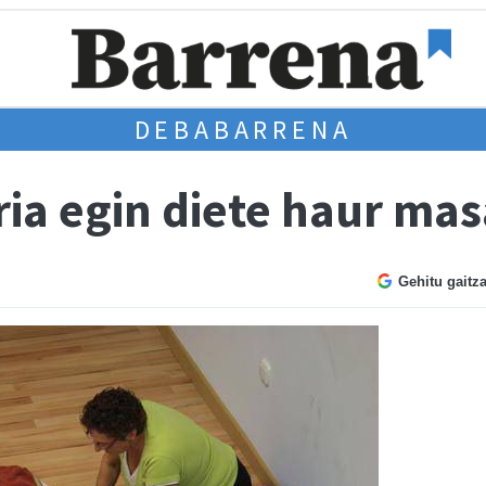
DEBABARRENA
ria egin diete haur mas
Gehitu gaitz