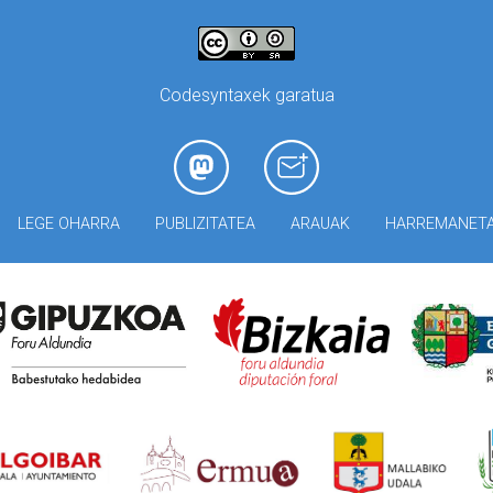
Codesyntaxek garatua
LEGE OHARRA
PUBLIZITATEA
ARAUAK
HARREMANET