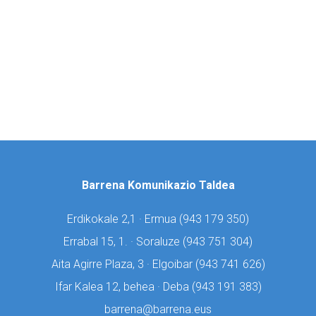
Barrena Komunikazio Taldea
Erdikokale 2,1 · Ermua (
943 179 350)
Errabal 15, 1. · Soraluze (
943 751 304)
Aita Agirre Plaza, 3 · Elgoibar (
943 741 626)
Ifar Kalea 12, behea · Deba (
943 191 383)
barrena@barrena.eus