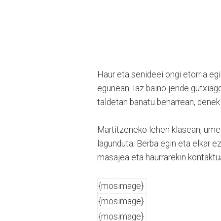
Haur eta senideei ongi etorria e
egunean. Iaz baino jende gutxiago 
taldetan banatu beharrean, denek 
Martitzeneko lehen klasean, umee
lagunduta. Berba egin eta elkar 
masajea eta haurrarekin kontaktu
{mosimage}
{mosimage}
{mosimage}