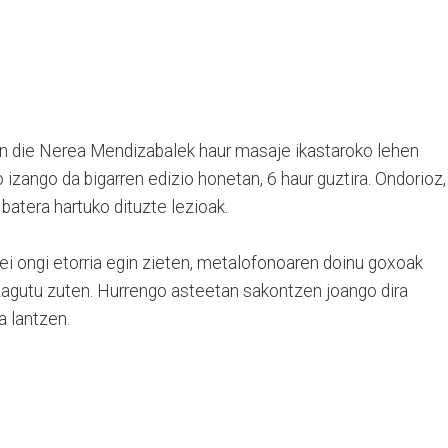
gin die Nerea Mendizabalek haur masaje ikastaroko lehen
izango da bigarren edizio honetan, 6 haur guztira. Ondorioz,
batera hartuko dituzte lezioak.
i ongi etorria egin zieten, metalofonoaren doinu goxoak
ezagutu zuten. Hurrengo asteetan sakontzen joango dira
a lantzen.