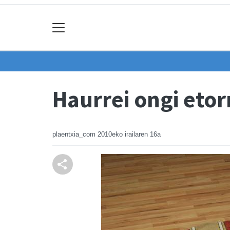
Haurrei ongi etor
plaentxia_com
2010eko irailaren 16a