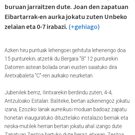
buruan jarraitzen dute. Joan den zapatuan
Eibartarrak-en aurka jokatu zuten Unbeko
zelaian eta 0-7 irabazi.
(+gehiago)
Azken hiru puntuak lehengoei gehituta lehenengo doa
15 punturekin; atzetik du Bergara "B" 12 punturekin.
Datorren astean bolada onari eusten saiatuko dira
Aretxabaleta "C"-ren aurkako neurketan.
Jubenilek berriz, Ilintxarekin berdindu zuten, 4-4,
Antzuloako Estalan. Baliteke, bertan azkenengoz jokatu
izana, Ezoziko lanak aurreikusi moduan badoaz zapatu
honetan inauguratuko dituztelako instalazio berriak eta
neska-mutilek herrian bertan jokatu ahal izango dute.
Zapatuan Zestoa hartuko dute beraz, etxean. Zestoa,