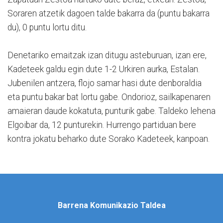
Soraren atzetik dagoen talde bakarra da (puntu bakarra
du), 0 puntu lortu ditu.
Denetariko emaitzak izan ditugu asteburuan, izan ere,
Kadeteek galdu egin dute 1-2 Urkiren aurka, Estalan.
Jubenilen antzera, flojo samar hasi dute denboraldia
eta puntu bakar bat lortu gabe. Ondorioz, sailkapenaren
amaieran daude kokatuta, punturik gabe. Taldeko lehena
Elgoibar da, 12 punturekin. Hurrengo partiduan bere
kontra jokatu beharko dute Sorako Kadeteek, kanpoan.
Barrena Komunikazio Taldea