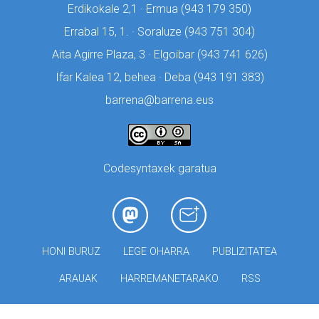
Erdikokale 2,1 · Ermua (
943 179 350)
Errabal 15, 1. · Soraluze (
943 751 304)
Aita Agirre Plaza, 3 · Elgoibar (
943 741 626)
Ifar Kalea 12, behea · Deba (
943 191 383)
barrena@barrena.eus
Codesyntaxek garatua
HONI BURUZ
LEGE OHARRA
PUBLIZITATEA
ARAUAK
HARREMANETARAKO
RSS