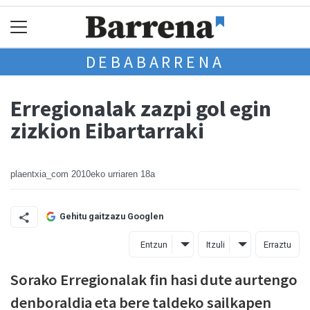
DEBABARRENA
Erregionalak zazpi gol egin
zizkion Eibartarraki
plaentxia_com
2010eko urriaren 18a
Gehitu gaitzazu Googlen
Entzun
Itzuli
Erraztu
Sorako Erregionalak fin hasi dute aurtengo
denboraldia eta bere taldeko sailkapen