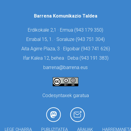
Barrena Komunikazio Taldea
Erdikokale 2,1 · Ermua (
943 179 350)
Errabal 15, 1. · Soraluze (
943 751 304)
Aita Agirre Plaza, 3 · Elgoibar (
943 741 626)
Ifar Kalea 12, behea · Deba (
943 191 383)
barrena@barrena.eus
Codesyntaxek garatua
LEGE OHARRA
PUBLIZITATEA
ARAUAK
HARREMANET