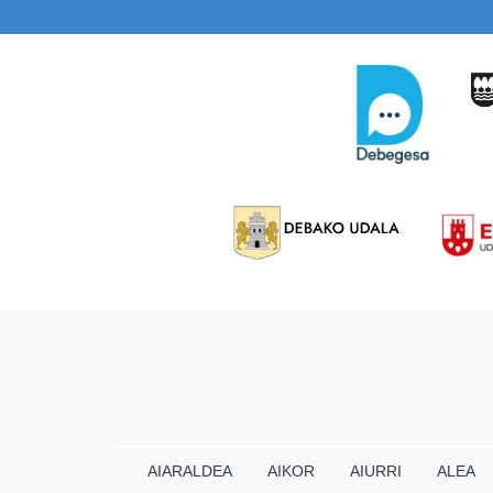
AIARALDEA
AIKOR
AIURRI
ALEA