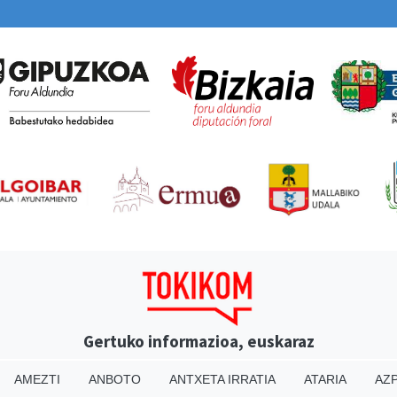
Gertuko informazioa, euskaraz
AMEZTI
ANBOTO
ANTXETA IRRATIA
ATARIA
AZP