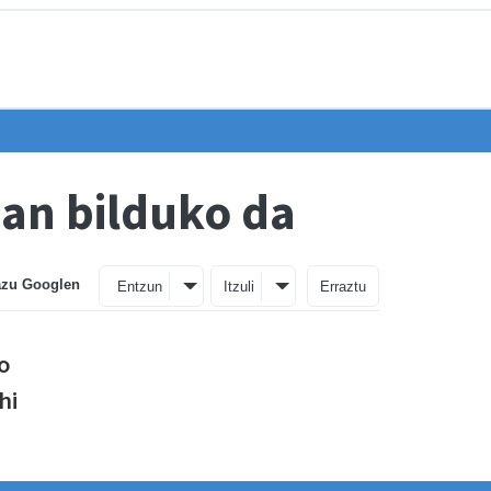
an bilduko da
azu Googlen
Entzun
Itzuli
Erraztu
go
hi