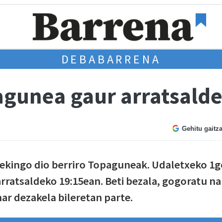
DEBABARRENA
unea gaur arratsalde
Gehitu gaitz
i ekingo dio berriro Topaguneak. Udaletxeko 1
arratsaldeko 19:15ean. Beti bezala, gogoratu na
ar dezakela bileretan parte.