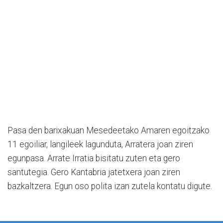
Pasa den barixakuan Mesedeetako Amaren egoitzako
11 egoiliar, langileek lagunduta, Arratera joan ziren
egunpasa. Arrate Irratia bisitatu zuten eta gero
santutegia. Gero Kantabria jatetxera joan ziren
bazkaltzera. Egun oso polita izan zutela kontatu digute.