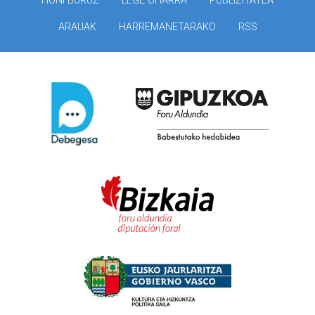
HONI BURUZ
LEGE OHARRA
PUBLIZITATEA
ARAUAK
HARREMANETARAKO
RSS