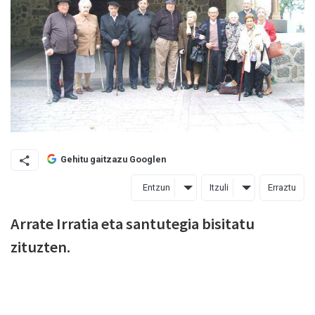
Gehitu gaitzazu Googlen
Entzun
Itzuli
Erraztu
Arrate Irratia eta santutegia bisitatu
zituzten.