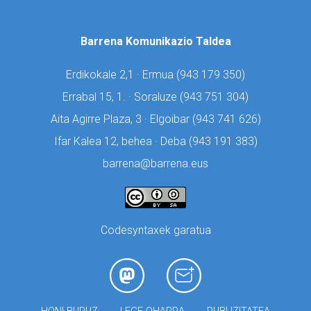
Barrena Komunikazio Taldea
Erdikokale 2,1 · Ermua (
943 179 350)
Errabal 15, 1. · Soraluze (
943 751 304)
Aita Agirre Plaza, 3 · Elgoibar (
943 741 626)
Ifar Kalea 12, behea · Deba (
943 191 383)
barrena@barrena.eus
Codesyntaxek garatua