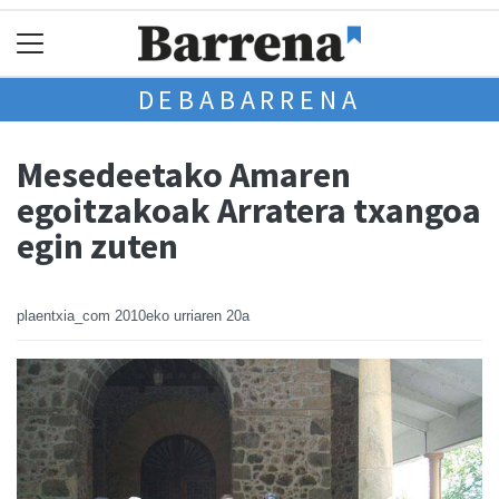
DEBABARRENA
Mesedeetako Amaren
egoitzakoak Arratera txangoa
egin zuten
plaentxia_com
2010eko urriaren 20a