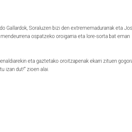
do Gallardok, Soraluzen bizi den extrememadurarrak eta Jo
, mendeurrena ospatzeko oroigarria eta lore-sorta bat eman
naldiarekin eta gaztetako oroitzapenak ekarri zituen gogor
u izan dut!" zioen alai.