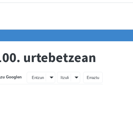
100. urtebetzean
azu Googlen
Entzun
Itzuli
Erraztu