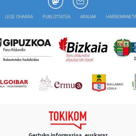
LEGE OHARRA
PUBLIZITATEA
ARAUAK
HARREMANET
Gertuko informazioa, euskaraz