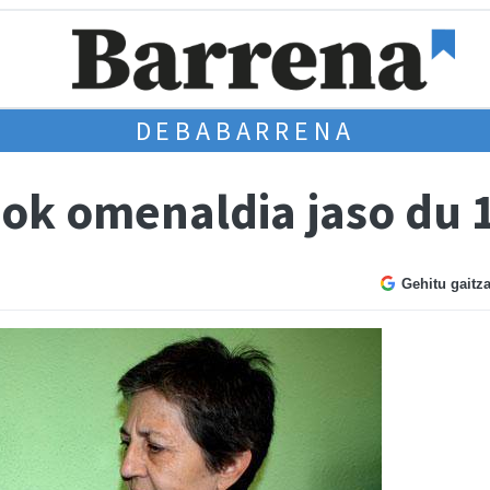
DEBABARRENA
ok omenaldia jaso du 
Gehitu gaitz