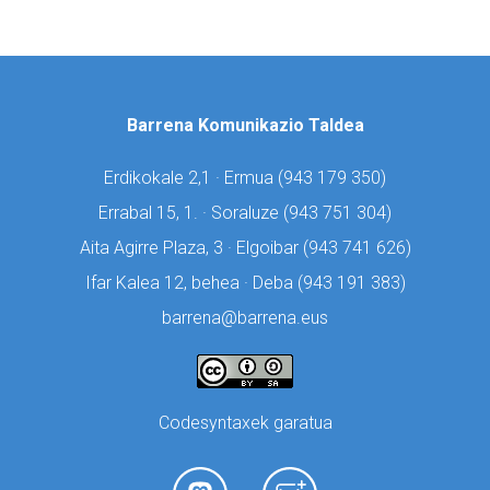
Barrena Komunikazio Taldea
Erdikokale 2,1 · Ermua (
943 179 350)
Errabal 15, 1. · Soraluze (
943 751 304)
Aita Agirre Plaza, 3 · Elgoibar (
943 741 626)
Ifar Kalea 12, behea · Deba (
943 191 383)
barrena@barrena.eus
Codesyntaxek garatua