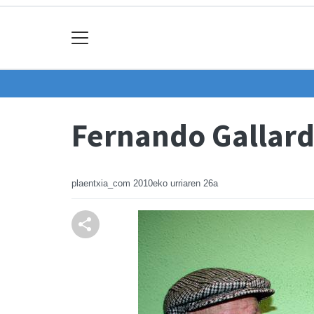
Fernando Gallard
plaentxia_com
2010eko urriaren 26a