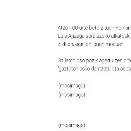
Atzo 100 urte bete zituen Fernan
Luis Arizaga soraluzeko alkateak
zizkion, egin ohi duen moduan.
Gallardo oso pozik agertu zen ome
"gaztetan asko dantzatu eta abest
{mosimage}
{mosimage}
{mosimage}