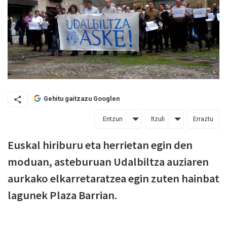
Gehitu gaitzazu Googlen
Entzun
Itzuli
Erraztu
Euskal hiriburu eta herrietan egin den
moduan, asteburuan Udalbiltza auziaren
aurkako elkarretaratzea egin zuten hainbat
lagunek Plaza Barrian.