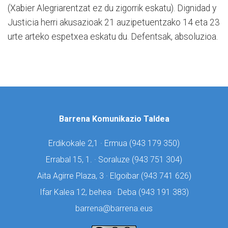
(Xabier Alegriarentzat ez du zigorrik eskatu). Dignidad y
Justicia herri akusazioak 21 auzipetuentzako 14 eta 23
urte arteko espetxea eskatu du. Defentsak, absoluzioa.
Barrena Komunikazio Taldea
Erdikokale 2,1 · Ermua (
943 179 350)
Errabal 15, 1. · Soraluze (
943 751 304)
Aita Agirre Plaza, 3 · Elgoibar (
943 741 626)
Ifar Kalea 12, behea · Deba (
943 191 383)
barrena@barrena.eus