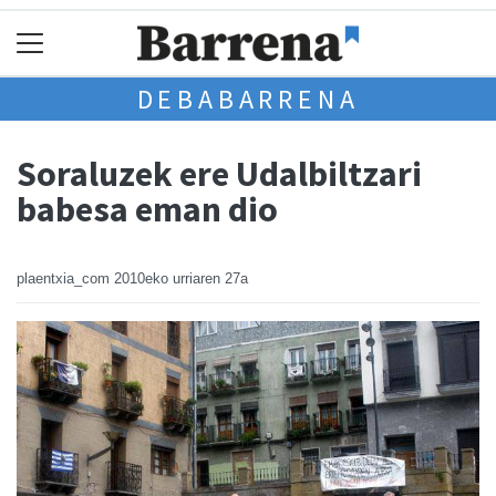
DEBABARRENA
Soraluzek ere Udalbiltzari
babesa eman dio
plaentxia_com
2010eko urriaren 27a