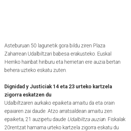
Asteburuan 50 lagunetik gora bildu ziren Plaza
Zaharrean Udalbiltzari babesa erakusteko. Euskal
Herriko hainbat hiriburu eta herrietan ere auzia bertan
behera uzteko eskatu zuten.
Dignidad y Justiciak 14 eta 23 urteko kartzela
zigorra eskatzen du
Udalbiltzaren aurkako epaiketa amaitu da eta orain
epaiaren zai daude. Atzo arratsaldean amaitu zen
epaiketa, 21 auzipetu daude
Udalbiltza auzia
n. Fiskalak
20rentzat hamarna urteko kartzela zigorra eskatu du