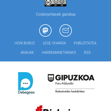
Codesyntaxek garatua
HONI BURUZ
LEGE OHARRA
PUBLIZITATEA
ARAUAK
HARREMANETARAKO
RSS