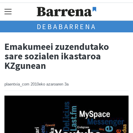
DEBABARRENA
Emakumeei zuzendutako
sare sozialen ikastaroa
KZgunean
plaentxia_com
2010eko azaroaren 3a