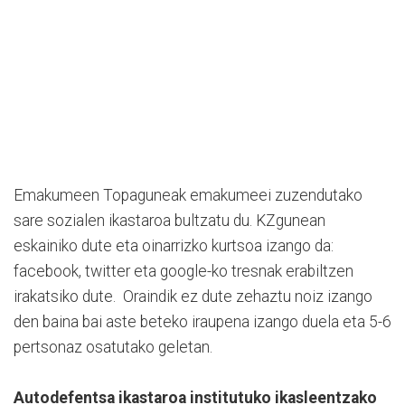
Emakumeen Topaguneak emakumeei zuzendutako
sare sozialen ikastaroa bultzatu du. KZgunean
eskainiko dute eta oinarrizko kurtsoa izango da:
facebook, twitter eta google-ko tresnak erabiltzen
irakatsiko dute. Oraindik ez dute zehaztu noiz izango
den baina bai aste beteko iraupena izango duela eta 5-6
pertsonaz osatutako geletan.
Autodefentsa ikastaroa institutuko ikasleentzako