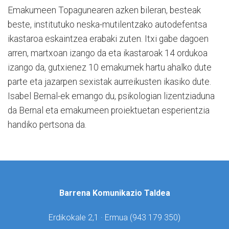
Emakumeen Topagunearen azken bileran, besteak
beste, institutuko neska-mutilentzako autodefentsa
ikastaroa eskaintzea erabaki zuten. Itxi gabe dagoen
arren, martxoan izango da eta ikastaroak 14 ordukoa
izango da, gutxienez 10 emakumek hartu ahalko dute
parte eta jazarpen sexistak aurreikusten ikasiko dute.
Isabel Bernal-ek emango du, psikologian lizentziaduna
da Bernal eta emakumeen proiektuetan esperientzia
handiko pertsona da.
Barrena Komunikazio Taldea
Erdikokale 2,1 · Ermua (
943 179 350)