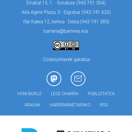
Errabal 15, 1. · Soraluze (
943 751 304)
Aita Agirre Plaza, 3 · Elgoibar (
943 741 626)
Ifar Kalea 12, behea · Deba (
943 191 383)
barrena@barrena.eus
Codesyntaxek garatua
HONI BURUZ
LEGE OHARRA
PUBLIZITATEA
ARAUAK
HARREMANETARAKO
RSS