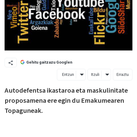
Gehitu gaitzazu Googlen
Entzun
Itzuli
Erraztu
Autodefentsa ikastaroa eta maskulinitate
proposamena ere egin du Emakumearen
Topaguneak.