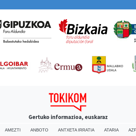
Gertuko informazioa, euskaraz
AMEZTI
ANBOTO
ANTXETA IRRATIA
ATARIA
AZP