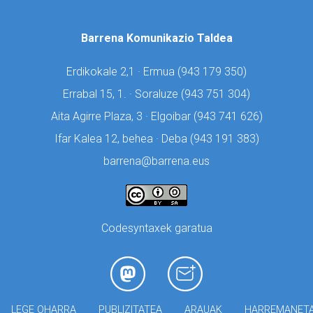
Barrena Komunikazio Taldea
Erdikokale 2,1 · Ermua (
943 179 350)
Errabal 15, 1. · Soraluze (
943 751 304)
Aita Agirre Plaza, 3 · Elgoibar (
943 741 626)
Ifar Kalea 12, behea · Deba (
943 191 383)
barrena@barrena.eus
Codesyntaxek garatua
LEGE OHARRA
PUBLIZITATEA
ARAUAK
HARREMANET