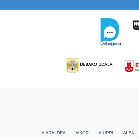
AIARALDEA
AIKOR
AIURRI
ALEA