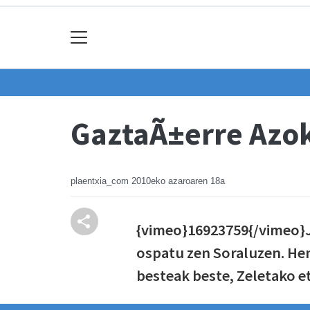
GaztaÃ±erre Azo
plaentxia_com
2010eko azaroaren 18a
{vimeo}16923759{/vimeo}
ospatu zen Soraluzen. H
besteak beste, Zeletako et