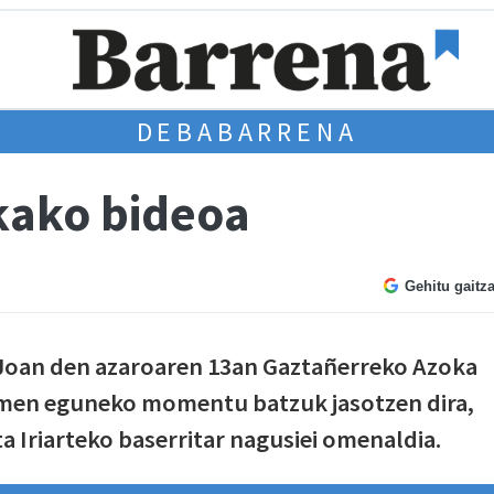
DEBABARRENA
kako bideoa
Gehitu gaitz
Joan den azaroaren 13an Gaztañerreko Azoka
emen eguneko momentu batzuk jasotzen dira,
a Iriarteko baserritar nagusiei omenaldia.