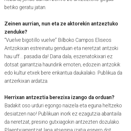
betiko geratu jatan.
Zeinen aurrian, nun eta ze aktorekin antzeztuko
zenduke?
“Vuelve bigotillo vuelve” Bilboko Campos Eliseos
Antzokixan estreinatu genduan eta neretzat antzoki
hau uff… pasadia da! Dana dala, eszenatokixari ez
dotsat garrantzia haundirik emoten, edozein antzokik
edo kultur etxek bere enkantua daukalako. Publikua da
antzerkixan ardatza.
Herrixan antzeztia berezixa izango da orduan?
Badakit oso urduri egongo naizela eta eguna heltzeko
desiatzen nao! Publikuan inork ez ezagutzia abantaila
da neretzat, presino gutxiagokin antzezten dozulako.
Plaentxiarrentzat lana atsegina izatia espero dot.