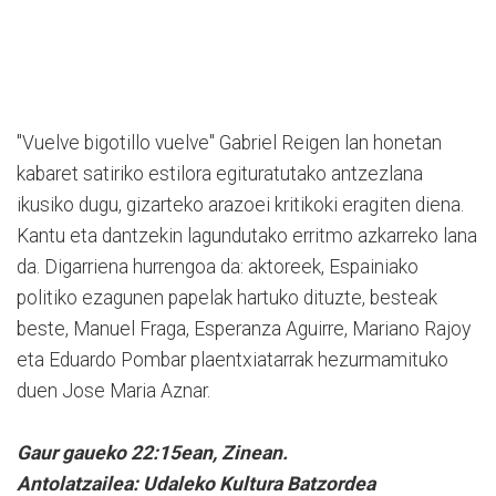
"Vuelve bigotillo vuelve" Gabriel Reigen lan honetan
kabaret satiriko estilora egituratutako antzezlana
ikusiko dugu, gizarteko arazoei kritikoki eragiten diena.
Kantu eta dantzekin lagundutako erritmo azkarreko lana
da. Digarriena hurrengoa da: aktoreek, Espainiako
politiko ezagunen papelak hartuko dituzte, besteak
beste, Manuel Fraga, Esperanza Aguirre, Mariano Rajoy
eta Eduardo Pombar plaentxiatarrak hezurmamituko
duen Jose Maria Aznar.
Gaur gaueko 22:15ean, Zinean.
Antolatzailea: Udaleko Kultura Batzordea