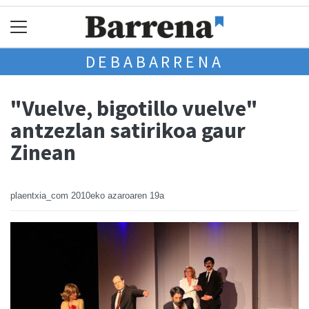
DEBABARRENA
"Vuelve, bigotillo vuelve"
antzezlan satirikoa gaur
Zinean
plaentxia_com
2010eko azaroaren 19a