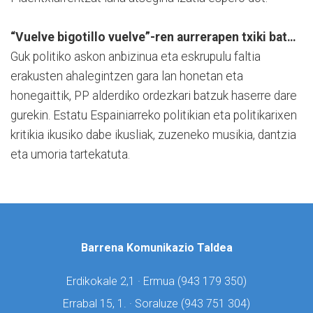
“Vuelve bigotillo vuelve”-ren aurrerapen txiki bat…
Guk politiko askon anbizinua eta eskrupulu faltia
erakusten ahalegintzen gara lan honetan eta
honegaittik, PP alderdiko ordezkari batzuk haserre dare
gurekin. Estatu Espainiarreko politikian eta politikarixen
kritikia ikusiko dabe ikusliak, zuzeneko musikia, dantzia
eta umoria tartekatuta.
Barrena Komunikazio Taldea
Erdikokale 2,1 · Ermua (
943 179 350)
Errabal 15, 1. · Soraluze (
943 751 304)