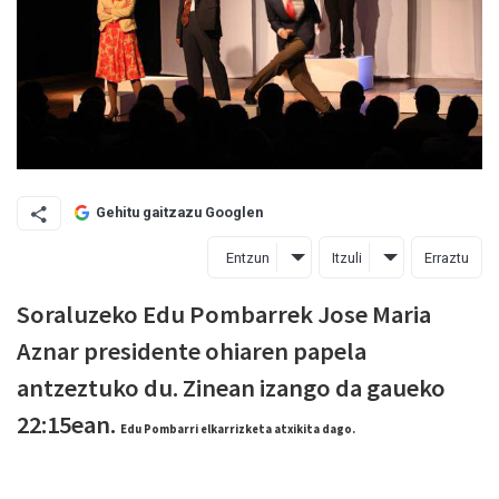
Gehitu gaitzazu Googlen
Entzun
Itzuli
Erraztu
Soraluzeko Edu Pombarrek Jose Maria
Aznar presidente ohiaren papela
antzeztuko du. Zinean izango da gaueko
22:15ean.
Edu Pombarri elkarrizketa atxikita dago.