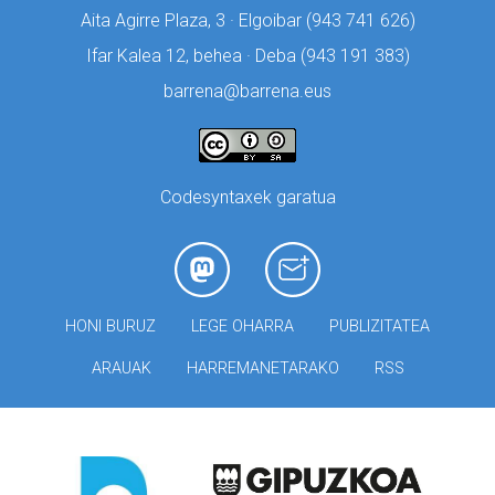
Aita Agirre Plaza, 3 · Elgoibar (
943 741 626)
Ifar Kalea 12, behea · Deba (
943 191 383)
barrena@barrena.eus
Codesyntaxek garatua
HONI BURUZ
LEGE OHARRA
PUBLIZITATEA
ARAUAK
HARREMANETARAKO
RSS