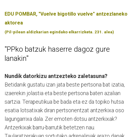
EDU POMBAR, "Vuelve bigotillo vuelve" antzezlaneko
aktorea
(Pil-pilean aldizkarian egindako elkarrizketa. 231. alea)
"PPko batzuk haserre dagoz gure
lanakin"
Nundik datorkizu antzezteko zaletasuna?
Betidanik gustatu izan jata beste pertsona bat izatia,
izaerekin jolastia eta beste pertsona baten azalian
sartzia. Terapeutikua be bada eta ez da topiko hutsa
esatia lotsatixak diran pertsonentzat antzerkixa oso
lagungarrixa dala. Zer emoten dotsu antzerkixak?
Antzerkixak barru-barrutik betetzen nau.
Taularatzerakuan sortutako adrenaliniak arazo danak