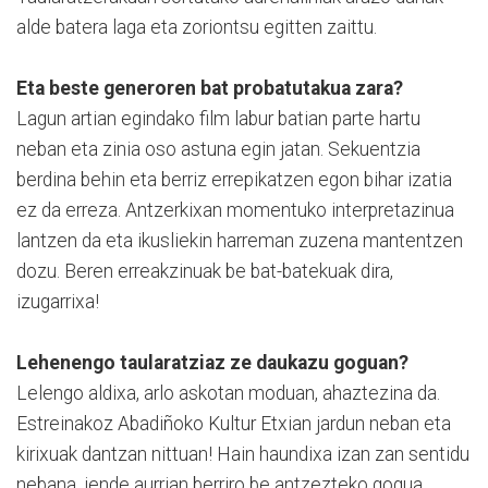
alde batera laga eta zoriontsu egitten zaittu.
Eta beste generoren bat probatutakua zara?
Lagun artian egindako film labur batian parte hartu
neban eta zinia oso astuna egin jatan. Sekuentzia
berdina behin eta berriz errepikatzen egon bihar izatia
ez da erreza. Antzerkixan momentuko interpretazinua
lantzen da eta ikusliekin harreman zuzena mantentzen
dozu. Beren erreakzinuak be bat-batekuak dira,
izugarrixa!
Lehenengo taularatziaz ze daukazu goguan?
Lelengo aldixa, arlo askotan moduan, ahaztezina da.
Estreinakoz Abadiñoko Kultur Etxian jardun neban eta
kirixuak dantzan nittuan! Hain haundixa izan zan sentidu
nebana, jende aurrian berriro be antzezteko gogua