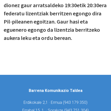
dionez gaur arratsaldeko 19:30etik 20:30era
federatu lizentziak berritzen egongo dira
Pil-pileanen egoitzan. Gaur hasi eta
eguenero egongo da lizentzia berritzeko
aukera leku eta ordu berean.
Barrena Komunikazio Taldea
Erdikokale 2,1 · Ermua (
943 179 350)
Errabal 15, 1. · Soraluze (
943 751 304)