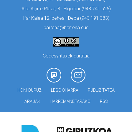
Aita Agirre Plaza, 3 · Elgoibar (
943 741 626)
Ifar Kalea 12, behea · Deba (
943 191 383)
barrena@barrena.eus
Codesyntaxek garatua
HONI BURUZ
LEGE OHARRA
PUBLIZITATEA
ARAUAK
HARREMANETARAKO
RSS