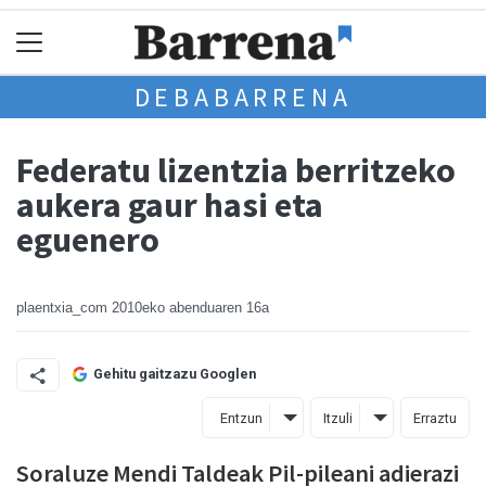
DEBABARRENA
Federatu lizentzia berritzeko
aukera gaur hasi eta
eguenero
plaentxia_com
2010eko abenduaren 16a
Gehitu gaitzazu Googlen
Entzun
Itzuli
Erraztu
Soraluze Mendi Taldeak Pil-pileani adierazi