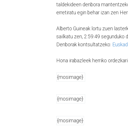
taldekideen denbora mantentzeko. 
erretiratu egin behar izan zen H
Alberto Guineak lortu zuen laster
sailkatu zen, 2:59:49 segunduko
Denborak kontsultatzeko:
Euskadi
Hona irabazleek herriko ordezkarie
{mosimage}
{mosimage}
{mosimage}