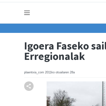
Igoera Faseko sa
Erregionalak
plaentxia_com
2011ko otsailaren 28a