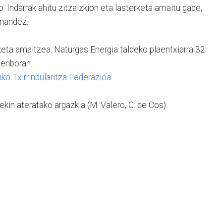
Indarrak ahitu zitzaizkion eta lasterketa amaitu gabe,
ernandez.
keta amaitzea. Naturgas Energia taldeko plaentxiarra 32.
 denboran.
ko Txirrindularitza Federazioa.
kin ateratako argazkia (M. Valero, C. de Cos):