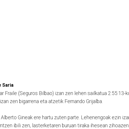
e Saria
ar Fraile (Seguros Bilbao) izan zen lehen sailkatua 2:55:13-k
izan zen bigarrena eta atzetik Fernando Grijalba.
Alberto Gineak ere hartu zuten parte. Lehenengoak ezin iza
ntzen ibili zen, lasterketaren buruan tiraka ihesean zihoazen