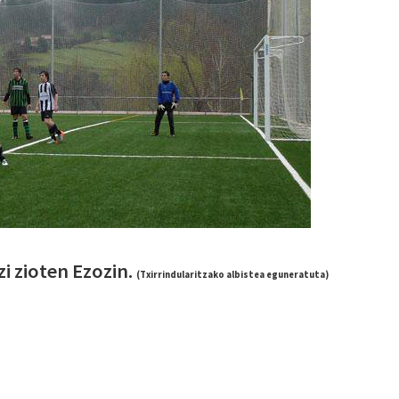
zi zioten Ezozin.
(Txirrindularitzako albistea eguneratuta)