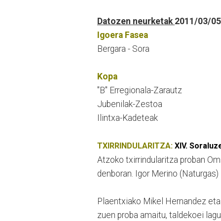
Datozen neurketak
2011/03/05
Igoera Fasea
Bergara - Sora
Kopa
"B" Erregionala-Zarautz
Jubenilak-Zestoa
Ilintxa-Kadeteak
TXIRRINDULARITZA:
XIV. Soraluz
Atzoko txirrindularitza proban Om
denboran. Igor Merino (Naturgas) 
Plaentxiako Mikel Hernandez eta 
zuen proba amaitu, taldekoei lagu