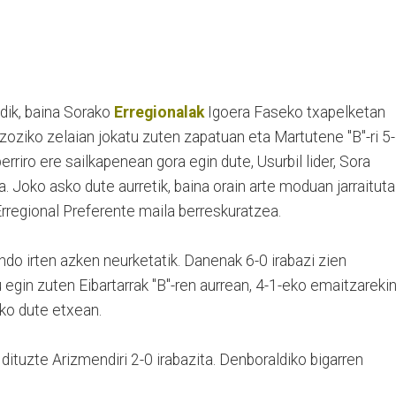
ndik, baina Sorako
Erregionalak
Igoera Faseko txapelketan
Ezoziko zelaian jokatu zuten zapatuan eta Martutene "B"-ri 5
erriro ere sailkapenean gora egin dute, Usurbil lider, Sora
a. Joko asko dute aurretik, baina orain arte moduan jarraituta
Erregional Preferente maila berreskuratzea.
ondo irten azken neurketatik. Danenak 6-0 irabazi zien
 egin zuten Eibartarrak "B"-ren aurrean, 4-1-eko emaitzarekin
ko dute etxean.
u dituzte Arizmendiri 2-0 irabazita. Denboraldiko bigarren