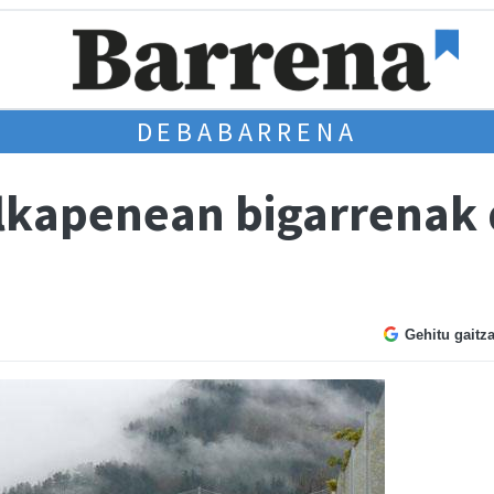
DEBABARRENA
ilkapenean bigarrenak 
Gehitu gaitz