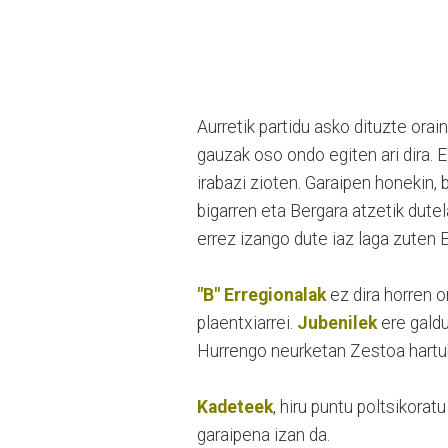
Aurretik partidu asko dituzte orai
gauzak oso ondo egiten ari dira. 
irabazi zioten. Garaipen honekin, b
bigarren eta Bergara atzetik dutel
errez izango dute iaz laga zuten 
"B" Erregionalak
ez dira horren 
plaentxiarrei.
Jubenilek
ere galdu
Hurrengo neurketan Zestoa hartu
Kadeteek
, hiru puntu poltsikorat
garaipena izan da.