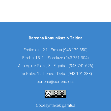
Barrena Komunikazio Taldea
Erdikokale 2,1 · Ermua (
943 179 350)
Errabal 15, 1. · Soraluze (
943 751 304)
Aita Agirre Plaza, 3 · Elgoibar (
943 741 626)
Ifar Kalea 12, behea · Deba (
943 191 383)
barrena@barrena.eus
Codesyntaxek garatua