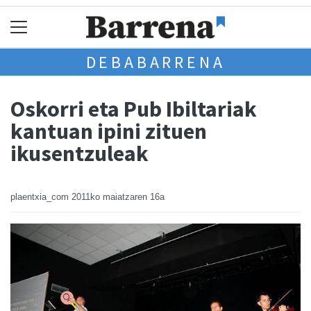
DEBABARRENA
Oskorri eta Pub Ibiltariak
kantuan ipini zituen
ikusentzuleak
plaentxia_com
2011ko maiatzaren 16a