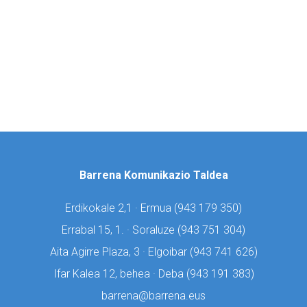
Barrena Komunikazio Taldea
Erdikokale 2,1 · Ermua (
943 179 350)
Errabal 15, 1. · Soraluze (
943 751 304)
Aita Agirre Plaza, 3 · Elgoibar (
943 741 626)
Ifar Kalea 12, behea · Deba (
943 191 383)
barrena@barrena.eus