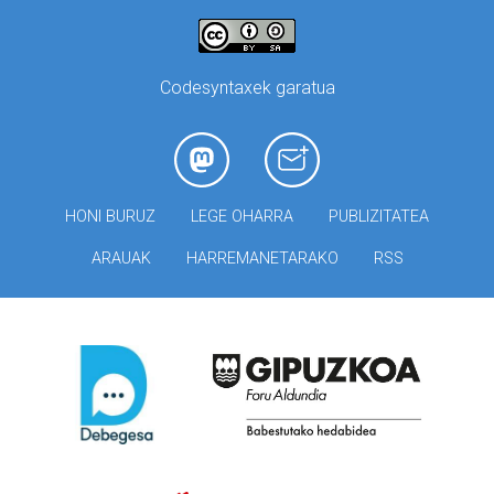
Codesyntaxek garatua
HONI BURUZ
LEGE OHARRA
PUBLIZITATEA
ARAUAK
HARREMANETARAKO
RSS