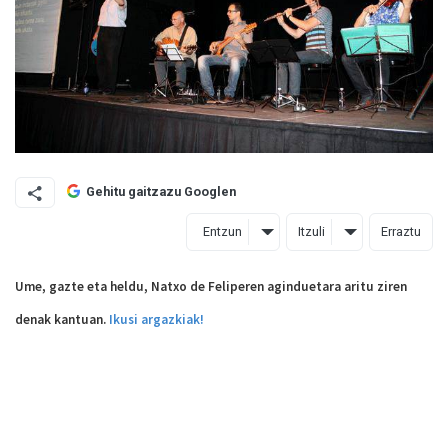
Gehitu gaitzazu Googlen
Entzun
Itzuli
Erraztu
Ume, gazte eta heldu, Natxo de Feliperen aginduetara aritu ziren
denak kantuan.
Ikusi argazkiak!