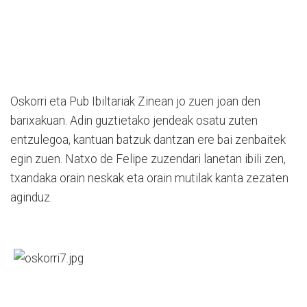
Oskorri eta Pub Ibiltariak Zinean jo zuen joan den
barixakuan. Adin guztietako jendeak osatu zuten
entzulegoa, kantuan batzuk dantzan ere bai zenbaitek
egin zuen. Natxo de Felipe zuzendari lanetan ibili zen,
txandaka orain neskak eta orain mutilak kanta zezaten
aginduz.