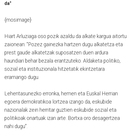
da"
{mosimage}
Hiart Arluziaga oso pozik azaldu da alkate kargua aitortu
zaionean: "Pozez gainezka hartzen dugu alkatetza eta
prest gaude alkatetzak suposatzen duen ardura
haundiari behar bezala erantzuteko. Aldaketa politiko,
sozial eta instituzionala hitzetatik ekintzetara
eramango dugu.
Lehentasunezko erronka, hemen eta Euskal Herrian
egoera demokratikoa lortzea izango da, eskubide
nazionalak zein herritar guztien eskubide sozial eta
politikoak onartuak izan arte. Bortxa oro desagertzea
nahi dugu".