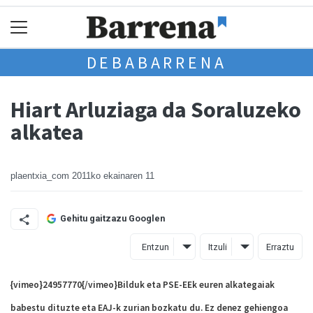
DEBABARRENA
Hiart Arluziaga da Soraluzeko
alkatea
plaentxia_com
2011ko ekainaren 11
Gehitu gaitzazu Googlen
Entzun
Itzuli
Erraztu
{vimeo}24957770{/vimeo}Bilduk eta PSE-EEk euren alkategaiak
babestu dituzte eta EAJ-k zurian bozkatu du. Ez denez gehiengoa