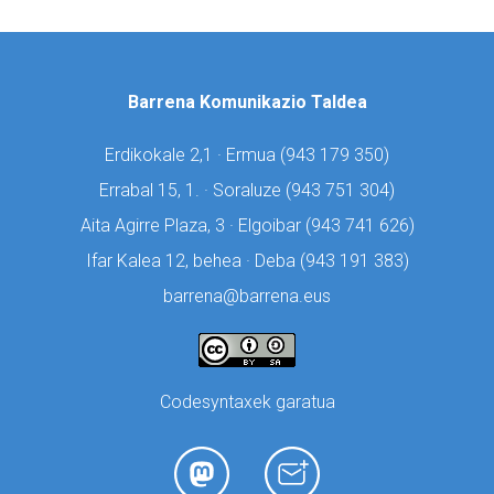
Barrena Komunikazio Taldea
Erdikokale 2,1 · Ermua (
943 179 350)
Errabal 15, 1. · Soraluze (
943 751 304)
Aita Agirre Plaza, 3 · Elgoibar (
943 741 626)
Ifar Kalea 12, behea · Deba (
943 191 383)
barrena@barrena.eus
Codesyntaxek garatua