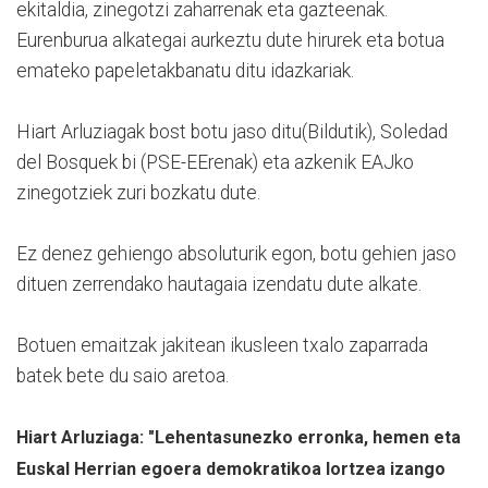
ekitaldia, zinegotzi zaharrenak eta gazteenak.
Eurenburua alkategai aurkeztu dute hirurek eta botua
emateko papeletakbanatu ditu idazkariak.
Hiart Arluziagak bost botu jaso ditu(Bildutik), Soledad
del Bosquek bi (PSE-EErenak) eta azkenik EAJko
zinegotziek zuri bozkatu dute.
Ez denez gehiengo absoluturik egon, botu gehien jaso
dituen zerrendako hautagaia izendatu dute alkate.
Botuen emaitzak jakitean ikusleen txalo zaparrada
batek bete du saio aretoa.
Hiart Arluziaga: "Lehentasunezko erronka, hemen eta
Euskal Herrian egoera demokratikoa lortzea izango