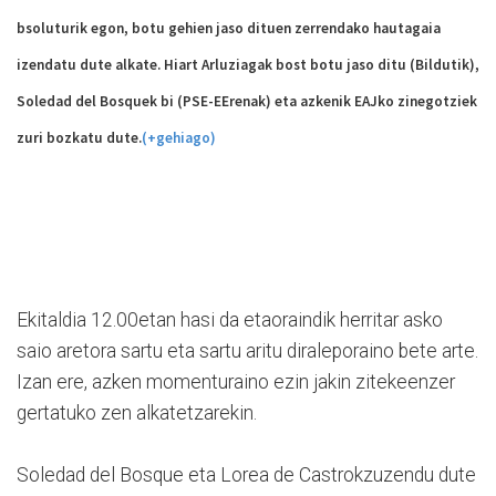
bsoluturik egon, botu gehien jaso dituen zerrendako hautagaia
izendatu dute alkate. Hiart Arluziagak bost botu jaso ditu (Bildutik),
Soledad del Bosquek bi (PSE-EErenak) eta azkenik EAJko zinegotziek
zuri bozkatu dute.
(+gehiago)
Ekitaldia 12.00etan hasi da etaoraindik herritar asko
saio aretora sartu eta sartu aritu diraleporaino bete arte.
Izan ere, azken momenturaino ezin jakin zitekeenzer
gertatuko zen alkatetzarekin.
Soledad del Bosque eta Lorea de Castrokzuzendu dute