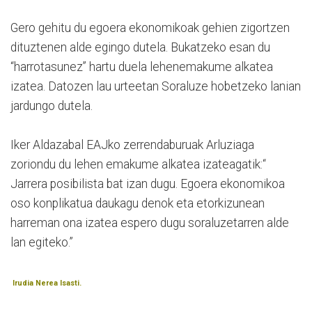
Gero gehitu du egoera ekonomikoak gehien zigortzen
dituztenen alde egingo dutela. Bukatzeko esan du
“harrotasunez” hartu duela lehenemakume alkatea
izatea. Datozen lau urteetan Soraluze hobetzeko lanian
jardungo dutela.
Iker Aldazabal EAJko zerrendaburuak Arluziaga
zoriondu du lehen emakume alkatea izateagatik:“
Jarrera posibilista bat izan dugu. Egoera ekonomikoa
oso konplikatua daukagu denok eta etorkizunean
harreman ona izatea espero dugu soraluzetarren alde
lan egiteko.”
Irudia Nerea Isasti.