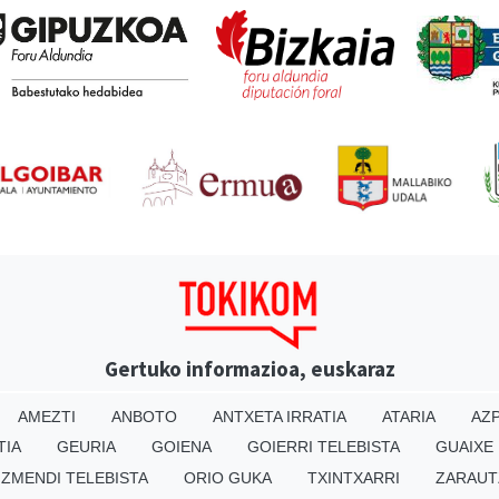
Gertuko informazioa, euskaraz
AMEZTI
ANBOTO
ANTXETA IRRATIA
ATARIA
AZP
TIA
GEURIA
GOIENA
GOIERRI TELEBISTA
GUAIXE
IZMENDI TELEBISTA
ORIO GUKA
TXINTXARRI
ZARAUT