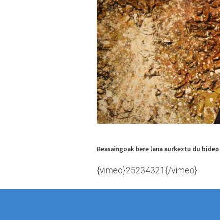
Beasaingoak bere lana aurkeztu du bideo e
{vimeo}25234321{/vimeo}