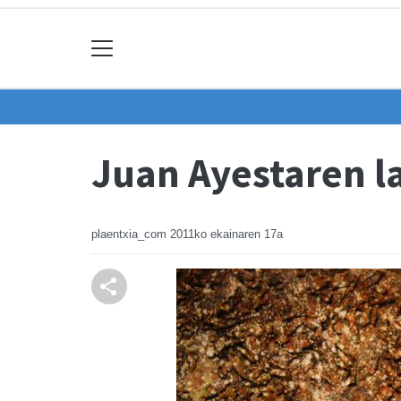
Juan Ayestaren l
plaentxia_com
2011ko ekainaren 17a