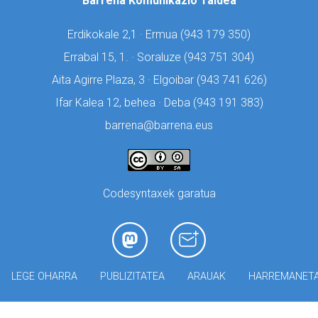
Barrena Komunikazio Taldea
Erdikokale 2,1 · Ermua (
943 179 350)
Errabal 15, 1. · Soraluze (
943 751 304)
Aita Agirre Plaza, 3 · Elgoibar (
943 741 626)
Ifar Kalea 12, behea · Deba (
943 191 383)
barrena@barrena.eus
Codesyntaxek garatua
LEGE OHARRA
PUBLIZITATEA
ARAUAK
HARREMANET