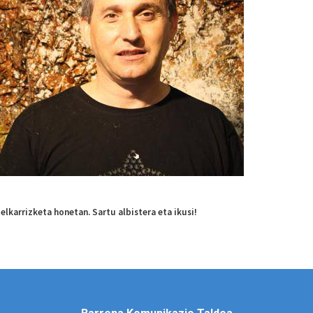
lkarrizketa honetan. Sartu albistera eta ikusi!