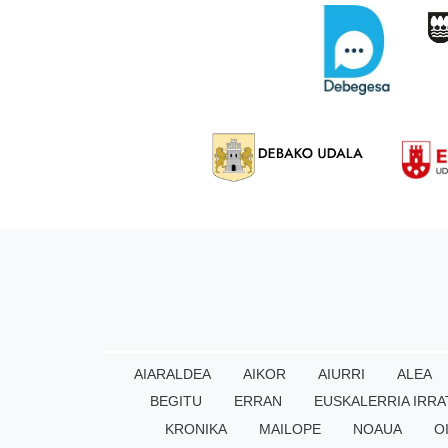
AIARALDEA
AIKOR
AIURRI
ALEA
BEGITU
ERRAN
EUSKALERRIA IRRA
KRONIKA
MAILOPE
NOAUA
O