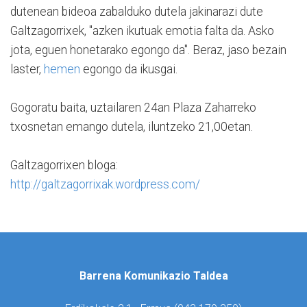
dutenean bideoa zabalduko dutela jakinarazi dute
Galtzagorrixek, "azken ikutuak emotia falta da. Asko
jota, eguen honetarako egongo da". Beraz, jaso bezain
laster,
hemen
egongo da ikusgai.
Gogoratu baita, uztailaren 24an Plaza Zaharreko
txosnetan emango dutela, iluntzeko 21,00etan.
Galtzagorrixen bloga:
http://galtzagorrixak.wordpress.com/
Barrena Komunikazio Taldea