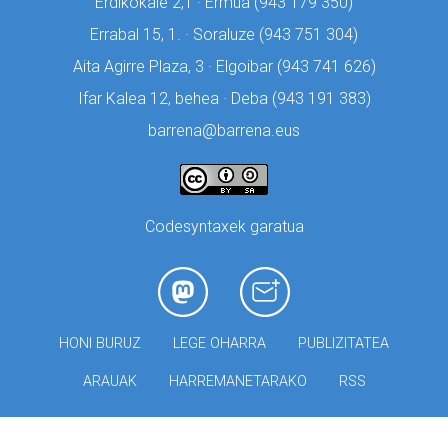
Erdikokale 2,1 · Ermua (
943 179 350)
Errabal 15, 1. · Soraluze (
943 751 304)
Aita Agirre Plaza, 3 · Elgoibar (
943 741 626)
Ifar Kalea 12, behea · Deba (
943 191 383)
barrena@barrena.eus
Codesyntaxek garatua
HONI BURUZ
LEGE OHARRA
PUBLIZITATEA
ARAUAK
HARREMANETARAKO
RSS