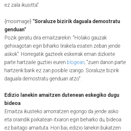
ez zala ikusitta".
{mosimage}
"Soraluze bizirik daguala demostratu
genduan"
Pozik geratu dira emaitzarekin: "Holako gauzak
gehixagotan egin biharko lirakela esaten zeban jende
askok". Horregatik gazteek eskerrak eman dizkiete
parte hartzaile guztiei euren
blogean
, "zuen danon parte
hartzerik barik ez zan posible izango. Soraluze bizirik
daguala demostratu genduan atzo".
Edizio lanekin amaitzen dutenean eskegiko dugu
bideoa
Emaitza ikusteko amorratzen egongo da jende asko
eta oraindik pixkatean itxaron egin beharko du, bideoa
ez baitago amaituta. Hori bai, edizio lanekin bukatzen