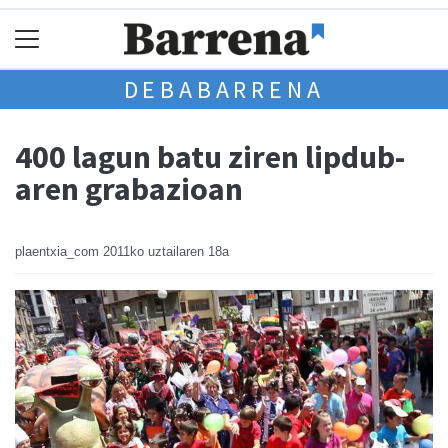
DEBABARRENA
400 lagun batu ziren lipdub-
aren grabazioan
plaentxia_com
2011ko uztailaren 18a