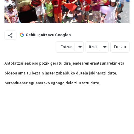
Gehitu gaitzazu Googlen
Entzun
Itzuli
Erraztu
Antolatzaileak oso pozik geratu dira jendearen erantzunarekin eta
bideoa amaitu bezain laster zabalduko dutela jakinarazi dute,
beranduenez eguenerako egongo dela ziurtatu dute.