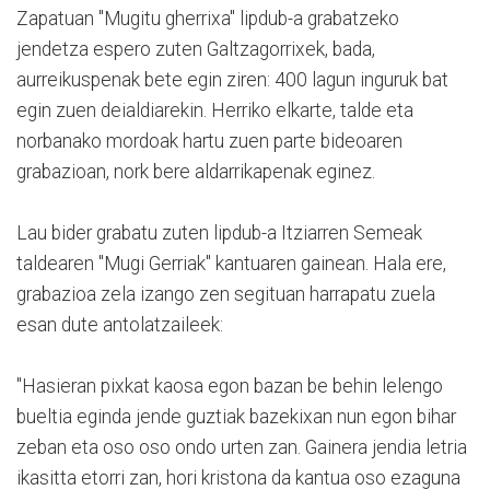
Zapatuan "Mugitu gherrixa" lipdub-a grabatzeko
jendetza espero zuten Galtzagorrixek, bada,
aurreikuspenak bete egin ziren: 400 lagun inguruk bat
egin zuen deialdiarekin. Herriko elkarte, talde eta
norbanako mordoak hartu zuen parte bideoaren
grabazioan, nork bere aldarrikapenak eginez.
Lau bider grabatu zuten lipdub-a Itziarren Semeak
taldearen "Mugi Gerriak" kantuaren gainean. Hala ere,
grabazioa zela izango zen segituan harrapatu zuela
esan dute antolatzaileek:
"Hasieran pixkat kaosa egon bazan be behin lelengo
bueltia eginda jende guztiak bazekixan nun egon bihar
zeban eta oso oso ondo urten zan. Gainera jendia letria
ikasitta etorri zan, hori kristona da kantua oso ezaguna