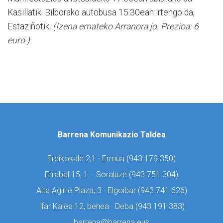
Kasillatik. Bilborako autobusa 15.30ean irtengo da,
Estaziñotik.
(Izena emateko Arranora jo. Prezioa: 6
euro.)
Barrena Komunikazio Taldea
Erdikokale 2,1 · Ermua (
943 179 350)
Errabal 15, 1. · Soraluze (
943 751 304)
Aita Agirre Plaza, 3 · Elgoibar (
943 741 626)
Ifar Kalea 12, behea · Deba (
943 191 383)
barrena@barrena.eus