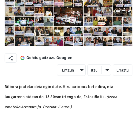
Gehitu gaitzazu Googlen
Entzun
Itzuli
Erraztu
Bilbora joateko deia egin dute. Hiru autobus bete dira, eta
laugarrena bidean da. 15.30ean irtengo da, Estaziñotik.
(Izena
emateko Arranora jo. Prezioa: 6 euro.)