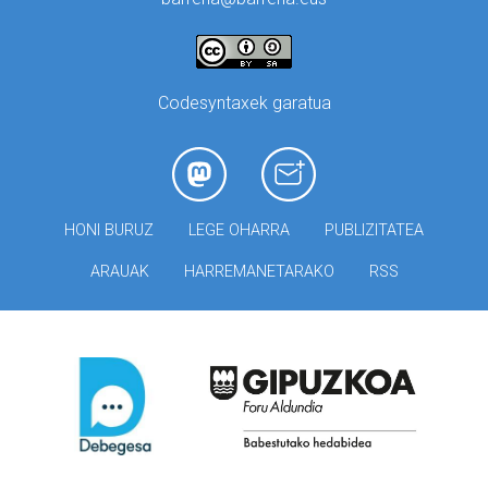
Codesyntaxek garatua
HONI BURUZ
LEGE OHARRA
PUBLIZITATEA
ARAUAK
HARREMANETARAKO
RSS