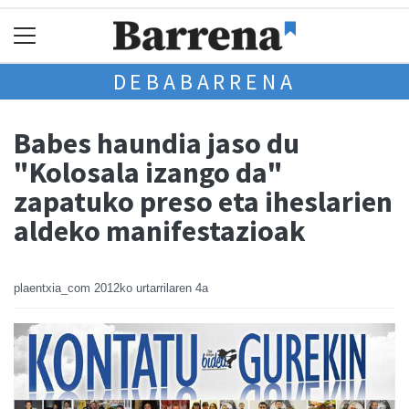
DEBABARRENA
Babes haundia jaso du
"Kolosala izango da"
zapatuko preso eta iheslarien
aldeko manifestazioak
plaentxia_com
2012ko urtarrilaren 4a