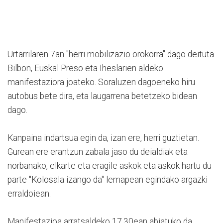
Urtarrilaren 7an "herri mobilizazio orokorra" dago deituta
Bilbon, Euskal Preso eta Iheslarien aldeko
manifestaziora joateko. Soraluzen dagoeneko hiru
autobus bete dira, eta laugarrena betetzeko bidean
dago.
Kanpaina indartsua egin da, izan ere, herri guztietan.
Gurean ere erantzun zabala jaso du deialdiak eta
norbanako, elkarte eta eragile askok eta askok hartu du
parte "Kolosala izango da" lemapean egindako argazki
erraldoiean.
Manifestazioa arratsaldeko 17.30ean abiatuko da