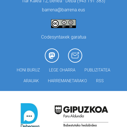
Ifar Kalea 12, behea · Deba (
943 191 383)
barrena@barrena.eus
Codesyntaxek garatua
HONI BURUZ
LEGE OHARRA
PUBLIZITATEA
ARAUAK
HARREMANETARAKO
RSS