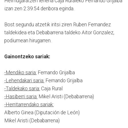
Helmugaratzen lehena Caja Ruraleko Fernando Grijalba
izan zen 2:39:54 denbora eginda.
Bost segundu atzetik iritsi ziren Ruben Fernandez
taldekidea eta Debabarrena taldeko Aitor Gonzalez,
podiumean hirugarren.
Gainontzeko sariak:
-Mendiko saria:
Fernando Grijalba
-Lehendakari saria:
Fernando Grijalba
-Taldekako saria:
Caja Rural
-Hasiberri saria:
Mikel Aristi (Debabarrena)
-Herritarrendako sariak:
Alberto Ginea (Diputación de León)
Mikel Aristi (Debabarrena)