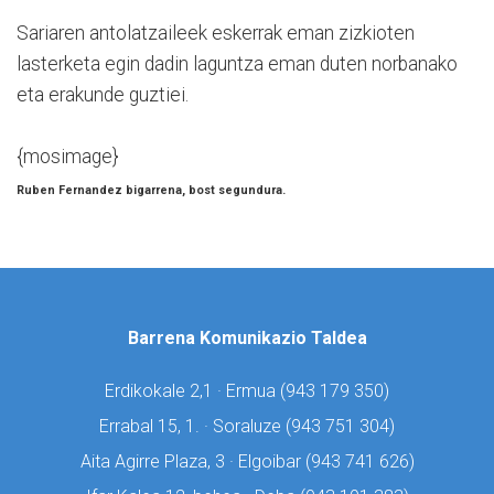
Sariaren antolatzaileek eskerrak eman zizkioten
lasterketa egin dadin laguntza eman duten norbanako
eta erakunde guztiei.
{mosimage}
Ruben Fernandez bigarrena, bost segundura.
Barrena Komunikazio Taldea
Erdikokale 2,1 · Ermua (
943 179 350)
Errabal 15, 1. · Soraluze (
943 751 304)
Aita Agirre Plaza, 3 · Elgoibar (
943 741 626)