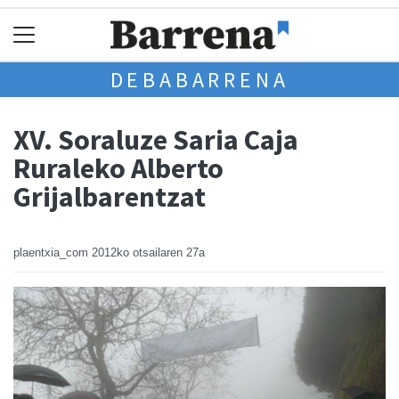
DEBABARRENA
XV. Soraluze Saria Caja
Ruraleko Alberto
Grijalbarentzat
plaentxia_com
2012ko otsailaren 27a