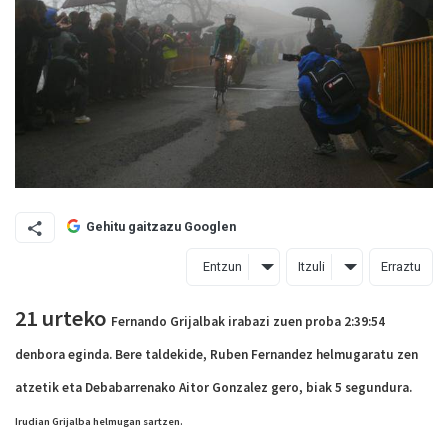
Gehitu gaitzazu Googlen
Entzun
Itzuli
Erraztu
21 urteko
Fernando Grijalbak irabazi zuen proba 2:39:54
denbora eginda. Bere taldekide, Ruben Fernandez helmugaratu zen
atzetik eta Debabarrenako Aitor Gonzalez gero, biak 5 segundura.
Irudian Grijalba helmugan sartzen.