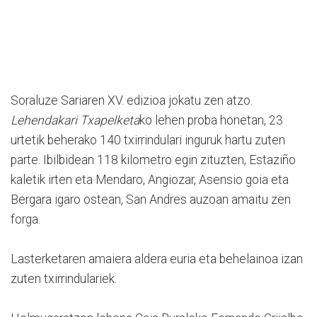
Soraluze Sariaren XV. edizioa jokatu zen atzo.
Lehendakari Txapelketa
ko lehen proba honetan, 23
urtetik beherako 140 txirrindulari inguruk hartu zuten
parte. Ibilbidean 118 kilometro egin zituzten, Estaziño
kaletik irten eta Mendaro, Angiozar, Asensio goia eta
Bergara igaro ostean, San Andres auzoan amaitu zen
forga.
Lasterketaren amaiera aldera euria eta behelainoa izan
zuten txirrindulariek.