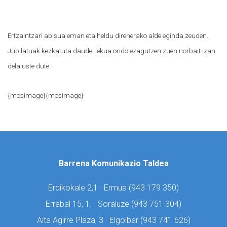
Ertzaintzari abisua eman eta heldu direnerako alde eginda zeuden.
Jubilatuak kezkatuta daude, lekua ondo ezagutzen zuen norbait izan
dela uste dute.
{mosimage}{mosimage}
Barrena Komunikazio Taldea
Erdikokale 2,1 · Ermua (
943 179 350)
Errabal 15, 1. · Soraluze (
943 751 304)
Aita Agirre Plaza, 3 · Elgoibar (
943 741 626)