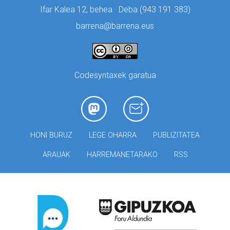
Ifar Kalea 12, behea · Deba (
943 191 383)
barrena@barrena.eus
Codesyntaxek garatua
HONI BURUZ
LEGE OHARRA
PUBLIZITATEA
ARAUAK
HARREMANETARAKO
RSS