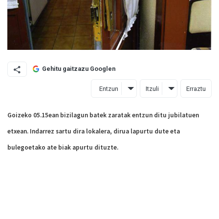
Gehitu gaitzazu Googlen
Entzun
Itzuli
Erraztu
Goizeko 05.15ean bizilagun batek zaratak entzun ditu jubilatuen
etxean. Indarrez sartu dira lokalera, dirua lapurtu dute eta
bulegoetako ate biak apurtu dituzte.