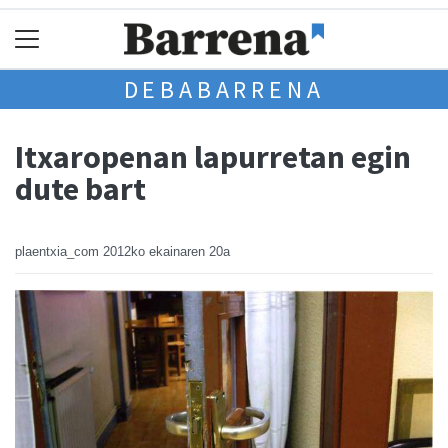
DEBABARRENA
Itxaropenan lapurretan egin
dute bart
plaentxia_com
2012ko ekainaren 20a