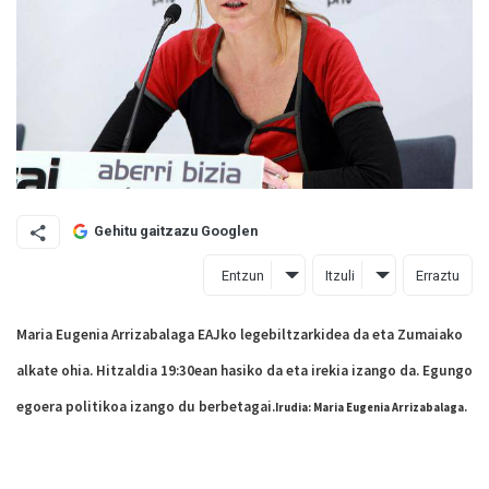
Gehitu gaitzazu Googlen
Entzun
Itzuli
Erraztu
Maria Eugenia Arrizabalaga EAJko legebiltzarkidea da eta Zumaiako
alkate ohia. Hitzaldia 19:30ean hasiko da eta irekia izango da. Egungo
egoera politikoa izango du berbetagai.
Irudia: Maria Eugenia Arrizabalaga.