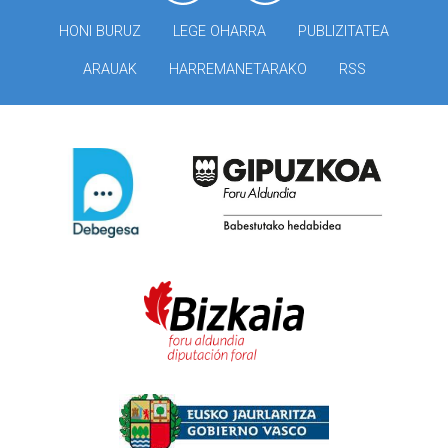
HONI BURUZ
LEGE OHARRA
PUBLIZITATEA
ARAUAK
HARREMANETARAKO
RSS