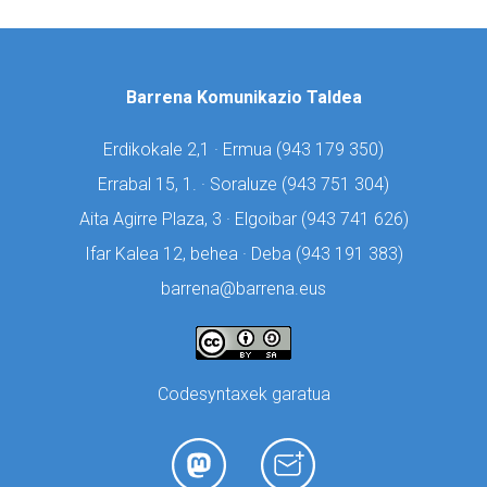
Barrena Komunikazio Taldea
Erdikokale 2,1 · Ermua (
943 179 350)
Errabal 15, 1. · Soraluze (
943 751 304)
Aita Agirre Plaza, 3 · Elgoibar (
943 741 626)
Ifar Kalea 12, behea · Deba (
943 191 383)
barrena@barrena.eus
Codesyntaxek garatua