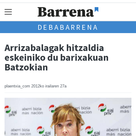
DEBABARRENA
Arrizabalagak hitzaldia
eskeiniko du barixakuan
Batzokian
plaentxia_com
2012ko irailaren 27a