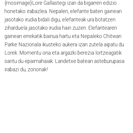
{mosimage}Lore Gallastegi izan da bigarren edizio
honetako irabazlea. Nepalen, elefante baten gainean
jasotako irudia bidali digu, elefanteak ura botatzen
ziharduela jasotako irudia hain zuzen. Elefantearen
gainean errekatik bainua hartu eta Nepaleko Chitwan
Parke Nazionala ikusteko aukera izan zutela aipatu du
Lorek. Momentu ona eta argazki berezia lortzeagatik
saritu du epaimahaiak. Landetxe batean asteburupasa
irabazi du, zorionak!