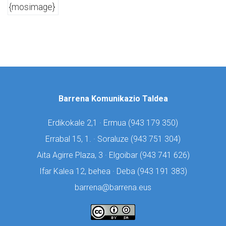
{mosimage}
Barrena Komunikazio Taldea
Erdikokale 2,1 · Ermua (
943 179 350)
Errabal 15, 1. · Soraluze (
943 751 304)
Aita Agirre Plaza, 3 · Elgoibar (
943 741 626)
Ifar Kalea 12, behea · Deba (
943 191 383)
barrena@barrena.eus