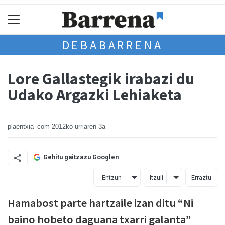
DEBABARRENA
Lore Gallastegik irabazi du
Udako Argazki Lehiaketa
plaentxia_com
2012ko urriaren 3a
Gehitu gaitzazu Googlen
Entzun
Itzuli
Erraztu
Hamabost parte hartzaile izan ditu “Ni
baino hobeto daguana txarri galanta”