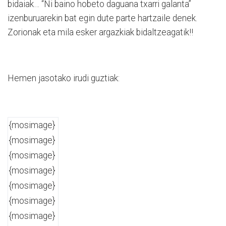
bidaiak… “Ni baino hobeto daguana txarri galanta”
izenburuarekin bat egin dute parte hartzaile denek.
Zorionak eta mila esker argazkiak bidaltzeagatik!!
Hemen jasotako irudi guztiak:
{mosimage}
{mosimage}
{mosimage}
{mosimage}
{mosimage}
{mosimage}
{mosimage}