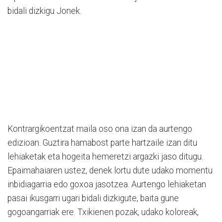
bidali dizkigu Jonek.
Kontrargikoentzat maila oso ona izan da aurtengo
edizioan. Guztira hamabost parte hartzaile izan ditu
lehiaketak eta hogeita hemeretzi argazki jaso ditugu.
Epaimahaiaren ustez, denek lortu dute udako momentu
inbidiagarria edo goxoa jasotzea. Aurtengo lehiaketan
pasai ikusgarri ugari bidali dizkigute, baita gune
gogoangarriak ere. Txikienen pozak, udako koloreak,