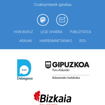
Codesyntaxek garatua
HONI BURUZ
LEGE OHARRA
PUBLIZITATEA
ARAUAK
HARREMANETARAKO
RSS