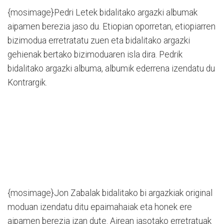
{mosimage}Pedri Letek bidalitako argazki albumak
aipamen berezia jaso du. Etiopian oporretan, etiopiarren
bizimodua erretratatu zuen eta bidalitako argazki
gehienak bertako bizimoduaren isla dira. Pedrik
bidalitako argazki albuma, albumik ederrena izendatu du
Kontrargik.
{mosimage}Jon Zabalak bidalitako bi argazkiak original
moduan izendatu ditu epaimahaiak eta honek ere
aipamen berezia izan dute. Airean jasotako erretratuak