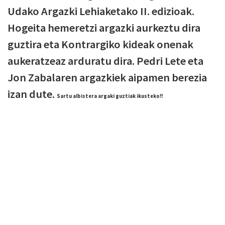
Udako Argazki Lehiaketako II. edizioak.
Hogeita hemeretzi argazki aurkeztu dira
guztira eta Kontrargiko kideak onenak
aukeratzeaz arduratu dira. Pedri Lete eta
Jon Zabalaren argazkiek aipamen berezia
izan dute.
Sartu albistera argaki guztiak ikusteko!!