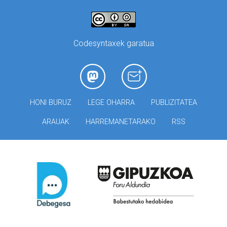
Codesyntaxek garatua
HONI BURUZ
LEGE OHARRA
PUBLIZITATEA
ARAUAK
HARREMANETARAKO
RSS