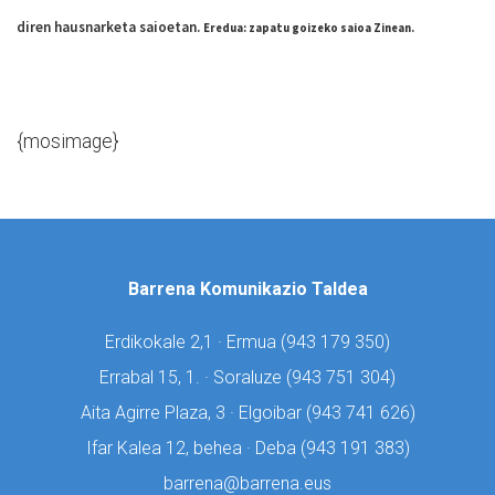
diren
hausnarketa saioetan.
Eredua: zapatu
goizeko saioa Zinean
.
{mosimage}
Barrena Komunikazio Taldea
Erdikokale 2,1 · Ermua (
943 179 350)
Errabal 15, 1. · Soraluze (
943 751 304)
Aita Agirre Plaza, 3 · Elgoibar (
943 741 626)
Ifar Kalea 12, behea · Deba (
943 191 383)
barrena@barrena.eus