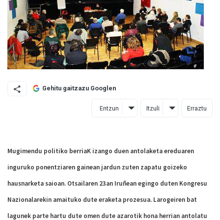
Gehitu gaitzazu Googlen
Entzun
Itzuli
Erraztu
Mugimendu politiko berria
K
izango duen
antolaketa ereduaren
inguruko ponentziaren gainean jardun zuten zapatu goizeko
hausnarketa saioan. Otsailaren 23an Iruñean egingo duten Kongresu
Nazionalarekin amaituko dute eraketa prozesua.
Larogei
ren bat
lagunek parte hartu dute
omen dute azarotik hona he
rrian antolatu