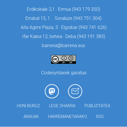
Erdikokale 2,1 · Ermua (
943 179 350)
Errabal 15, 1. · Soraluze (
943 751 304)
Aita Agirre Plaza, 3 · Elgoibar (
943 741 626)
Ifar Kalea 12, behea · Deba (
943 191 383)
barrena@barrena.eus
Codesyntaxek garatua
HONI BURUZ
LEGE OHARRA
PUBLIZITATEA
ARAUAK
HARREMANETARAKO
RSS