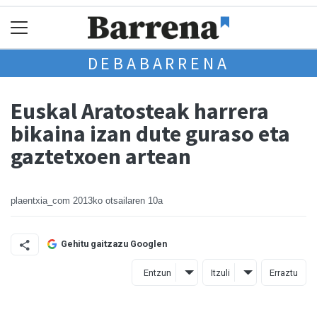
DEBABARRENA
Euskal Aratosteak harrera
bikaina izan dute guraso eta
gaztetxoen artean
plaentxia_com
2013ko otsailaren 10a
Gehitu gaitzazu Googlen
Entzun
Itzuli
Erraztu