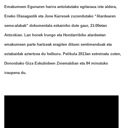
Emakumeen Egunaren harira antolatutako egitaraua ixte aldera,
Eneko Olasagastik eta Jone Karresek zuzendutako “Alardearen
seme-alabak” dokumentala eskainiko dute gaur, 21:00etan
Antzokian. Lan honek Irungo eta Hondarribiko alardeetan
emakumeen parte hartzeak eragiten dituen sentimenduak eta
eztabaidak aztertzea du helburu. Pelikula 2013an estreinatu zuten,
Donostiako Giza Eskubideen Zinemaldian eta 84 minutuko
iraupena du.