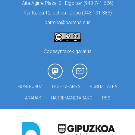
Aita Agirre Plaza, 3 · Elgoibar (
943 741 626)
Ifar Kalea 12, behea · Deba (
943 191 383)
barrena@barrena.eus
Codesyntaxek garatua
HONI BURUZ
LEGE OHARRA
PUBLIZITATEA
ARAUAK
HARREMANETARAKO
RSS