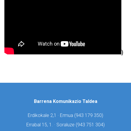
)
Barrena Komunikazio Taldea
Erdikokale 2,1 · Ermua (
943 179 350)
Errabal 15, 1. · Soraluze (
943 751 304)