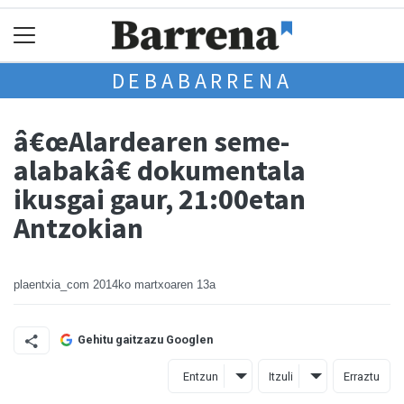
DEBABARRENA
â€œAlardearen seme-
alabakâ€ dokumentala
ikusgai gaur, 21:00etan
Antzokian
plaentxia_com
2014ko martxoaren 13a
Gehitu gaitzazu Googlen
Entzun
Itzuli
Erraztu