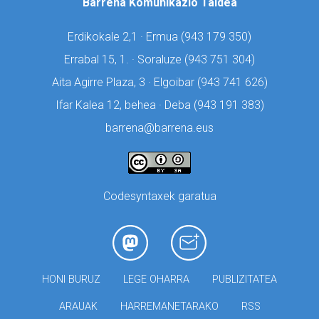
Barrena Komunikazio Taldea
Erdikokale 2,1 · Ermua (
943 179 350)
Errabal 15, 1. · Soraluze (
943 751 304)
Aita Agirre Plaza, 3 · Elgoibar (
943 741 626)
Ifar Kalea 12, behea · Deba (
943 191 383)
barrena@barrena.eus
Codesyntaxek garatua
HONI BURUZ
LEGE OHARRA
PUBLIZITATEA
ARAUAK
HARREMANETARAKO
RSS