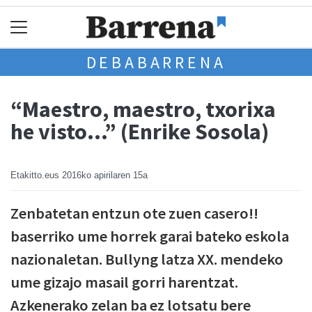
DEBABARRENA
“Maestro, maestro, txorixa
he visto…” (Enrike Sosola)
Etakitto.eus
2016ko apirilaren 15a
Zenbatetan entzun ote zuen casero!!
baserriko ume horrek garai bateko eskola
nazionaletan. Bullyng latza XX. mendeko
ume gizajo masail gorri harentzat.
Azkenerako zelan ba ez lotsatu bere