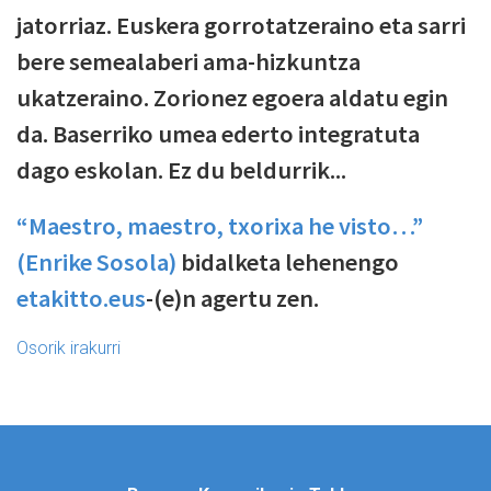
jatorriaz. Euskera gorrotatzeraino eta sarri
bere semealaberi ama-hizkuntza
ukatzeraino. Zorionez egoera aldatu egin
da. Baserriko umea ederto integratuta
dago eskolan. Ez du beldurrik...
“Maestro, maestro, txorixa he visto…”
(Enrike Sosola)
bidalketa lehenengo
etakitto.eus
-(e)n agertu zen.
Osorik irakurri