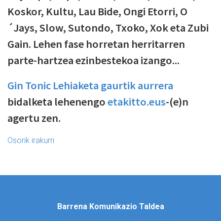
Koskor, Kultu, Lau Bide, Ongi Etorri, O
´Jays, Slow, Sutondo, Txoko, Xok eta Zubi
Gain. Lehen fase horretan herritarren
parte-hartzea ezinbestekoa izango...
Gin Tonic Lehiaketa gaurtik aurrera
bidalketa lehenengo
etakitto.eus
-(e)n
agertu zen.
Osorik irakurri
Barrena Komunikazio Taldea