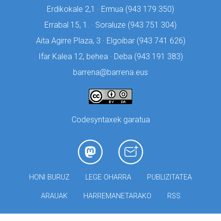
Erdikokale 2,1 · Ermua (
943 179 350)
Errabal 15, 1. · Soraluze (
943 751 304)
Aita Agirre Plaza, 3 · Elgoibar (
943 741 626)
Ifar Kalea 12, behea · Deba (
943 191 383)
barrena@barrena.eus
Codesyntaxek garatua
HONI BURUZ
LEGE OHARRA
PUBLIZITATEA
ARAUAK
HARREMANETARAKO
RSS