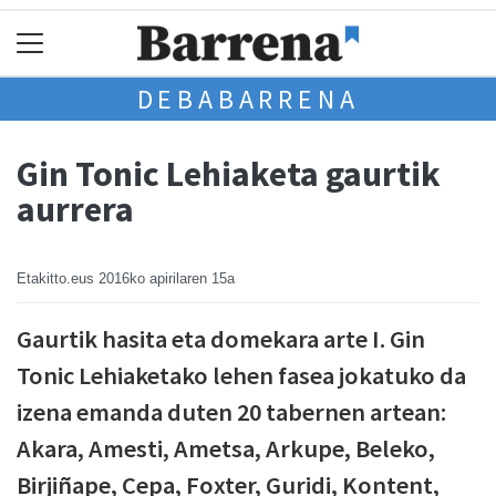
DEBABARRENA
Gin Tonic Lehiaketa gaurtik
aurrera
Etakitto.eus
2016ko apirilaren 15a
Gaurtik hasita eta domekara arte I. Gin
Tonic Lehiaketako lehen fasea jokatuko da
izena emanda duten 20 tabernen artean:
Akara, Amesti, Ametsa, Arkupe, Beleko,
Birjiñape, Cepa, Foxter, Guridi, Kontent,