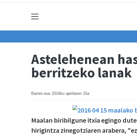
Astelehenean has
berritzeko lanak
Barren.eus
2016ko apirilaren 15a
Maalan biribilgune itxia egingo dute
hirigintza zinegotziaren arabera, "ez