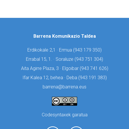
Barrena Komunikazio Taldea
Erdikokale 2,1 · Ermua (
943 179 350)
Errabal 15, 1. · Soraluze (
943 751 304)
Aita Agirre Plaza, 3 · Elgoibar (
943 741 626)
Ifar Kalea 12, behea · Deba (
943 191 383)
barrena@barrena.eus
Codesyntaxek garatua