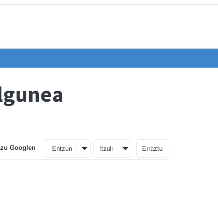
ilgunea
azu Googlen
Entzun
Itzuli
Erraztu