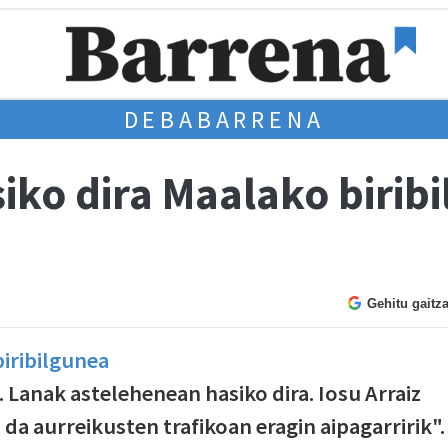
DEBABARRENA
iko dira Maalako birib
Gehitu gaitz
. Lanak astelehenean hasiko dira. Iosu Arraiz
 da aurreikusten trafikoan eragin aipagarririk".