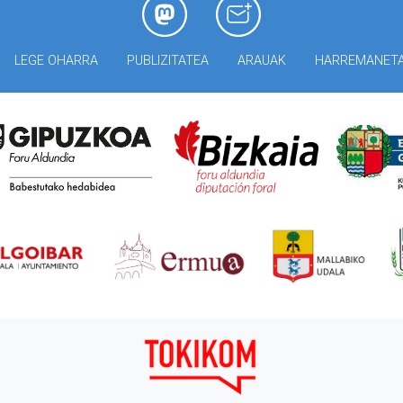
LEGE OHARRA
PUBLIZITATEA
ARAUAK
HARREMANET