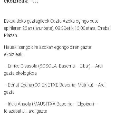
ekoizleak: –…
Eskualdeko gaztagileek Gazta Azoka egingo dute
apirilaren 23an (larunbata), 08:30etik 13:00etara, Errebal
Plazan.
Hauek izango dira azokan egongo diren gazta
ekoizleak:
– Enrike Gisasola (SOSOLA Baserria – Eibar) – Ardi
gazta ekologikoa
– Beñat Egaña (GOIENETXE Baserria -Mutriku) – Ardi
gazta
– Iñaki Ansola (MAUSITXA Baserria – Elgoibar) –
Idiazabal J.I. ardi gazta