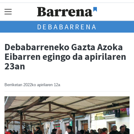
DEBABARRENA
Debabarreneko Gazta Azoka
Eibarren egingo da apirilaren
23an
Berriketan
2022ko apirilaren 12a