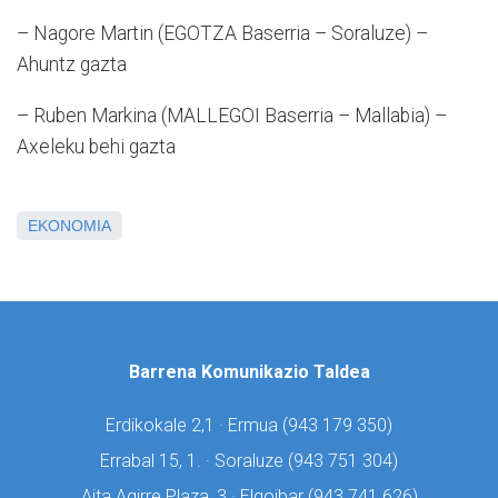
– Nagore Martin (EGOTZA Baserria – Soraluze) –
Ahuntz gazta
– Ruben Markina (MALLEGOI Baserria – Mallabia) –
Axeleku behi gazta
EKONOMIA
Barrena Komunikazio Taldea
Erdikokale 2,1 · Ermua (
943 179 350)
Errabal 15, 1. · Soraluze (
943 751 304)
Aita Agirre Plaza, 3 · Elgoibar (
943 741 626)