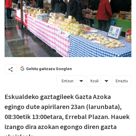
Gehitu gaitzazu Googlen
Entzun
Itzuli
Erraztu
Eskualdeko gaztagileek Gazta Azoka
egingo dute apirilaren 23an (larunbata),
08:30etik 13:00etara, Errebal Plazan. Hauek
izango dira azokan egongo diren gazta