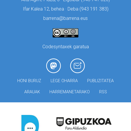
Ifar Kalea 12, behea · Deba (
943 191 383)
barrena@barrena.eus
Codesyntaxek garatua
HONI BURUZ
LEGE OHARRA
PUBLIZITATEA
ARAUAK
HARREMANETARAKO
RSS