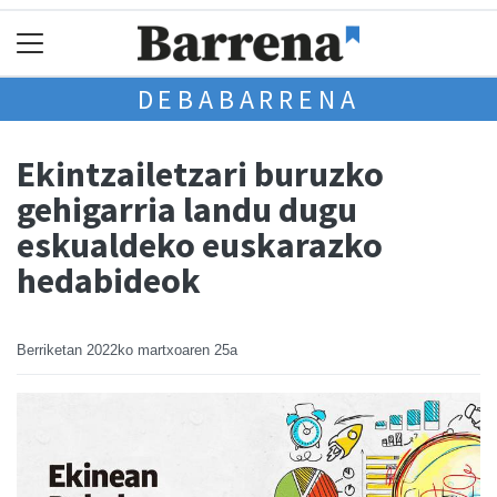
DEBABARRENA
Ekintzailetzari buruzko
gehigarria landu dugu
eskualdeko euskarazko
hedabideok
Berriketan
2022ko martxoaren 25a