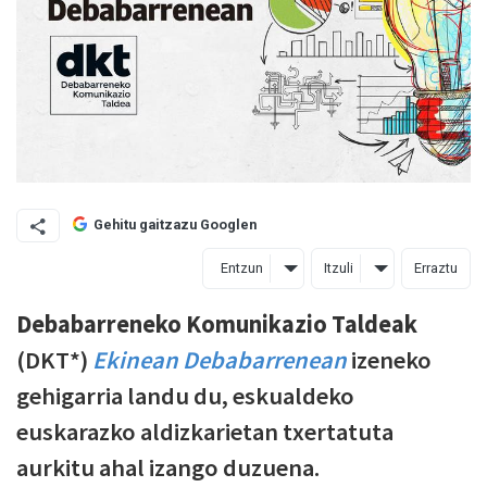
Gehitu gaitzazu Googlen
Entzun
Itzuli
Erraztu
Debabarreneko Komunikazio Taldeak
(DKT*)
Ekinean Debabarrenean
izeneko
gehigarria landu du, eskualdeko
euskarazko aldizkarietan txertatuta
aurkitu ahal izango duzuena.