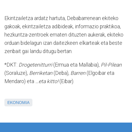
Ekintzailetza ardatz hartuta, Debabarrenean ekiteko
gakoak, ekintzailetza adibideak, informazio praktikoa,
hezkuntza-zentroek ematen dituzten aukerak, ekiteko
orduan bidelagun izan daitezkeen elkarteak eta beste
zenbait gai landu ditugu bertan.
*DKT:
Drogetenitturri
(Ermua eta Mallabia),
Pil-Pilean
(Soraluze),
Berriketan
(Deba),
Barren
(Elgoibar eta
Mendaro) eta
…eta kitto!
(Eibar).
EKONOMIA