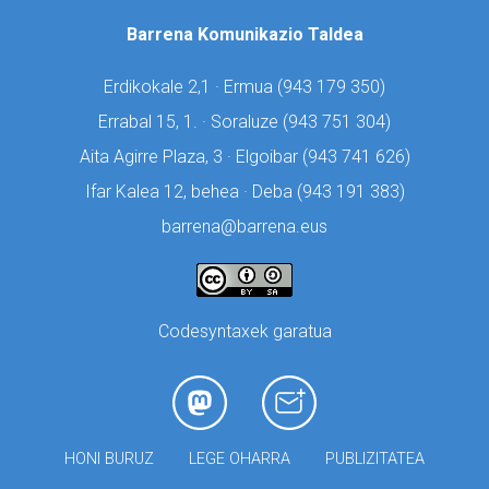
Barrena Komunikazio Taldea
Erdikokale 2,1 · Ermua (
943 179 350)
Errabal 15, 1. · Soraluze (
943 751 304)
Aita Agirre Plaza, 3 · Elgoibar (
943 741 626)
Ifar Kalea 12, behea · Deba (
943 191 383)
barrena@barrena.eus
Codesyntaxek garatua
HONI BURUZ
LEGE OHARRA
PUBLIZITATEA