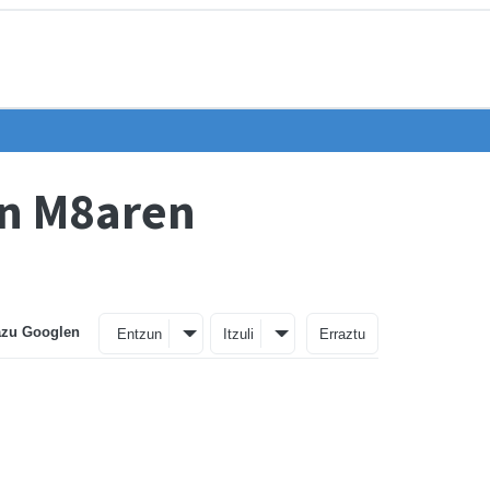
an M8aren
azu Googlen
Entzun
Itzuli
Erraztu