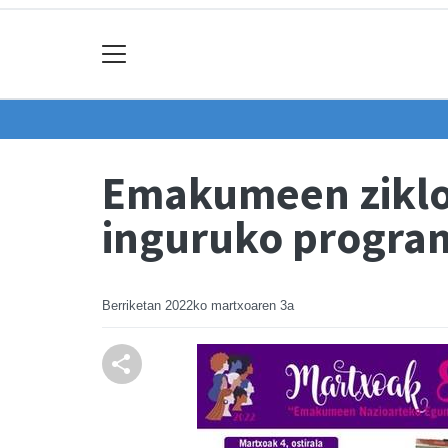
Emakumeen ziklo
inguruko progra
Berriketan
2022ko martxoaren 3a