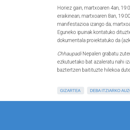
Horiez gain, martxoaren 4an, 19:
eraikinean; martxoaren 8an, 19:0
manifestazioa izango da; martxo
Eguneko ipuinak kontatuko dituzt
dokumentala proiektatuko da (azke
Chhaupadi
Nepalen grabatu zuten
ezkutuetako bat azaleratu nahi 
baztertzen baitituzte hilekoa dute
GIZARTEA
DEBA
ITZIARKO AU