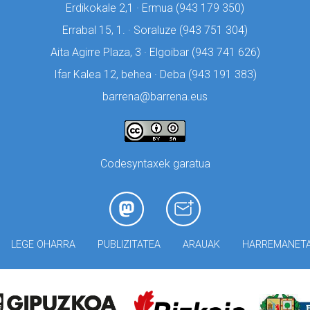
Erdikokale 2,1 · Ermua (
943 179 350)
Errabal 15, 1. · Soraluze (
943 751 304)
Aita Agirre Plaza, 3 · Elgoibar (
943 741 626)
Ifar Kalea 12, behea · Deba (
943 191 383)
barrena@barrena.eus
Codesyntaxek garatua
LEGE OHARRA
PUBLIZITATEA
ARAUAK
HARREMANET