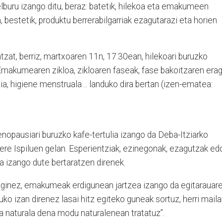
lburu izango ditu, beraz: batetik, hilekoa eta emakumeen
a, bestetik, produktu berrerabilgarriak ezagutarazi eta horien
at, berriz, martxoaren 11n, 17:30ean, hilekoari buruzko
. Emakumearen zikloa, zikloaren faseak, fase bakoitzaren erag
ia, higiene menstruala… landuko dira bertan (izen-ematea:
opausiari buruzko kafe-tertulia izango da Deba-Itziarko
 ere Ispiluen gelan. Esperientziak, ezinegonak, ezagutzak ed
 izango dute bertaratzen direnek.
ginez, emakumeak erdigunean jartzea izango da egitarauar
ko izan direnez lasai hitz egiteko guneak sortuz, herri mail
ta naturala dena modu naturalenean tratatuz”.