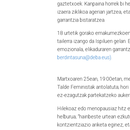
gaztetxoek. Kanpaina horrek bi he
izaera ziklikoa agerian jartzea, et
garrantzia bistaratzea.
18 urtetik gorako emakumezkoentz
tailerra izango da Ispiluen gelan
emozionala, elikaduraren garrantz
berdintasuna@deba.eus)
.
Martxoaren 25ean, 19:00etan, men
Talde Feministak antolatuta; hori
ez-ezagutzak partekatzeko aukera
Hilekoaz edo menopausiaz hitz e
helburua; “hainbeste urtean ezkutu
kontzientziazio ariketa eginez, e