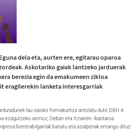
una dela eta, aurten ere, egitarau oparoa
ordeak. Askotariko gaiak lantzeko jarduerak
akera berezia egin da emakumeen zikloa
it eragilerekin lanketa interesgarriak
 arduradunek lau saioko formakuntza antolatu dute DBH 4.
koa ezagutzeko asmoz, Deban eta Itziarren. Ikastaroa
npresa berrerabilgarriak banatu eta azalpenak emango dituz