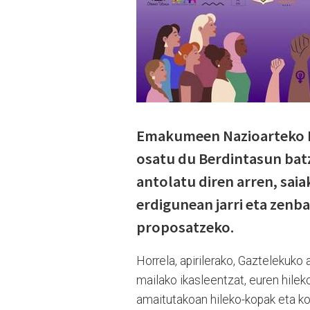
Emakumeen Nazioarteko Eg
osatu du Berdintasun batz
antolatu diren arren, sai
erdigunean jarri eta zenba
proposatzeko.
Horrela, apirilerako, Gaztelekuko
mailako ikasleentzat, euren hile
amaitutakoan hileko-kopak eta ko