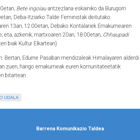
00etan,
Bete ingoiau
antzezlana eskainiko da Burugorri
0etan, Deba-Itziarko Talde Feministak deitutako
aren 13an, 12:00etan, Debako Kontalariek Emakumearen
e; eta, azkenik, martxoaren 20an, 18:00etan,
Chhaupadi
n biak Kultur Elkartean).
. Bertan, Edurne Pasaban mendizaleak Himalayaren alderdi
izan zuen, hango emakumeak euren komunitateetatik
n bitartean.
ZO UDALA
Barrena Komunikazio Taldea