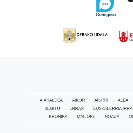
AIARALDEA
AIKOR
AIURRI
ALEA
BEGITU
ERRAN
EUSKALERRIA IRRA
KRONIKA
MAILOPE
NOAUA
O