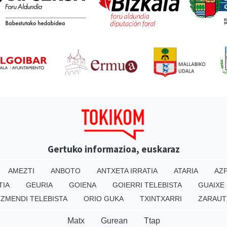
Gertuko informazioa, euskaraz
AMEZTI
ANBOTO
ANTXETA IRRATIA
ATARIA
AZP
TIA
GEURIA
GOIENA
GOIERRI TELEBISTA
GUAIXE
IZMENDI TELEBISTA
ORIO GUKA
TXINTXARRI
ZARAUT
Matx
Gurean
Ttap