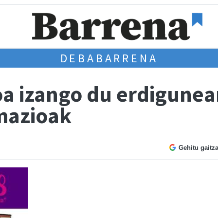
DEBABARRENA
a izango du erdigune
mazioak
Gehitu gaitz