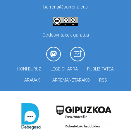
barrena@barrena.eus
Codesyntaxek garatua
HONI BURUZ
LEGE OHARRA
PUBLIZITATEA
ARAUAK
HARREMANETARAKO
RSS