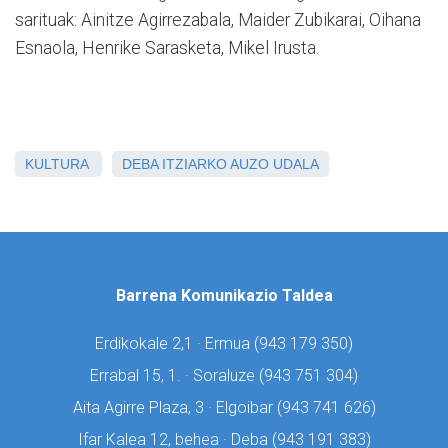
sarituak: Ainitze Agirrezabala, Maider Zubikarai, Oihana
Esnaola, Henrike Sarasketa, Mikel Irusta.
KULTURA
DEBA
ITZIARKO AUZO UDALA
Barrena Komunikazio Taldea
Erdikokale 2,1 · Ermua (
943 179 350)
Errabal 15, 1. · Soraluze (
943 751 304)
Aita Agirre Plaza, 3 · Elgoibar (
943 741 626)
Ifar Kalea 12, behea · Deba (
943 191 383)