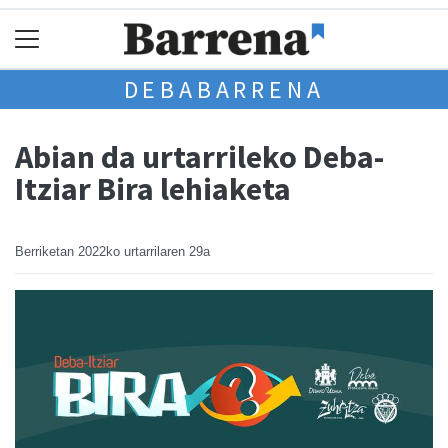
DEBABARRENA
Abian da urtarrileko Deba-
Itziar Bira lehiaketa
Berriketan
2022ko urtarrilaren 29a