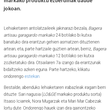
markako produktu ezberdinak daude
jokoan.
Lehiaketaren antolatzaileek jakinarazi bezala,
Bagera
artisau garagardo markako
24 botilako bi kutxa
banatuko dira erantzun gehien asmatzen dituztenen
artean; eta, parte hartzaile guztien artean, berriz,
Bagera
artisau garagardo markako
12 botilako sei kutxa
zozketatuko dira. Otsailaren 7a izango da erantzunak
bidaltzeko azken eguna. Parte hartzeko, klikatu
ondorengo
e
stekan
.
Bestalde, abenduko lehiaketaren irabazleak iragarri berri
dituzte. Sari nagusia (
LO&GE
markako produktu sorta)
Itsaso Iciarrek, Nora Mugarzak eta Mari Mar Cabezak
lortu dute. Ondorengo hauek izan dira gainontzeko