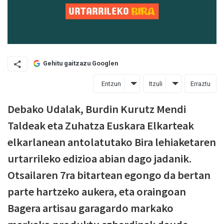
Gehitu gaitzazu Googlen
Entzun
Itzuli
Erraztu
Debako Udalak, Burdin Kurutz Mendi
Taldeak eta Zuhatza Euskara Elkarteak
elkarlanean antolatutako Bira lehiaketaren
urtarrileko edizioa abian dago jadanik.
Otsailaren 7ra bitartean egongo da bertan
parte hartzeko aukera, eta oraingoan
Bagera artisau garagardo markako