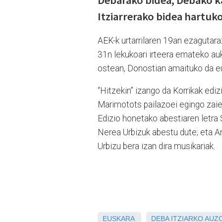
Debarako bidea; Debako ka
Itziarrerako bidea hartuko
AEK-k urtarrilaren 19an ezagutara
31n lekukoari irteera emateko au
ostean, Donostian amaituko da eus
“Hitzekin” izango da Korrikak ediz
Marimotots pailazoei egingo zaie 
Edizio honetako abestiaren letra S
Nerea Urbizuk abestu dute; eta A
Urbizu bera izan dira musikariak.
EUSKARA
DEBA
ITZIARKO AUZ