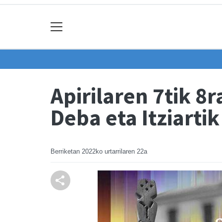
Apirilaren 7tik 8
Deba eta Itziartik
Berriketan
2022ko urtarrilaren 22a