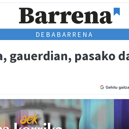
DEBABARRENA
ra, gauerdian, pasako d
Gehitu gaitz