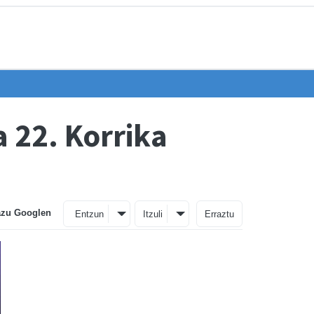
a 22. Korrika
azu Googlen
Entzun
Itzuli
Erraztu