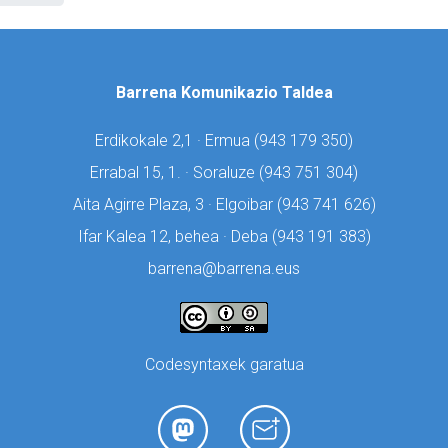
Barrena Komunikazio Taldea
Erdikokale 2,1 · Ermua (
943 179 350)
Errabal 15, 1. · Soraluze (
943 751 304)
Aita Agirre Plaza, 3 · Elgoibar (
943 741 626)
Ifar Kalea 12, behea · Deba (
943 191 383)
barrena@barrena.eus
Codesyntaxek garatua