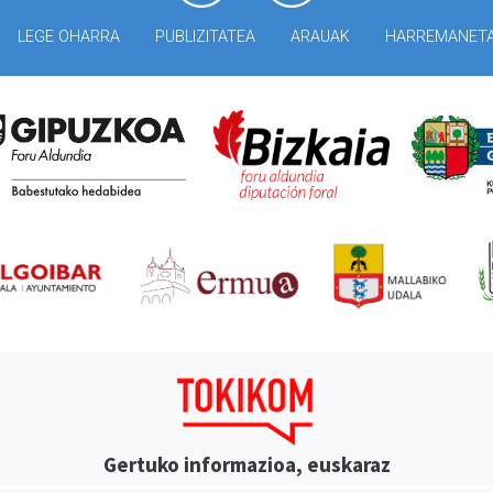
LEGE OHARRA
PUBLIZITATEA
ARAUAK
HARREMANET
Gertuko informazioa, euskaraz