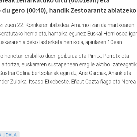
leak zeharkatuko ditu (00:01ean) eta
 du gero (00:40), handik Zestoarantz abiatzeko
zi zuen 22. Korrikaren ibilbidea. Amurrio izan da martxoaren
keratutako herria eta, hamaika egunez Euskal Herri osoa iga
kararen aldeko lasterketa herrikoia, apirilaren 10ean.
io honetan erabiliko duen goiburua eta Pirritx, Porrotx eta
aitortza, euskararen sustapenean eragile aktibo izateagatik
ustrai Colina bertsolariak egin du; Ane Garciak, Anarik eta
nder Zulaika, Itsaso Etxebeste, Eñaut Gazta-ñaga eta Nerea
O UDALA