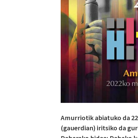
Amurriotik abiatuko da 22
(gauerdian) iritsiko da g