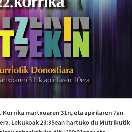
. Korrika martxoaren 31n, eta apirilaren 7an
urera. Lekukoak 23:35ean hartuko du Mutrikutik