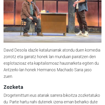
David Desola idazle kataluniarrak atondu duen komedia
zorrotz eta garratz honek lan munduan pairatzen den
esplotazioaz eta kapitalismoaz hausnarketa egiten du.
Antzerki-lan honek Hermanos Machado Saria jaso
zuen.
Zozketa
Drogetenitturri.eus atariak sarrera bikoitza zozketatuko
du. Parte hartu nahi dutenek izena eman beharko dute