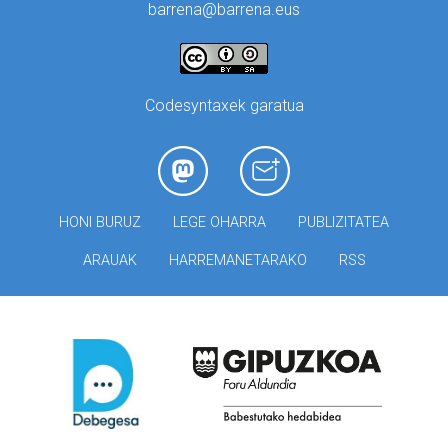
barrena@barrena.eus
Codesyntaxek garatua
HONI BURUZ
LEGE OHARRA
PUBLIZITATEA
ARAUAK
HARREMANETARAKO
RSS