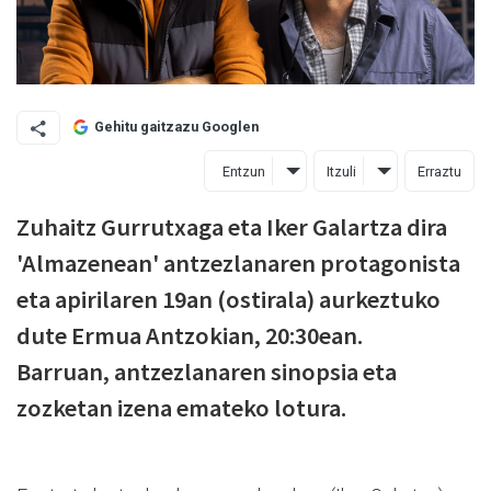
Gehitu gaitzazu Googlen
Entzun
Itzuli
Erraztu
Zuhaitz Gurrutxaga eta Iker Galartza dira
'Almazenean' antzezlanaren protagonista
eta apirilaren 19an (ostirala) aurkeztuko
dute Ermua Antzokian, 20:30ean.
Barruan, antzezlanaren sinopsia eta
zozketan izena emateko lotura.