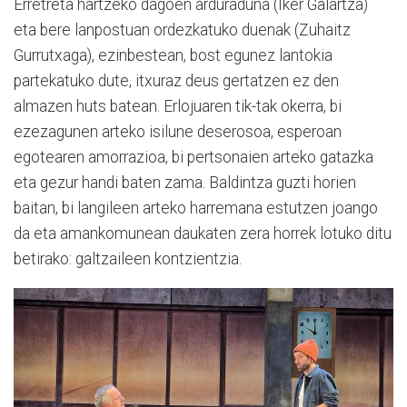
Erretreta hartzeko dagoen arduraduna (Iker Galartza)
eta bere lanpostuan ordezkatuko duenak (Zuhaitz
Gurrutxaga), ezinbestean, bost egunez lantokia
partekatuko dute, itxuraz deus gertatzen ez den
almazen huts batean. Erlojuaren tik-tak okerra, bi
ezezagunen arteko isilune deserosoa, esperoan
egotearen amorrazioa, bi pertsonaien arteko gatazka
eta gezur handi baten zama. Baldintza guzti horien
baitan, bi langileen arteko harremana estutzen joango
da eta amankomunean daukaten zera horrek lotuko ditu
betirako: galtzaileen kontzientzia.