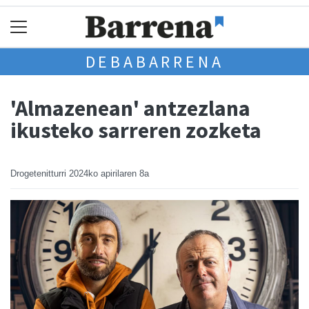
DEBABARRENA
'Almazenean' antzezlana
ikusteko sarreren zozketa
Drogetenitturri
2024ko apirilaren 8a