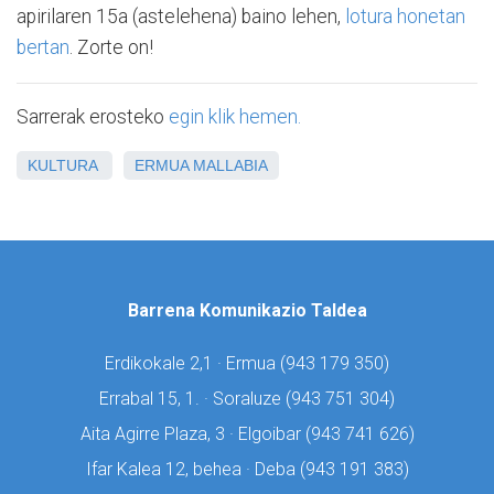
apirilaren 15a (astelehena) baino lehen,
lotura honetan
bertan
. Zorte on!
Sarrerak erosteko
egin klik hemen.
KULTURA
ERMUA
MALLABIA
Barrena Komunikazio Taldea
Erdikokale 2,1 · Ermua (
943 179 350)
Errabal 15, 1. · Soraluze (
943 751 304)
Aita Agirre Plaza, 3 · Elgoibar (
943 741 626)
Ifar Kalea 12, behea · Deba (
943 191 383)