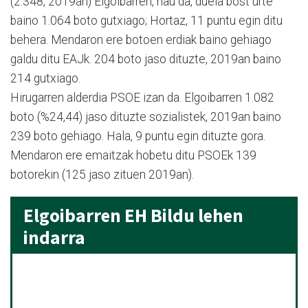
(2.348, 2019an) Elgoibarren, hau da, duela bost urte
baino 1.064 boto gutxiago; Hortaz, 11 puntu egin ditu
behera. Mendaron ere botoen erdiak baino gehiago
galdu ditu EAJk. 204 boto jaso dituzte, 2019an baino
214 gutxiago.
Hirugarren alderdia PSOE izan da. Elgoibarren 1.082
boto (%24,44) jaso dituzte sozialistek, 2019an baino
239 boto gehiago. Hala, 9 puntu egin dituzte gora.
Mendaron ere emaitzak hobetu ditu PSOEk 139
botorekin (125 jaso zituen 2019an).
Elgoibarren EH Bildu lehen
indarra