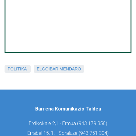
POLITIKA
ELGOIBAR
MENDARO
Barrena Komunikazio Taldea
Erdikokale 2,1 · Ermua (
943 179 350)
Errabal 15, 1. · Soraluze (
943 751 304)