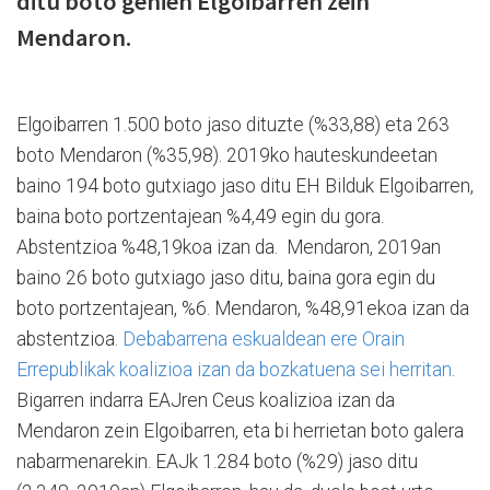
ditu boto gehien Elgoibarren zein
Mendaron.
Elgoibarren 1.500 boto jaso dituzte (%33,88) eta 263
boto Mendaron (%35,98). 2019ko hauteskundeetan
baino 194 boto gutxiago jaso ditu EH Bilduk Elgoibarren,
baina boto portzentajean %4,49 egin du gora.
Abstentzioa %48,19koa izan da. Mendaron, 2019an
baino 26 boto gutxiago jaso ditu, baina gora egin du
boto portzentajean, %6. Mendaron, %48,91ekoa izan da
abstentzioa.
Debabarrena eskualdean ere Orain
Errepublikak koalizioa izan da bozkatuena sei herritan
.
Bigarren indarra EAJren Ceus koalizioa izan da
Mendaron zein Elgoibarren, eta bi herrietan boto galera
nabarmenarekin. EAJk 1.284 boto (%29) jaso ditu