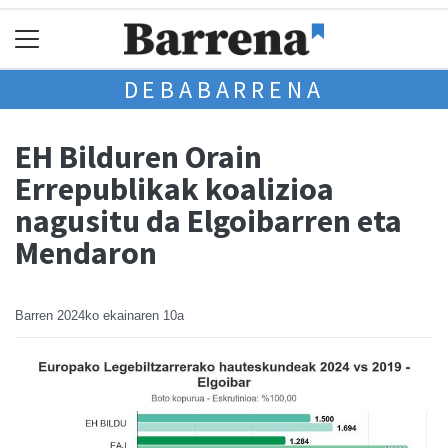
DEBABARRENA
EH Bilduren Orain
Errepublikak koalizioa
nagusitu da Elgoibarren eta
Mendaron
Barren
2024ko ekainaren 10a