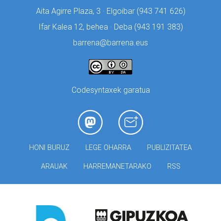
Aita Agirre Plaza, 3 · Elgoibar (
943 741 626)
Ifar Kalea 12, behea · Deba (
943 191 383)
barrena@barrena.eus
Codesyntaxek garatua
HONI BURUZ
LEGE OHARRA
PUBLIZITATEA
ARAUAK
HARREMANETARAKO
RSS