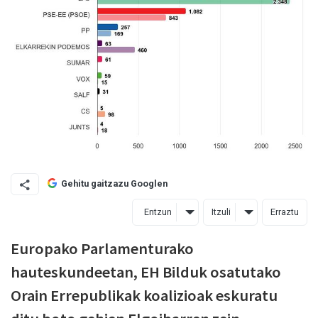
Gehitu gaitzazu Googlen
Entzun
Itzuli
Erraztu
Europako Parlamenturako
hauteskundeetan, EH Bilduk osatutako
Orain Errepublikak koalizioak eskuratu