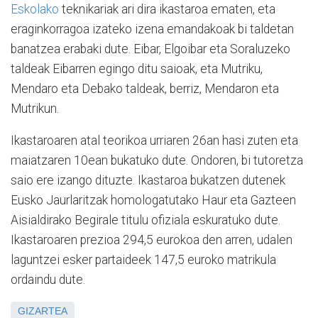
Eskolako
teknikariak ari dira ikastaroa ematen, eta
eraginkorragoa izateko izena emandakoak bi taldetan
banatzea erabaki dute. Eibar, Elgoibar eta Soraluzeko
taldeak Eibarren egingo ditu saioak, eta Mutriku,
Mendaro eta Debako taldeak, berriz, Mendaron eta
Mutrikun.
Ikastaroaren atal teorikoa urriaren 26an hasi zuten eta
maiatzaren 10ean bukatuko dute. Ondoren, bi tutoretza
saio ere izango dituzte. Ikastaroa bukatzen dutenek
Eusko Jaurlaritzak homologatutako Haur eta Gazteen
Aisialdirako Begirale titulu ofiziala eskuratuko dute.
Ikastaroaren prezioa 294,5 eurokoa den arren, udalen
laguntzei esker partaideek 147,5 euroko matrikula
ordaindu dute.
GIZARTEA