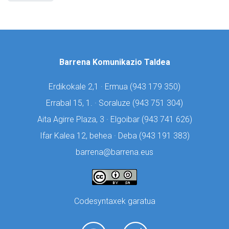
Barrena Komunikazio Taldea
Erdikokale 2,1 · Ermua (
943 179 350)
Errabal 15, 1. · Soraluze (
943 751 304)
Aita Agirre Plaza, 3 · Elgoibar (
943 741 626)
Ifar Kalea 12, behea · Deba (
943 191 383)
barrena@barrena.eus
Codesyntaxek garatua