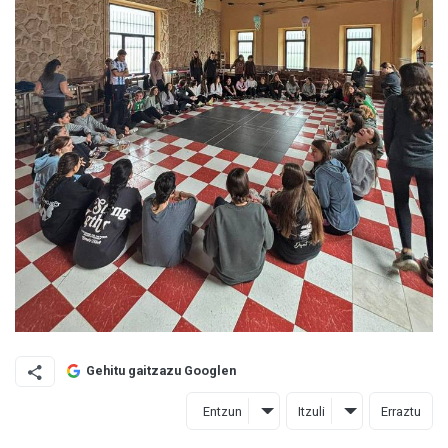
Gehitu gaitzazu Googlen
Entzun
Itzuli
Erraztu