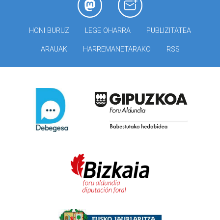
HONI BURUZ
LEGE OHARRA
PUBLIZITATEA
ARAUAK
HARREMANETARAKO
RSS