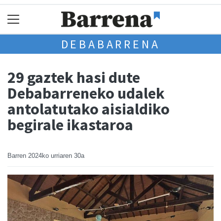
DEBABARRENA
29 gaztek hasi dute
Debabarreneko udalek
antolatutako aisialdiko
begirale ikastaroa
Barren
2024ko urriaren 30a