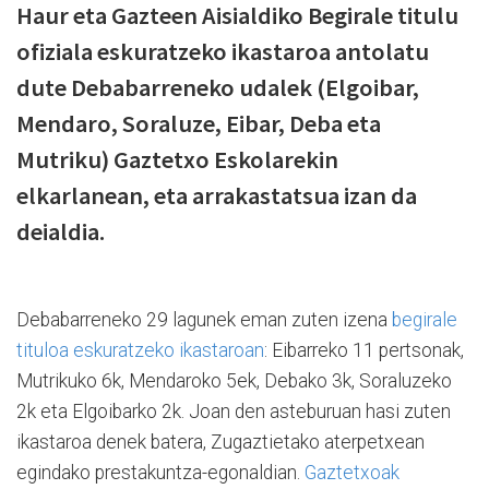
Haur eta Gazteen Aisialdiko Begirale titulu
ofiziala eskuratzeko ikastaroa antolatu
dute Debabarreneko udalek (Elgoibar,
Mendaro, Soraluze, Eibar, Deba eta
Mutriku) Gaztetxo Eskolarekin
elkarlanean, eta arrakastatsua izan da
deialdia.
Debabarreneko 29 lagunek eman zuten izena
begirale
tituloa eskuratzeko ikastaroan
: Eibarreko 11 pertsonak,
Mutrikuko 6k, Mendaroko 5ek, Debako 3k, Soraluzeko
2k eta Elgoibarko 2k. Joan den asteburuan hasi zuten
ikastaroa denek batera, Zugaztietako aterpetxean
egindako prestakuntza-egonaldian.
Gaztetxoak