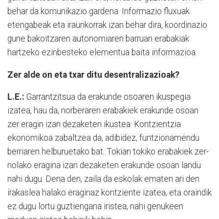
behar da komunikazio gardena. Informazio fluxuak
etengabeak eta iraunkorrak izan behar dira, koordinazio
gune bakoitzaren autonomiaren barruan erabakiak
hartzeko ezinbesteko elementua baita informazioa.
Zer alde on eta txar ditu desentralizazioak?
L.E.:
Garrantzitsua da erakunde osoaren ikuspegia
izatea, hau da, norberaren erabakiek erakunde osoan
zer eragin izan dezaketen ikustea. Kontzientzia
ekonomikoa zabaltzea da, adibidez, funtzionamendu
berriaren helburuetako bat. Tokian tokiko erabakiek zer-
nolako eragina izan dezaketen erakunde osoan landu
nahi dugu. Dena den, zaila da eskolak ematen ari den
irakaslea halako eraginaz kontziente izatea, eta oraindik
ez dugu lortu guztiengana iristea, nahi genukeen