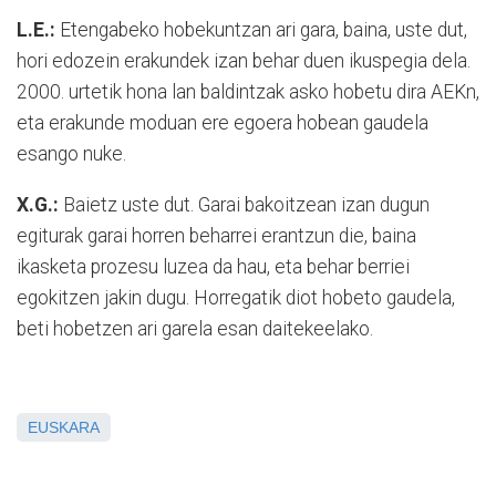
L.E.:
Etengabeko hobekuntzan ari gara, baina, uste dut,
hori edozein erakundek izan behar duen ikuspegia dela.
2000. urtetik hona lan baldintzak asko hobetu dira AEKn,
eta erakunde moduan ere egoera hobean gaudela
esango nuke.
X.G.:
Baietz uste dut. Garai bakoitzean izan dugun
egiturak garai horren beharrei erantzun die, baina
ikasketa prozesu luzea da hau, eta behar berriei
egokitzen jakin dugu. Horregatik diot hobeto gaudela,
beti hobetzen ari garela esan daitekeelako.
EUSKARA