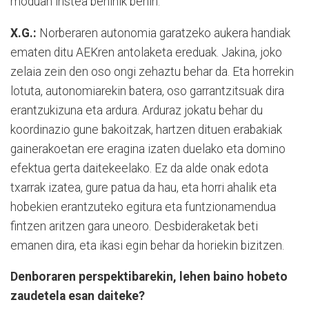
moduan iristea behinik behin.
X.G.:
Norberaren autonomia garatzeko aukera handiak
ematen ditu AEKren antolaketa ereduak. Jakina, joko
zelaia zein den oso ongi zehaztu behar da. Eta horrekin
lotuta, autonomiarekin batera, oso garrantzitsuak dira
erantzukizuna eta ardura. Arduraz jokatu behar du
koordinazio gune bakoitzak, hartzen dituen erabakiak
gainerakoetan ere eragina izaten duelako eta domino
efektua gerta daitekeelako. Ez da alde onak edota
txarrak izatea, gure patua da hau, eta horri ahalik eta
hobekien erantzuteko egitura eta funtzionamendua
fintzen aritzen gara uneoro. Desbideraketak beti
emanen dira, eta ikasi egin behar da horiekin bizitzen.
Denboraren perspektibarekin, lehen baino hobeto
zaudetela esan daiteke?