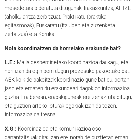
mesedetara bideratuta ditugunak: Irakaskuntza, AHIZE
(aholkularitza zerbitzua), Praktikatu (praktika
egitasmoak), Euskaratu (itzulpen eta zuzenketa
zerbitzua) eta Korrika.
Nola koordinatzen da horrelako erakunde bat?
L.E.:
Maila desberdinetako koordinazioa daukagu, eta
hori izan da egin berri dugun prozesuko gakoetako bat.
AEK-ko kide bakoitzak koordinazio gune bat du, bertan
jaso eta ematen du erakundeari dagokion informazioa
guztia. Era berean, erabakiguneak ere zehaztuta ditugu,
eta guztion arteko loturak egokiak izan daitezen,
informazioa da tresna.
X.G.:
Koordinazioa eta komunikazioa oso
garrantzitsuak dira; izan ere, norabide guztietan eman