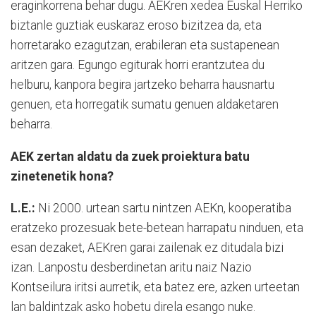
eraginkorrena behar dugu. AEKren xedea Euskal Herriko
biztanle guztiak euskaraz eroso bizitzea da, eta
horretarako ezagutzan, erabileran eta sustapenean
aritzen gara. Egungo egiturak horri erantzutea du
helburu, kanpora begira jartzeko beharra hausnartu
genuen, eta horregatik sumatu genuen aldaketaren
beharra.
AEK zertan aldatu da zuek proiektura batu
zinetenetik hona?
L.E.:
Ni 2000. urtean sartu nintzen AEKn, kooperatiba
eratzeko prozesuak bete-betean harrapatu ninduen, eta
esan dezaket, AEKren garai zailenak ez ditudala bizi
izan. Lanpostu desberdinetan aritu naiz Nazio
Kontseilura iritsi aurretik, eta batez ere, azken urteetan
lan baldintzak asko hobetu direla esango nuke.