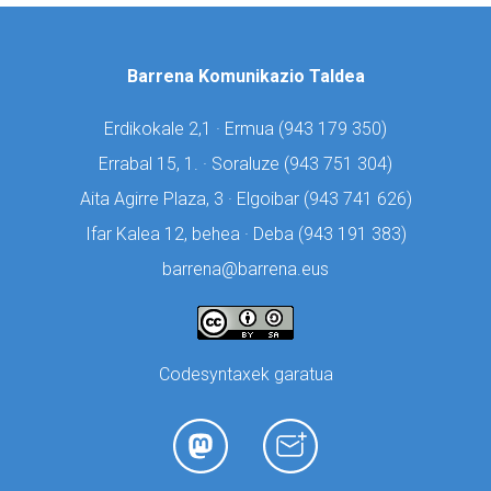
Barrena Komunikazio Taldea
Erdikokale 2,1 · Ermua (
943 179 350)
Errabal 15, 1. · Soraluze (
943 751 304)
Aita Agirre Plaza, 3 · Elgoibar (
943 741 626)
Ifar Kalea 12, behea · Deba (
943 191 383)
barrena@barrena.eus
Codesyntaxek garatua