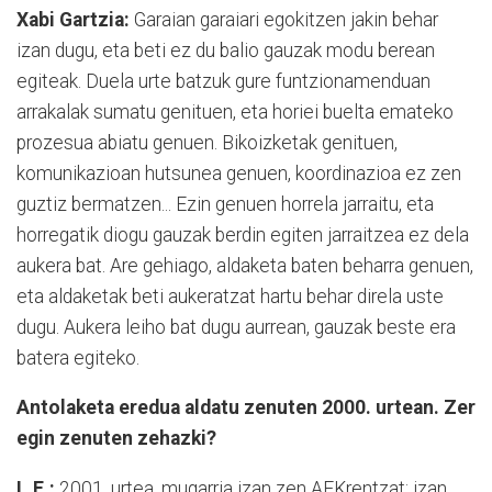
Xabi Gartzia:
Garaian garaiari egokitzen jakin behar
izan dugu, eta beti ez du balio gauzak modu berean
egiteak. Duela urte batzuk gure funtzionamenduan
arrakalak sumatu genituen, eta horiei buelta emateko
prozesua abiatu genuen. Bikoizketak genituen,
komunikazioan hutsunea genuen, koordinazioa ez zen
guztiz bermatzen... Ezin genuen horrela jarraitu, eta
horregatik diogu gauzak berdin egiten jarraitzea ez dela
aukera bat. Are gehiago, aldaketa baten beharra genuen,
eta aldaketak beti aukeratzat hartu behar direla uste
dugu. Aukera leiho bat dugu aurrean, gauzak beste era
batera egiteko.
Antolaketa eredua aldatu zenuten 2000. urtean. Zer
egin zenuten zehazki?
L.E.:
2001. urtea, mugarria izan zen AEKrentzat; izan