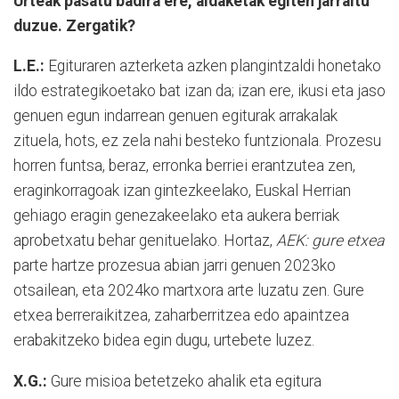
Urteak pasatu badira ere, aldaketak egiten jarraitu
duzue. Zergatik?
L.E.:
Egituraren azterketa azken plangintzaldi honetako
ildo estrategikoetako bat izan da; izan ere, ikusi eta jaso
genuen egun indarrean genuen egiturak arrakalak
zituela, hots, ez zela nahi besteko funtzionala. Prozesu
horren funtsa, beraz, erronka berriei erantzutea zen,
eraginkorragoak izan gintezkeelako, Euskal Herrian
gehiago eragin genezakeelako eta aukera berriak
aprobetxatu behar genituelako. Hortaz,
AEK: gure etxea
parte hartze prozesua abian jarri genuen 2023ko
otsailean, eta 2024ko martxora arte luzatu zen. Gure
etxea berreraikitzea, zaharberritzea edo apaintzea
erabakitzeko bidea egin dugu, urtebete luzez.
X.G.:
Gure misioa betetzeko ahalik eta egitura