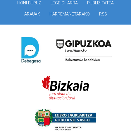
HONI BURUZ
LEGE OHARRA
PUBLIZITATEA
ARAUAK
HARREMANETARAKO
RSS