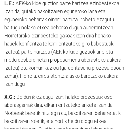
L.E.:
AEK-ko kide guztion parte hartzea ezinbestekoa
izan da, gutako bakoitzaren eguneroko lana eta
eguneroko beharrak oinarri hartuta, hobeto ezagutu
baitugu nolako etxea beharko dugun aurrerantzean.
Horretarako ezinbesteko gakoak izan dira honako
hauek: konfiantza (elkarri entzuteko giro babestuak
izatea), parte hartzea (AEK-ko kide guztiok une eta
modu desberdinetan proposamena aberasteko aukera
izatea) eta komunikazioa (gardentasuna prozesu osoan
zehar). Horrela, erresistentzia asko baretzeko aukera
izan dugu.
X.G.:
Beldurrik ez dugu izan; halako prozesuak oso
aberasgarriak dira, elkarri entzuteko ariketa izan da.
Norberak beretik hitz egin du, bakoitzaren beharretatik,
bakoitzaren roletik, eta hortik heldu diogu etxea