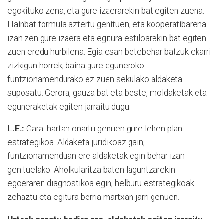
egokituko zena, eta gure izaerarekin bat egiten zuena.
Hainbat formula aztertu genituen, eta kooperatibarena
izan zen gure izaera eta egitura estiloarekin bat egiten
zuen eredu hurbilena. Egia esan betebehar batzuk ekarri
zizkigun horrek, baina gure eguneroko
funtzionamendurako ez zuen sekulako aldaketa
suposatu. Gerora, gauza bat eta beste, moldaketak eta
eguneraketak egiten jarraitu dugu.
L.E.:
Garai hartan onartu genuen gure lehen plan
estrategikoa. Aldaketa juridikoaz gain,
funtzionamenduan ere aldaketak egin behar izan
genituelako. Aholkularitza baten laguntzarekin
egoeraren diagnostikoa egin, helburu estrategikoak
zehaztu eta egitura berria martxan jarri genuen.