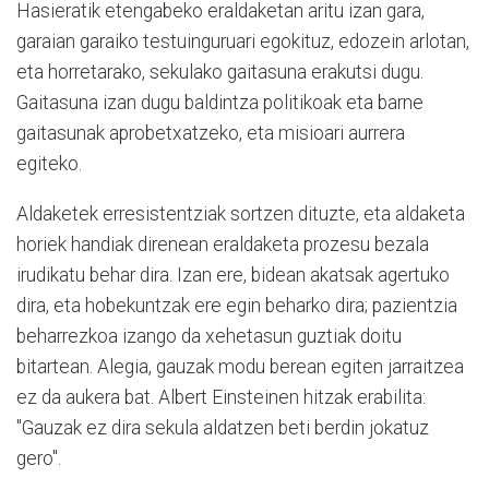
Hasieratik etengabeko eraldaketan aritu izan gara,
garaian garaiko testuinguruari egokituz, edozein arlotan,
eta horretarako, sekulako gaitasuna erakutsi dugu.
Gaitasuna izan dugu baldintza politikoak eta barne
gaitasunak aprobetxatzeko, eta misioari aurrera
egiteko.
Aldaketek erresistentziak sortzen dituzte, eta aldaketa
horiek handiak direnean eraldaketa prozesu bezala
irudikatu behar dira. Izan ere, bidean akatsak agertuko
dira, eta hobekuntzak ere egin beharko dira; pazientzia
beharrezkoa izango da xehetasun guztiak doitu
bitartean. Alegia, gauzak modu berean egiten jarraitzea
ez da aukera bat. Albert Einsteinen hitzak erabilita:
"Gauzak ez dira sekula aldatzen beti berdin jokatuz
gero".