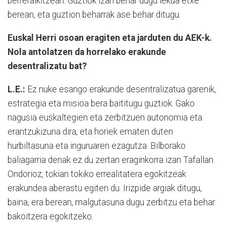
berreraikitzeari. Guztiok izan behar dugu lekua etxe
berean, eta guztion beharrak ase behar ditugu.
Euskal Herri osoan eragiten eta jarduten du AEK-k.
Nola antolatzen da horrelako erakunde
desentralizatu bat?
L.E.:
Ez nuke esango erakunde desentralizatua garenik,
estrategia eta misioa bera baititugu guztiok. Gako
nagusia euskaltegien eta zerbitzuen autonomia eta
erantzukizuna dira, eta horiek ematen duten
hurbiltasuna eta inguruaren ezagutza. Bilborako
baliagarria denak ez du zertan eraginkorra izan Tafallan.
Ondorioz, tokian tokiko errealitatera egokitzeak
erakundea aberastu egiten du. Irizpide argiak ditugu,
baina, era berean, malgutasuna dugu zerbitzu eta behar
bakoitzera egokitzeko.