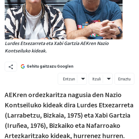
Lurdes Etxezarreta eta Xabi Gartzia AEKren Nazio
Kontseiluko kideak.
Gehitu gaitzazu Googlen
Entzun
Itzuli
Erraztu
AEKren ordezkaritza nagusia den Nazio
Kontseiluko kideak dira Lurdes Etxezarreta
(Larrabetzu, Bizkaia, 1975) eta Xabi Gartzia
(Iruñea, 1976), Bizkaiko eta Nafarroako
Artezkaritzako kideak, hurrenez hurren.