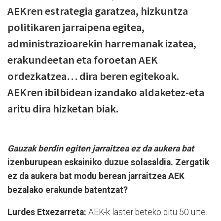
AEKren estrategia garatzea, hizkuntza
politikaren jarraipena egitea,
administrazioarekin harremanak izatea,
erakundeetan eta foroetan AEK
ordezkatzea… dira beren egitekoak.
AEKren ibilbidean izandako aldaketez-eta
aritu dira hizketan biak.
Gauzak berdin egiten jarraitzea ez da aukera bat
izenburupean eskainiko duzue solasaldia. Zergatik
ez da aukera bat modu berean jarraitzea AEK
bezalako erakunde batentzat?
Lurdes Etxezarreta:
AEK-k laster beteko ditu 50 urte.