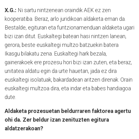
X.G.:
Ni sartu nintzenean oraindik AEK ez zen
kooperatiba. Beraz, arlo juridikoan aldaketa eman da.
Bestalde, egituran eta funtzionamenduan aldaketa ugari
bizi izan ditut. Euskaltegi batean hasi nintzen lanean,
gerora, beste euskaltegi multzo batzuekin batera
Ikasgu bilakatu zena. Euskaltegi hark bezala,
gainerakoek ere prozesu hori bizi izan zuten, eta beraz,
unitatea aldatu egin da urte hauetan, jada ez dira
euskaltegi isolatuak, bakardadean aritzen direnak. Orain
euskaltegi multzoa dira, eta indar eta babes handiagoa
dute.
Aldaketa prozesuetan beldurraren faktorea agertu
ohi da. Zer beldur izan zenituzten egitura
aldatzerakoan?