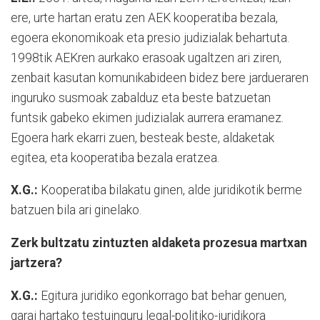
ere, urte hartan eratu zen AEK kooperatiba bezala,
egoera ekonomikoak eta presio judizialak behartuta.
1998tik AEKren aurkako erasoak ugaltzen ari ziren,
zenbait kasutan komunikabideen bidez bere jardueraren
inguruko susmoak zabalduz eta beste batzuetan
funtsik gabeko ekimen judizialak aurrera eramanez.
Egoera hark ekarri zuen, besteak beste, aldaketak
egitea, eta kooperatiba bezala eratzea.
X.G.:
Kooperatiba bilakatu ginen, alde juridikotik berme
batzuen bila ari ginelako.
Zerk bultzatu zintuzten aldaketa prozesua martxan
jartzera?
X.G.:
Egitura juridiko egonkorrago bat behar genuen,
garai hartako testuinguru legal-politiko-juridikora