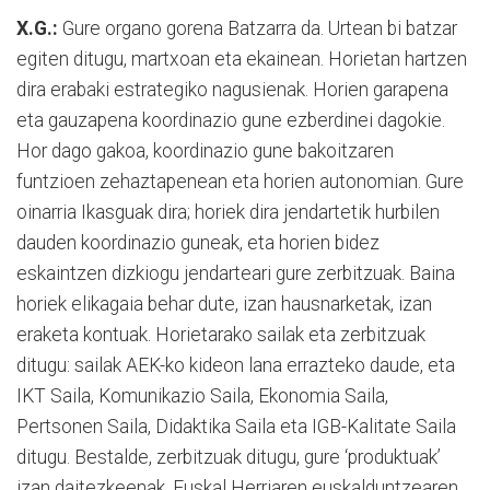
X.G.:
Gure organo gorena Batzarra da. Urtean bi batzar
egiten ditugu, martxoan eta ekainean. Horietan hartzen
dira erabaki estrategiko nagusienak. Horien garapena
eta gauzapena koordinazio gune ezberdinei dagokie.
Hor dago gakoa, koordinazio gune bakoitzaren
funtzioen zehaztapenean eta horien autonomian. Gure
oinarria Ikasguak dira; horiek dira jendartetik hurbilen
dauden koordinazio guneak, eta horien bidez
eskaintzen dizkiogu jendarteari gure zerbitzuak. Baina
horiek elikagaia behar dute, izan hausnarketak, izan
eraketa kontuak. Horietarako sailak eta zerbitzuak
ditugu: sailak AEK-ko kideon lana errazteko daude, eta
IKT Saila, Komunikazio Saila, Ekonomia Saila,
Pertsonen Saila, Didaktika Saila eta IGB-Kalitate Saila
ditugu. Bestalde, zerbitzuak ditugu, gure ‘produktuak’
izan daitezkeenak, Euskal Herriaren euskalduntzearen