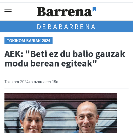
DEBABARRENA
TOKIKOM SARIAK 2024
AEK: "Beti ez du balio gauzak
modu berean egiteak"
Tokikom
2024ko azaroaren 19a