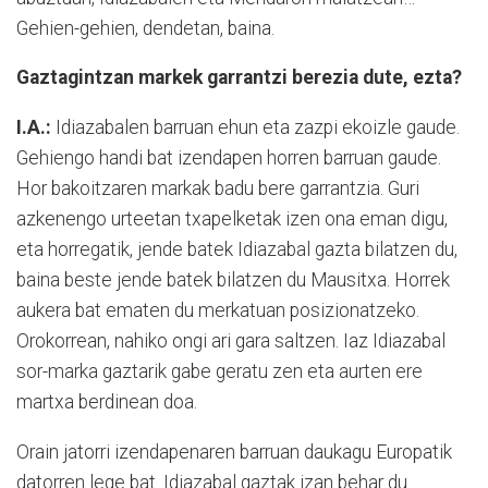
Gehien-gehien, dendetan, baina.
Gaztagintzan markek garrantzi berezia dute, ezta?
I.A.:
Idiazabalen barruan ehun eta zazpi ekoizle gaude.
Gehiengo handi bat izendapen horren barruan gaude.
Hor bakoitzaren markak badu bere garrantzia. Guri
azkenengo urteetan txapelketak izen ona eman digu,
eta horregatik, jende batek Idiazabal gazta bilatzen du,
baina beste jende batek bilatzen du Mausitxa. Horrek
aukera bat ematen du merkatuan posizionatzeko.
Orokorrean, nahiko ongi ari gara saltzen. Iaz Idiazabal
sor-marka gaztarik gabe geratu zen eta aurten ere
martxa berdinean doa.
Orain jatorri izendapenaren barruan daukagu Europatik
datorren lege bat. Idiazabal gaztak izan behar du