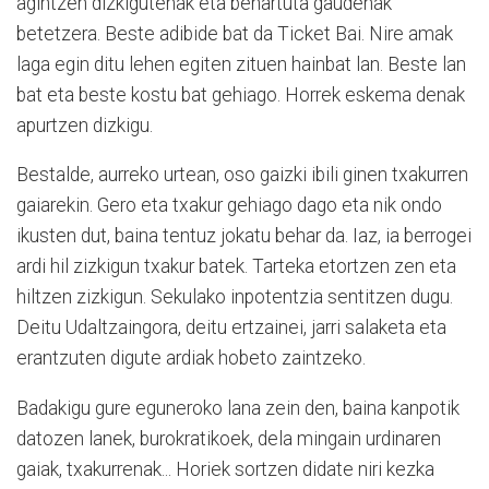
agintzen dizkigutenak eta behartuta gaudenak
betetzera. Beste adibide bat da Ticket Bai. Nire amak
laga egin ditu lehen egiten zituen hainbat lan. Beste lan
bat eta beste kostu bat gehiago. Horrek eskema denak
apurtzen dizkigu.
Bestalde, aurreko urtean, oso gaizki ibili ginen txakurren
gaiarekin. Gero eta txakur gehiago dago eta nik ondo
ikusten dut, baina tentuz jokatu behar da. Iaz, ia berrogei
ardi hil zizkigun txakur batek. Tarteka etortzen zen eta
hiltzen zizkigun. Sekulako inpotentzia sentitzen dugu.
Deitu Udaltzaingora, deitu ertzainei, jarri salaketa eta
erantzuten digute ardiak hobeto zaintzeko.
Badakigu gure eguneroko lana zein den, baina kanpotik
datozen lanek, burokratikoek, dela mingain urdinaren
gaiak, txakurrenak... Horiek sortzen didate niri kezka