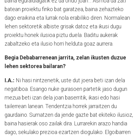
baina eguraldiagatik ez da ondo joan… Asmoa da zati
batean proiektu finko bat garatzea, baina zehazteko
dago eraikina eta lurrak nola erabiliko diren. Normalean
lehen sektoretik albiste grisak datoz eta ikusi dugu
proiektu honek ilusioa piztu duela. Baditu aukerak
zabaltzeko eta ilusio horri helduta goaz aurrera.
Begia Debabarrenean jarrita, zelan ikusten duzue
lehen sektorea bailaran?
I.A.:
Ni hasi nintzenetik, uste dut joera beti izan dela
negatiboa. Esango nuke gurasoen partetik jaso dugun
mezua beti izan dela joan baserritik, ikasi edo hasi
tailerrean lanean. Tendentzia horrek jarraitzen du
gaurdaino. Sumatzen da jende gazte bat ekiteko ilusioz,
baina hasierak oso zailak dira. Lurrarekin arazo handia
dago, sekulako prezioa ezartzen diogulako. Elgoibarren