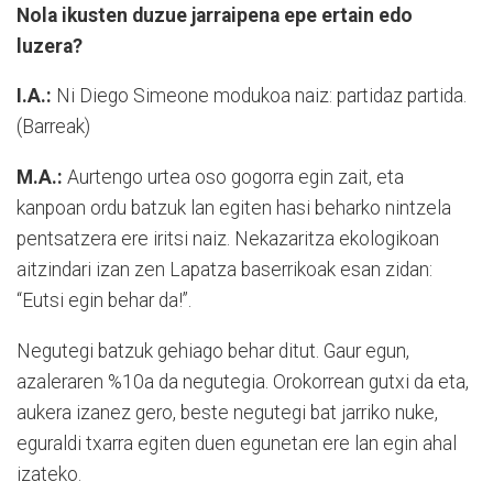
Nola ikusten duzue jarraipena epe ertain edo
luzera?
I.A.:
Ni Diego Simeone modukoa naiz: partidaz partida.
(Barreak)
M.A.:
Aurtengo urtea oso gogorra egin zait, eta
kanpoan ordu batzuk lan egiten hasi beharko nintzela
pentsatzera ere iritsi naiz. Nekazaritza ekologikoan
aitzindari izan zen Lapatza baserrikoak esan zidan:
“Eutsi egin behar da!”.
Negutegi batzuk gehiago behar ditut. Gaur egun,
azaleraren %10a da negutegia. Orokorrean gutxi da eta,
aukera izanez gero, beste negutegi bat jarriko nuke,
eguraldi txarra egiten duen egunetan ere lan egin ahal
izateko.