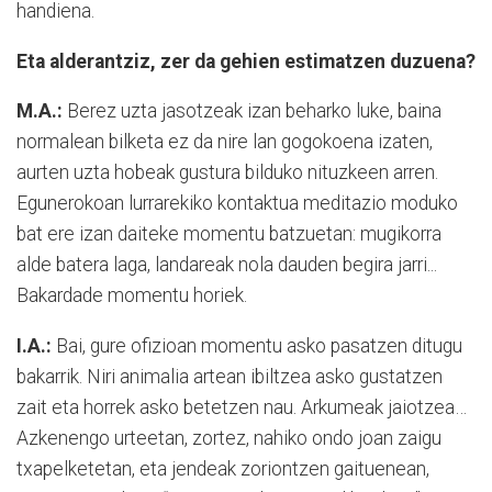
handiena.
Eta alderantziz, zer da gehien estimatzen duzuena?
M.A.:
Berez uzta jasotzeak izan beharko luke, baina
normalean bilketa ez da nire lan gogokoena izaten,
aurten uzta hobeak gustura bilduko nituzkeen arren.
Egunerokoan lurrarekiko kontaktua meditazio moduko
bat ere izan daiteke momentu batzuetan: mugikorra
alde batera laga, landareak nola dauden begira jarri...
Bakardade momentu horiek.
I.A.:
Bai, gure ofizioan momentu asko pasatzen ditugu
bakarrik. Niri animalia artean ibiltzea asko gustatzen
zait eta horrek asko betetzen nau. Arkumeak jaiotzea…
Azkenengo urteetan, zortez, nahiko ondo joan zaigu
txapelketetan, eta jendeak zoriontzen gaituenean,