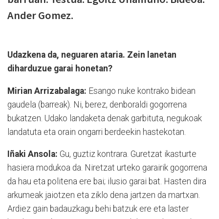
Ander Gomez.
Udazkena da, neguaren ataria. Zein lanetan
diharduzue garai honetan?
Mirian Arrizabalaga:
Esango nuke kontrako bidean
gaudela (barreak). Ni, berez, denboraldi gogorrena
bukatzen. Udako landaketa denak garbituta, negukoak
landatuta eta orain ongarri berdeekin hastekotan.
Iñaki Ansola:
Gu, guztiz kontrara. Guretzat ikasturte
hasiera modukoa da. Niretzat urteko garairik gogorrena
da hau eta politena ere bai; ilusio garai bat. Hasten dira
arkumeak jaiotzen eta ziklo dena jartzen da martxan.
Ardiez gain badauzkagu behi batzuk ere eta laster