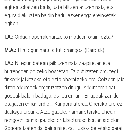
egitea tokatzen bada, uzta biltzen aritzen naiz, eta
eguraldiak uzten baldin badu, azkenengo ereinketak
egiten.
I.A.:
Orduan oporrak hartzeko moduan orain, ezta?
M.A.:
Hiru egun hartu ditut, oraingoz. (Barreak)
I.A.:
Ni egun batean jaikitzen naiz zazpiretan eta
hurrengoan goizeko bostetan. Ez dut izaten ordutegi
finkorik jaikitzeko eta ezta oheratzeko ere. Goizean jaio
diren arkumeak organizatzen ditugu. Arkumeren bat
goseak baldin badago, esnea eman... Errapeak zaindu
eta jaten eman ardiei... Kanpora atera… Oherako ere ez
daukagu ordurik. Atzo gaueko hamarretarako ohean
nengoen, baina goizeko ordubietarako kortan ardiekin.
Gogorra izaten da, baina niretzat ilusioz betetako garai