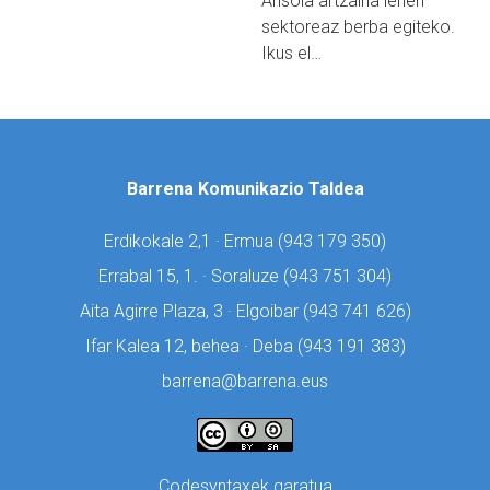
Ansola artzaina lehen
sektoreaz berba egiteko.
Ikus el…
Barrena Komunikazio Taldea
Erdikokale 2,1 · Ermua (
943 179 350)
Errabal 15, 1. · Soraluze (
943 751 304)
Aita Agirre Plaza, 3 · Elgoibar (
943 741 626)
Ifar Kalea 12, behea · Deba (
943 191 383)
barrena@barrena.eus
Codesyntaxek garatua