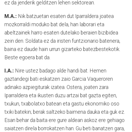
ez da jenderik gelditzen lehen sektorean.
M.A.:
Nik batzuetan esaten dut Iparraldera joatea
mozkorraldi moduko bat dela, han laborari eta
abeltzainek harro esaten dutelako beraien bizibidea
zein den. Soldata ez da iristen funtzionario batenera,
baina ez daude hain urrun gizarteko batezbestekotik.
Beste egoera bat da.
I.A.:
Nire ustez badago alde handi bat. Hemen
gaztandegi bati eskatzen zaio Garcia Vaqueroren
adinako azpiegiturak izatea. Ostera, joaten zara
Iparraldera eta ikusten duzu artzai bat gazta egiten,
txukun, txabolatxo batean eta gastu ekonomiko oso
txiki batekin; berak saltzeko baimena dauka eta guk ez.
Esan behar da baita ere gure aldean askoz ere gehiago
saiatzen direla borrokatzen han. Gu beti banatzen gara,