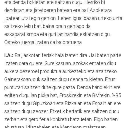
eta denda txikietan ere saltzen dugu. Herriko bi
dendatan eta jatetxeren batean ere bai. Azoketara
joateari utzi egin genion. Lehen igual bazen urteko uzta
saltzeko leku bat, baina orain gehiago da
eskaparatismoa eta guri lan handia eskatzen digu.
Osteko juerga izaten da baloratuena.
I.A.:
Bai, askotan feriak hala izaten dira. Jai baten parte
izaten gara gu ere. Gure kasuan, azokak ematen digu
aukera bezeroei produktua aurkezteko eta azaltzeko.
Gainerakoan, guk saltzen dugu denda txikietan. Ehun
puntutan saltzen dute gure gazta. Denda handiekin ere
egiten dugu lan pixka bat, Eroskirekin eta BMrekin. %85
saltzen dugu Gipuzkoan eta Bizkaian eta Espainian ere
saltzen dugu zeozer. Etxetik bertatik ere saltzen dugu
zerbait eta gero feria konkretu batzuetan: Elgoibarren
abuztuan, Idiazabalen eta Mendaron maiatzean…