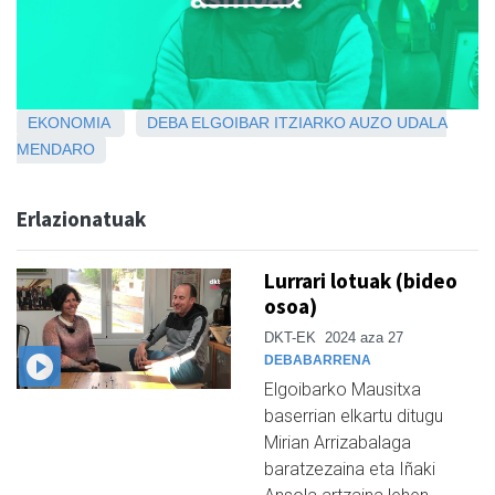
EKONOMIA
DEBA
ELGOIBAR
ITZIARKO AUZO UDALA
MENDARO
Erlazionatuak
Lurrari lotuak (bideo
osoa)
DKT-EK
2024 aza 27
DEBABARRENA
Elgoibarko Mausitxa
baserrian elkartu ditugu
Mirian Arrizabalaga
baratzezaina eta Iñaki