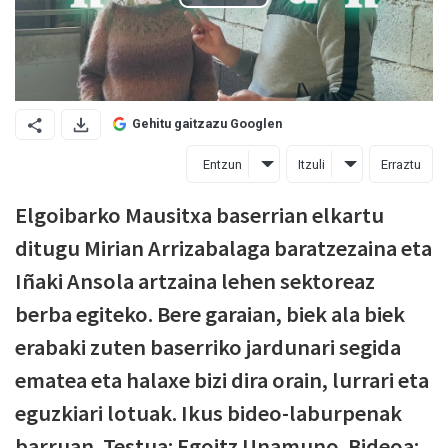
Gehitu gaitzazu Googlen
Entzun
Itzuli
Erraztu
Elgoibarko Mausitxa baserrian elkartu
ditugu Mirian Arrizabalaga baratzezaina eta
Iñaki Ansola artzaina lehen sektoreaz
berba egiteko. Bere garaian, biek ala biek
erabaki zuten baserriko jardunari segida
ematea eta halaxe bizi dira orain, lurrari eta
eguzkiari lotuak. Ikus bideo-laburpenak
barruan. Testua: Egoitz Unamuno. Bideoa: