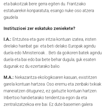
eta bakoitzak bere gerra egiten du. Frantziako
estatuarekin konparatuta, esango nuke oso atzera
gaudela.
Instituzioei zer eskatuko zeniekete?
I.A.:
Entzutea eta gure iritzia kontuan izatea, iristen
direlako hainbat gai
eta beti delako Europak agindu
duela edo Ministerioak… Beti da goikoren batek agindu
duela eta bai edo bai bete behar dugula; guk esaten
dugunak ez du ezertarako balio.
M.A.:
Nekazaritza ekologikoaren kasuan, existitzen
garela kontuan hartzea. Oso eremu eta zenbaki txikiak
maneiatzen ditugunez, ez gaituzte kontuan hartzen.
Inbertsio handietarako tendentzia egon da eta
zentralizatzekoa ere bai. Ez dute baserrien galera