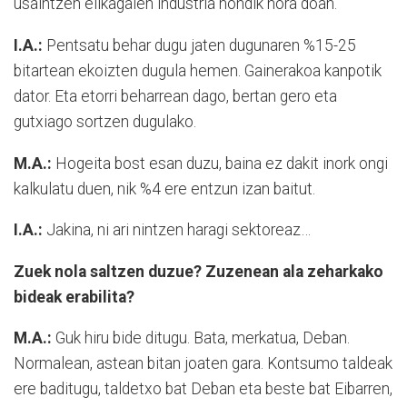
usaintzen elikagaien industria nondik nora doan.
I.A.:
Pentsatu behar dugu jaten dugunaren %15-25
bitartean ekoizten dugula hemen. Gainerakoa kanpotik
dator. Eta etorri beharrean dago, bertan gero eta
gutxiago sortzen dugulako.
M.A.:
Hogeita bost esan duzu, baina ez dakit inork ongi
kalkulatu duen, nik %4 ere entzun izan baitut.
I.A.:
Jakina, ni ari nintzen haragi sektoreaz…
Zuek nola saltzen duzue? Zuzenean ala zeharkako
bideak erabilita?
M.A.:
Guk hiru bide ditugu. Bata, merkatua, Deban.
Normalean, astean bitan joaten gara. Kontsumo taldeak
ere baditugu, taldetxo bat Deban eta beste bat Eibarren,