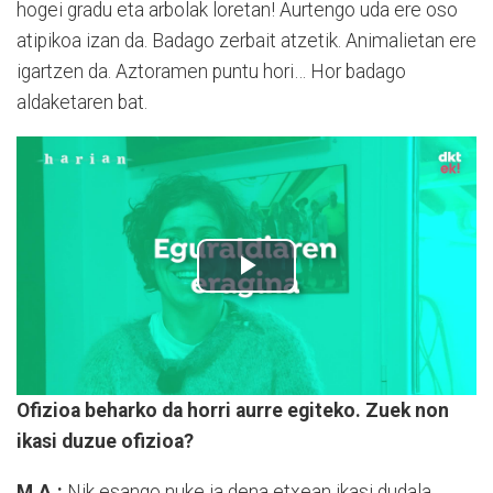
hogei gradu eta arbolak loretan! Aurtengo uda ere oso
atipikoa izan da. Badago zerbait atzetik. Animalietan ere
igartzen da. Aztoramen puntu hori… Hor badago
aldaketaren bat.
Ofizioa beharko da horri aurre egiteko. Zuek non
ikasi duzue ofizioa?
M.A.:
Nik esango nuke ia dena etxean ikasi dudala,