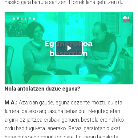
hasiko gara barrura sartzen. Horrek lana gehitzen du.
Nola antolatzen duzue eguna?
M.A.:
Azaroan gaude, eguna dezente moztu du eta
lurrera joateko argitasuna behar dut. Negutegietan
argirik ez jartzea erabaki genuen, bestela ere nahiko
ordu baditugu-eta lanerako. Beraz, garaiotan pixkat
berandutxoago mugitzen gara. Egunean banaketa