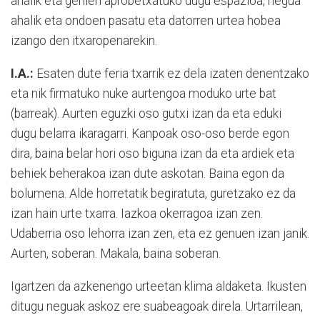
ahalik eta gehien aprobetxatuko dugu espazioa, negua
ahalik eta ondoen pasatu eta datorren urtea hobea
izango den itxaropenarekin.
I.A.:
Esaten dute feria txarrik ez dela izaten denentzako
eta nik firmatuko nuke aurtengoa moduko urte bat
(barreak). Aurten eguzki oso gutxi izan da eta eduki
dugu belarra ikaragarri. Kanpoak oso-oso berde egon
dira, baina belar hori oso biguna izan da eta ardiek eta
behiek beherakoa izan dute askotan. Baina egon da
bolumena. Alde horretatik begiratuta, guretzako ez da
izan hain urte txarra. Iazkoa okerragoa izan zen.
Udaberria oso lehorra izan zen, eta ez genuen izan janik.
Aurten, soberan. Makala, baina soberan.
Igartzen da azkenengo urteetan klima aldaketa. Ikusten
ditugu neguak askoz ere suabeagoak direla. Urtarrilean,