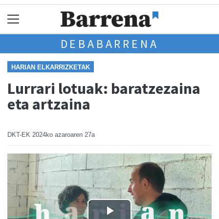
DEBABARRENA
HARIAN ELKARRIZKETAK
Lurrari lotuak: baratzezaina
eta artzaina
DKT-EK
2024ko azaroaren 27a