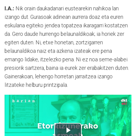
I.A.:
Nik orain daukadanari eustearekin nahikoa lan
izango dut. Gurasoak adinean aurrera doaz eta euren
eskulana egiteko jendea topatzea ikaragarri kostatzen
da. Gero daude hurrengo belaunaldikoak; ia horiek zer
egiten duten. Ni, etxe honetan, zortzigarren
belaunaldikoa naiz eta azkena izateak ere pena
emango lidake, itzelezko pena. Ni ez noa seme-alabei
presiorik sartzera, baina ia eurek zer erabakitzen duten.
Gainerakoan, lehengo horretan jarraitzea izango
litzateke helburu printzipala.