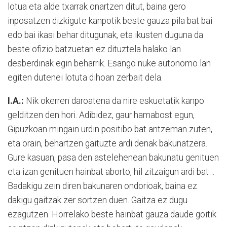
lotua eta alde txarrak onartzen ditut, baina gero
inposatzen dizkigute kanpotik beste gauza pila bat bai
edo bai ikasi behar ditugunak, eta ikusten duguna da
beste ofizio batzuetan ez dituztela halako lan
desberdinak egin beharrik. Esango nuke autonomo lan
egiten dutenei lotuta dihoan zerbait dela.
I.A.:
Nik okerren daroatena da nire eskuetatik kanpo
gelditzen den hori. Adibidez, gaur hamabost egun,
Gipuzkoan mingain urdin positibo bat antzeman zuten,
eta orain, behartzen gaituzte ardi denak bakunatzera.
Gure kasuan, pasa den astelehenean bakunatu genituen
eta izan genituen hainbat aborto, hil zitzaigun ardi bat…
Badakigu zein diren bakunaren ondorioak, baina ez
dakigu gaitzak zer sortzen duen. Gaitza ez dugu
ezagutzen. Horrelako beste hainbat gauza daude goitik