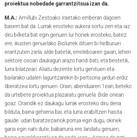
proiektua nobedade garrantzitsua izan da.
M.A.:
Amillubi Zestoako Iraetako erriberan dagoen
baserri bat da. Lurrak erosteko aukera sortu zen eta iaz
diru bilketa bat egin genuen lur horiek erosteko, batez
ere, ikusten genuelako Biolurrek dituen bi helburuei
erantzuten ziela: alde batetik, erreleboaren gaiari, lehen
sektore osoan daukagun arazo handi bati, eta bestetik,
lurra bilatzeari. Aliatu dezente lortu genituen eta
bailarako udalen laguntzarekin bi pertsona jardun erdiz
liberatzea lortu genuen. Orain, abenduaren 1ean, beteko
da urtebete proiektua plazaratu genuela. Bide onean
goaz. Oraindik ez daukagu lurrak erosteko diru dena
bilduta, baina gehiena bai, eta lurra erabiltzen hasita
gaude: udan baratzezainok porrua egin dugu, okinek
garia egin nahi dute, babarruna ere landatu genuen,