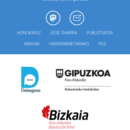
HONI BURUZ
LEGE OHARRA
PUBLIZITATEA
ARAUAK
HARREMANETARAKO
RSS