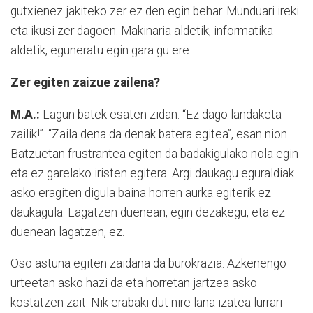
gutxienez jakiteko zer ez den egin behar. Munduari ireki
eta ikusi zer dagoen. Makinaria aldetik, informatika
aldetik, eguneratu egin gara gu ere.
Zer egiten zaizue zailena?
M.A.:
Lagun batek esaten zidan: “Ez dago landaketa
zailik!”. “Zaila dena da denak batera egitea”, esan nion.
Batzuetan frustrantea egiten da badakigulako nola egin
eta ez garelako iristen egitera. Argi daukagu eguraldiak
asko eragiten digula baina horren aurka egiterik ez
daukagula. Lagatzen duenean, egin dezakegu, eta ez
duenean lagatzen, ez.
Oso astuna egiten zaidana da burokrazia. Azkenengo
urteetan asko hazi da eta horretan jartzea asko
kostatzen zait. Nik erabaki dut nire lana izatea lurrari