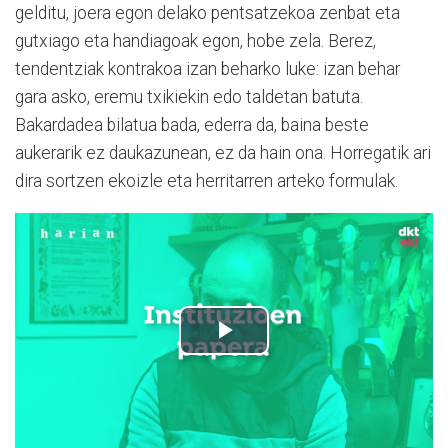
gelditu, joera egon delako pentsatzekoa zenbat eta
gutxiago eta handiagoak egon, hobe zela. Berez,
tendentziak kontrakoa izan beharko luke: izan behar
gara asko, eremu txikiekin edo taldetan batuta.
Bakardadea bilatua bada, ederra da, baina beste
aukerarik ez daukazunean, ez da hain ona. Horregatik ari
dira sortzen ekoizle eta herritarren arteko formulak.