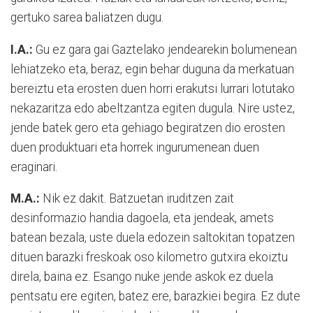
gertuko sarea baliatzen dugu.
I.A.:
Gu ez gara gai Gaztelako jendearekin bolumenean
lehiatzeko eta, beraz, egin behar duguna da merkatuan
bereiztu eta erosten duen horri erakutsi lurrari lotutako
nekazaritza edo abeltzantza egiten dugula. Nire ustez,
jende batek gero eta gehiago begiratzen dio erosten
duen produktuari eta horrek ingurumenean duen
eraginari.
M.A.:
Nik ez dakit. Batzuetan iruditzen zait
desinformazio handia dagoela, eta jendeak, amets
batean bezala, uste duela edozein saltokitan topatzen
dituen barazki freskoak oso kilometro gutxira ekoiztu
direla, baina ez. Esango nuke jende askok ez duela
pentsatu ere egiten, batez ere, barazkiei begira. Ez dute