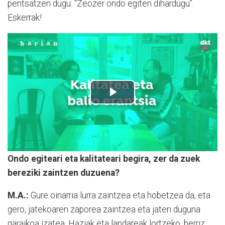
pentsatzen dugu: “Zeozer ondo egiten dihardugu”.
Eskerrak!
Ondo egiteari eta kalitateari begira, zer da zuek
bereziki zaintzen duzuena?
M.A.:
Gure oinarria lurra zaintzea eta hobetzea da, eta
gero, jatekoaren zaporea zaintzea eta jaten duguna
garaikoa izatea. Haziak eta landareak lortzeko, berriz,