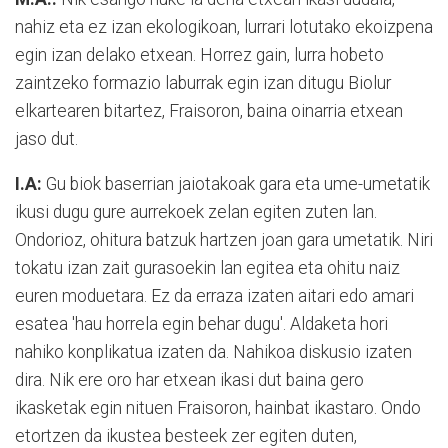
nahiz eta ez izan ekologikoan, lurrari lotutako ekoizpena
egin izan delako etxean. Horrez gain, lurra hobeto
zaintzeko formazio laburrak egin izan ditugu Biolur
elkartearen bitartez, Fraisoron, baina oinarria etxean
jaso dut.
I.A:
Gu biok baserrian jaiotakoak gara eta ume-umetatik
ikusi dugu gure aurrekoek zelan egiten zuten lan.
Ondorioz, ohitura batzuk hartzen joan gara umetatik. Niri
tokatu izan zait gurasoekin lan egitea eta ohitu naiz
euren moduetara. Ez da erraza izaten aitari edo amari
esatea 'hau horrela egin behar dugu'. Aldaketa hori
nahiko konplikatua izaten da. Nahikoa diskusio izaten
dira. Nik ere oro har etxean ikasi dut baina gero
ikasketak egin nituen Fraisoron, hainbat ikastaro. Ondo
etortzen da ikustea besteek zer egiten duten,