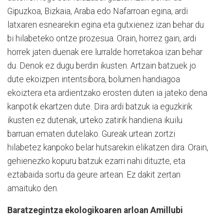
Gipuzkoa, Bizkaia, Araba edo Nafarroan egina, ardi
latxaren esnearekin egina eta gutxienez izan behar du
bi hilabeteko ontze prozesua. Orain, horrez gain, ardi
horrek jaten duenak ere lurralde horretakoa izan behar
du. Denok ez dugu berdin ikusten. Artzain batzuek jo
dute ekoizpen intentsibora, bolumen handiagoa
ekoiztera eta ardientzako erosten duten ia jateko dena
kanpotik ekartzen dute. Dira ardi batzuk ia eguzkirik
ikusten ez dutenak, urteko zatirik handiena ikuilu
barruan ematen dutelako. Gureak urtean zortzi
hilabetez kanpoko belar hutsarekin elikatzen dira. Orain,
gehienezko kopuru batzuk ezarri nahi dituzte, eta
eztabaida sortu da geure artean. Ez dakit zertan
amaituko den.
Baratzegintza ekologikoaren arloan Amillubi