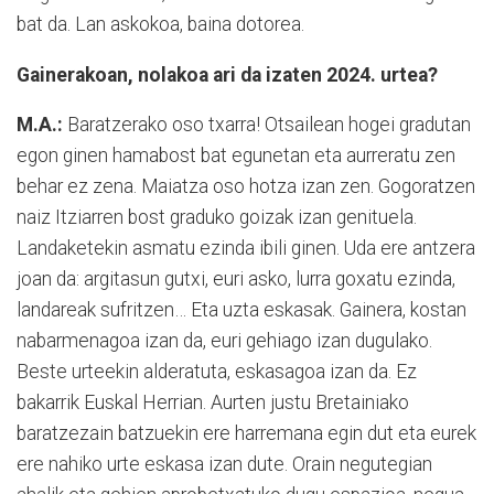
bat da. Lan askokoa, baina dotorea.
Gainerakoan, nolakoa ari da izaten 2024. urtea?
M.A.:
Baratzerako oso txarra! Otsailean hogei gradutan
egon ginen hamabost bat egunetan eta aurreratu zen
behar ez zena. Maiatza oso hotza izan zen. Gogoratzen
naiz Itziarren bost graduko goizak izan genituela.
Landaketekin asmatu ezinda ibili ginen. Uda ere antzera
joan da: argitasun gutxi, euri asko, lurra goxatu ezinda,
landareak sufritzen… Eta uzta eskasak. Gainera, kostan
nabarmenagoa izan da, euri gehiago izan dugulako.
Beste urteekin alderatuta, eskasagoa izan da. Ez
bakarrik Euskal Herrian. Aurten justu Bretainiako
baratzezain batzuekin ere harremana egin dut eta eurek
ere nahiko urte eskasa izan dute. Orain negutegian