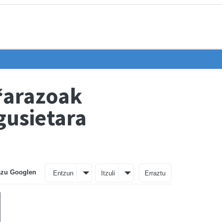
“arazoak
gusietara
azu Googlen
Entzun
Itzuli
Erraztu