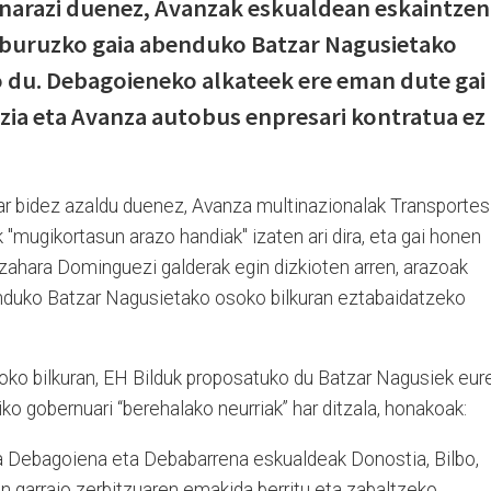
inarazi duenez, Avanzak eskualdean eskaintzen
 buruzko gaia abenduko Batzar Nagusietako
 du. Debagoieneko alkateek ere eman dute gai
zia eta Avanza autobus enpresari kontratua ez
r bidez azaldu duenez, Avanza multinazionalak Transportes
 "mugikortasun arazo handiak" izaten ari dira, eta gai honen
zahara Dominguezi galderak egin dizkioten arren, arazoak
enduko Batzar Nagusietako osoko bilkuran eztabaidatzeko
ko bilkuran, EH Bilduk proposatuko du Batzar Nagusiek eur
ko gobernuari “berehalako neurriak” har ditzala, honakoak:
a Debagoiena eta Debabarrena eskualdeak Donostia, Bilbo,
n garraio zerbitzuaren emakida berritu eta zabaltzeko