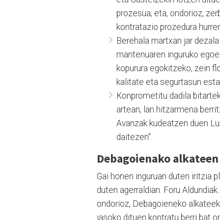
prozesua; eta, ondorioz, zer
kontratazio prozedura hurre
Berehala martxan jar dezala 
mantenuaren inguruko egoe
kopurura egokitzeko, zein f
kalitate eta segurtasun est
Konprometitu dadila bitarte
artean, lan hitzarmena berri
Avanzak kudeatzen duen Lur
daitezen".
Debagoienako alkateen
Gai honen inguruan duten iritzia 
duten agerraldian. Foru Aldundia
ondorioz, Debagoieneko alkateek
jasoko dituen kontratu berri bat 