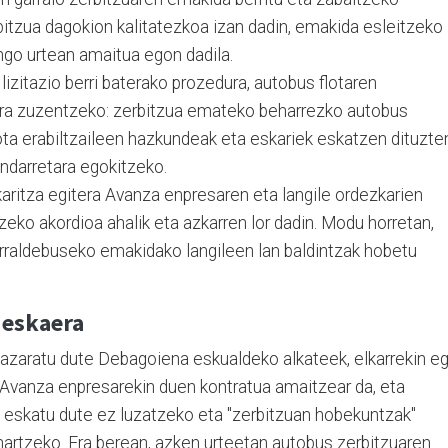
bitzua dagokion kalitatezkoa izan dadin, emakida esleitzeko
ngo urtean amaitua egon dadila.
lizitazio berri baterako prozedura, autobus flotaren
ra zuzentzeko: zerbitzua emateko beharrezko autobus
lota erabiltzaileen hazkundeak eta eskariek eskatzen dituzte
andarretara egokitzeko.
karitza egitera Avanza enpresaren eta langile ordezkarien
tzeko akordioa ahalik eta azkarren lor dadin. Modu horretan,
raldebuseko emakidako langileen lan baldintzak hobetu
 eskaera
plazaratu dute Debagoiena eskualdeko alkateek, elkarrekin eg
k Avanza enpresarekin duen kontratua amaitzear da, eta
 eskatu dute ez luzatzeko eta "zerbitzuan hobekuntzak"
onartzeko. Era berean, azken urteetan autobus zerbitzuaren