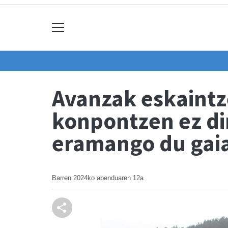
Avanzak eskaintz
konpontzen ez dir
eramango du gaia
Barren
2024ko abenduaren 12a