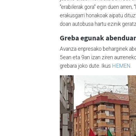
"erabilerak gora" egin duen arren,
erakusgarri honakoak aipatu dituz
doan autobusa hartu ezinik gerat
Greba egunak abendua
Avanza enpresako beharginek abe
5ean eta 9an izan ziren aurrenek
grebara joko dute. Ikus
HEMEN
.