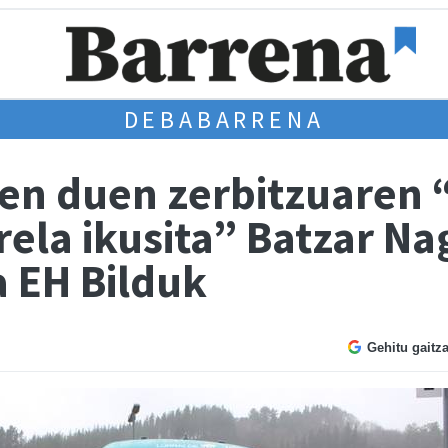
DEBABARRENA
en duen zerbitzuaren 
ela ikusita” Batzar Na
 EH Bilduk
Gehitu gaitz