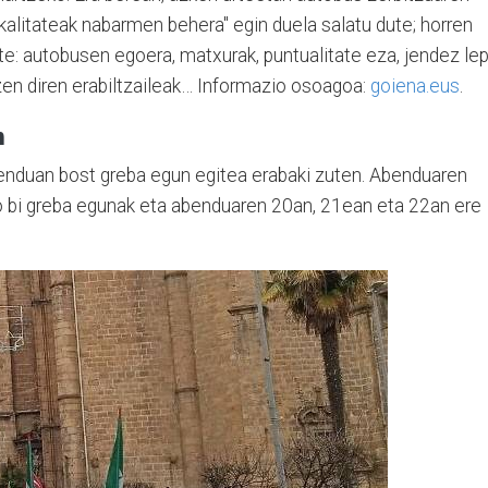
 "kalitateak nabarmen behera" egin duela salatu dute; horren
te: autobusen egoera, matxurak, puntualitate eza, jendez le
zen diren erabiltzaileak… Informazio osoagoa:
goiena.eus
.
n
nduan bost greba egun egitea erabaki zuten. Abenduaren
o bi greba egunak eta abenduaren 20an, 21ean eta 22an ere