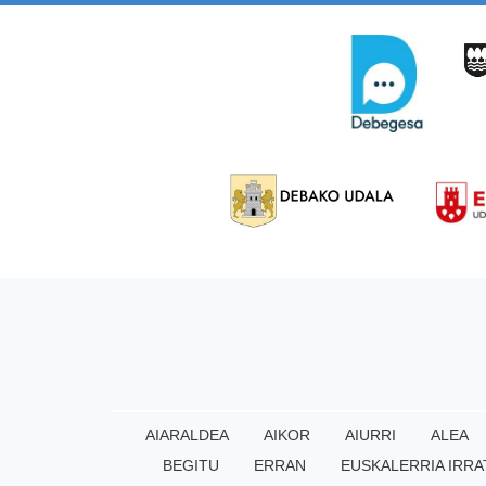
AIARALDEA
AIKOR
AIURRI
ALEA
BEGITU
ERRAN
EUSKALERRIA IRRA