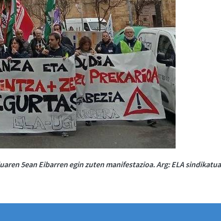
ren 5ean Eibarren egin zuten manifestazioa. Arg: ELA sindikatua