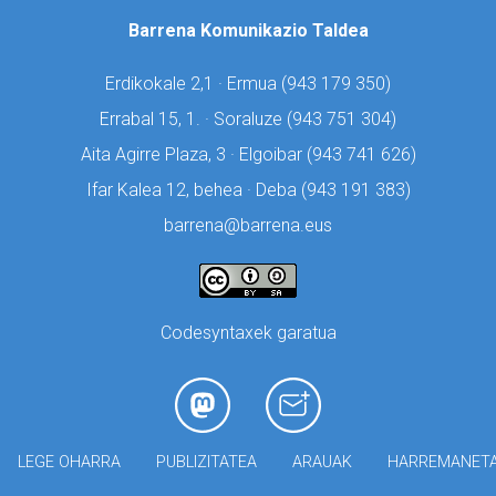
Barrena Komunikazio Taldea
Erdikokale 2,1 · Ermua (
943 179 350)
Errabal 15, 1. · Soraluze (
943 751 304)
Aita Agirre Plaza, 3 · Elgoibar (
943 741 626)
Ifar Kalea 12, behea · Deba (
943 191 383)
barrena@barrena.eus
Codesyntaxek garatua
LEGE OHARRA
PUBLIZITATEA
ARAUAK
HARREMANET