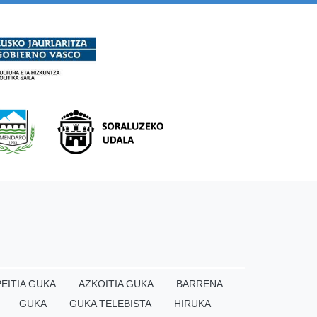
EITIA GUKA
AZKOITIA GUKA
BARRENA
GUKA
GUKA TELEBISTA
HIRUKA