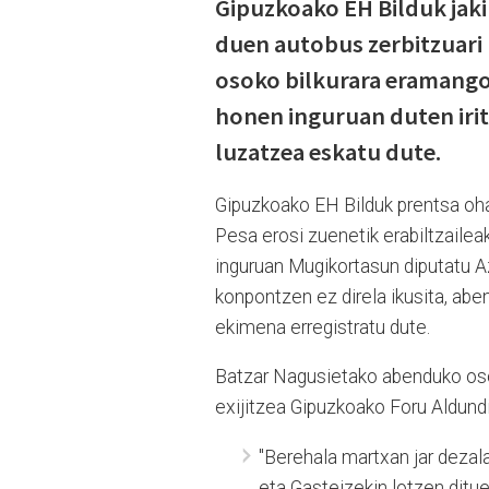
Gipuzkoako EH Bilduk jak
duen autobus zerbitzuari
osoko bilkurara eramango
honen inguruan duten irit
luzatzea eskatu dute.
Gipuzkoako EH Bilduk prentsa oha
Pesa erosi zuenetik erabiltzaileak
inguruan Mugikortasun diputatu A
konpontzen ez direla ikusita, ab
ekimena erregistratu dute.
Batzar Nagusietako abenduko oso
exijitzea Gipuzkoako Foru Aldundi
"Berehala martxan jar dezal
eta Gasteizekin lotzen ditue