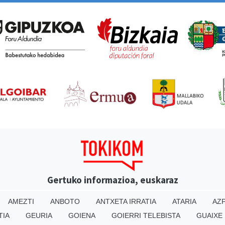
Gertuko informazioa, euskaraz
AMEZTI
ANBOTO
ANTXETA IRRATIA
ATARIA
AZP
TIA
GEURIA
GOIENA
GOIERRI TELEBISTA
GUAIXE