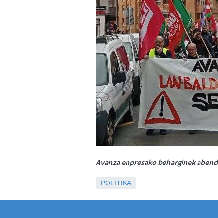
Avanza enpresako beharginek abendua
POLITIKA